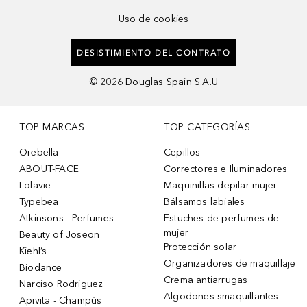
Uso de cookies
DESISTIMIENTO DEL CONTRATO
©
2026
Douglas Spain S.A.U
TOP MARCAS
TOP CATEGORÍAS
Orebella
Cepillos
ABOUT-FACE
Correctores e Iluminadores
Lolavie
Maquinillas depilar mujer
Typebea
Bálsamos labiales
Atkinsons - Perfumes
Estuches de perfumes de
mujer
Beauty of Joseon
Protección solar
Kiehl’s
Organizadores de maquillaje
Biodance
Crema antiarrugas
Narciso Rodriguez
Algodones smaquillantes
Apivita - Champús