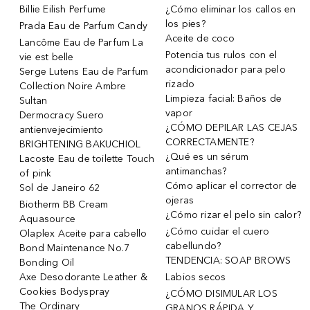
Billie Eilish Perfume
¿Cómo eliminar los callos en
los pies?
Prada Eau de Parfum Candy
Aceite de coco
Lancôme Eau de Parfum La
Potencia tus rulos con el
vie est belle
acondicionador para pelo
Serge Lutens Eau de Parfum
rizado
Collection Noire Ambre
Limpieza facial: Baños de
Sultan
vapor
Dermocracy Suero
¿CÓMO DEPILAR LAS CEJAS
antienvejecimiento
CORRECTAMENTE?
BRIGHTENING BAKUCHIOL
¿Qué es un sérum
Lacoste Eau de toilette Touch
antimanchas?
of pink
Cómo aplicar el corrector de
Sol de Janeiro 62
ojeras
Biotherm BB Cream
¿Cómo rizar el pelo sin calor?
Aquasource
¿Cómo cuidar el cuero
Olaplex Aceite para cabello
cabellundo?
Bond Maintenance No.7
TENDENCIA: SOAP BROWS
Bonding Oil
Axe Desodorante Leather &
Labios secos
Cookies Bodyspray
¿CÓMO DISIMULAR LOS
The Ordinary
GRANOS RÁPIDA Y