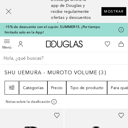
[navigation.slideout.screenreader]
app de Douglas y
recibe regularmente
MOSTRAR
ofertas y descuentos
exclusivos
-15% de descuento con el cupón: SUMMER15. ¡Por tiempo
limitado solo en la App!
A Douglas Home
Mi lista d
Abrir menú
Mi cuenta
A l
Menú
Regresar
Ejecutar búsqueda
SHU UEMURA - MUROTO VOLUME
3
RESUL
SHU UEMURA - MUROTO VOLUME
(
3
)
Filtro
Categorías
Precio
Tipo de producto
Para qui
Notas sobre la clasificación