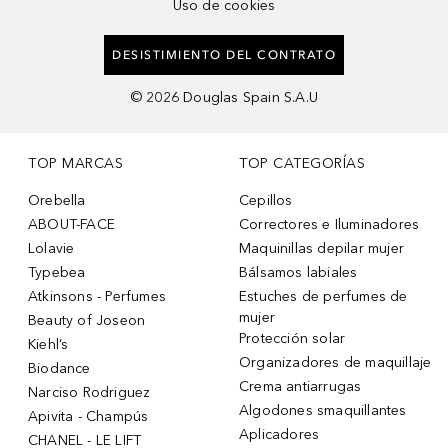
Uso de cookies
DESISTIMIENTO DEL CONTRATO
©
2026
Douglas Spain S.A.U
TOP MARCAS
TOP CATEGORÍAS
Orebella
Cepillos
ABOUT-FACE
Correctores e Iluminadores
Lolavie
Maquinillas depilar mujer
Typebea
Bálsamos labiales
Atkinsons - Perfumes
Estuches de perfumes de
mujer
Beauty of Joseon
Protección solar
Kiehl’s
Organizadores de maquillaje
Biodance
Crema antiarrugas
Narciso Rodriguez
Algodones smaquillantes
Apivita - Champús
Aplicadores
CHANEL - LE LIFT