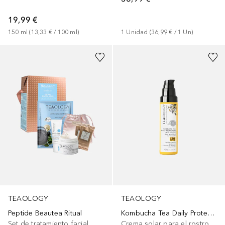
19,99 €
150
ml
 (
13,33 €
 / 
100
ml
)
1
Unidad
 (
36,99 €
 / 
1
Un
)
TEAOLOGY
TEAOLOGY
Peptide Beautea Ritual
Kombucha Tea Daily Protection Moisturizer SPF20
Set de tratamiento facial
Crema solar para el rostro