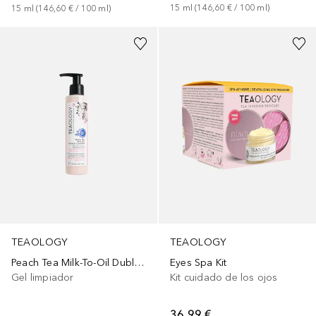
15
ml
 (
146,60 €
 / 
100
ml
)
15
ml
 (
146,60 €
 / 
100
ml
)
TEAOLOGY
TEAOLOGY
Peach Tea Milk-To-Oil Duble Cleanser
Eyes Spa Kit
Gel limpiador
Kit cuidado de los ojos
36,99 €