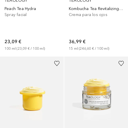
TEAOLOGY
TEAOLOGY
Peach Tea Hydra
Kombucha Tea Revitalizing Eye Cream
Spray facial
Crema para los ojos
23,09 €
36,99 €
100
ml
 (
23,09 €
 / 
100
ml
)
15
ml
 (
246,60 €
 / 
100
ml
)