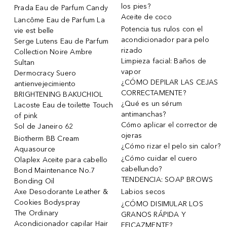
los pies?
Prada Eau de Parfum Candy
Aceite de coco
Lancôme Eau de Parfum La
Potencia tus rulos con el
vie est belle
acondicionador para pelo
Serge Lutens Eau de Parfum
rizado
Collection Noire Ambre
Limpieza facial: Baños de
Sultan
vapor
Dermocracy Suero
¿CÓMO DEPILAR LAS CEJAS
antienvejecimiento
CORRECTAMENTE?
BRIGHTENING BAKUCHIOL
¿Qué es un sérum
Lacoste Eau de toilette Touch
antimanchas?
of pink
Cómo aplicar el corrector de
Sol de Janeiro 62
ojeras
Biotherm BB Cream
¿Cómo rizar el pelo sin calor?
Aquasource
¿Cómo cuidar el cuero
Olaplex Aceite para cabello
cabellundo?
Bond Maintenance No.7
TENDENCIA: SOAP BROWS
Bonding Oil
Axe Desodorante Leather &
Labios secos
Cookies Bodyspray
¿CÓMO DISIMULAR LOS
The Ordinary
GRANOS RÁPIDA Y
Acondicionador capilar Hair
EFICAZMENTE?