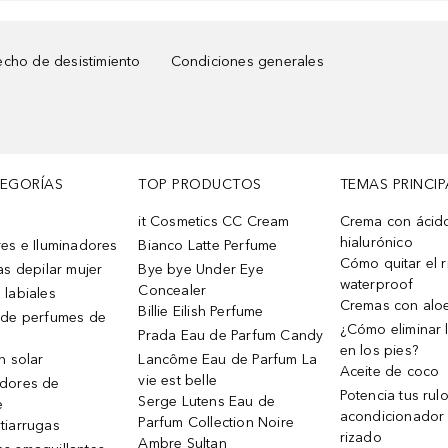
cho de desistimiento
Condiciones generales
TEGORÍAS
TOP PRODUCTOS
TEMAS PRINCIP
it Cosmetics CC Cream
Crema con ácid
hialurónico
es e Iluminadores
Bianco Latte Perfume
Cómo quitar el r
as depilar mujer
Bye bye Under Eye
waterproof
Concealer
 labiales
Cremas con alo
Billie Eilish Perfume
 de perfumes de
¿Cómo eliminar l
Prada Eau de Parfum Candy
en los pies?
n solar
Lancôme Eau de Parfum La
Aceite de coco
vie est belle
dores de
Potencia tus rul
Serge Lutens Eau de
e
acondicionador
Parfum Collection Noire
tiarrugas
rizado
Ambre Sultan