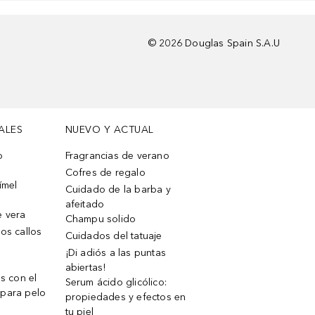
©
2026
Douglas Spain S.A.U
ALES
NUEVO Y ACTUAL
o
Fragrancias de verano
Cofres de regalo
ímel
Cuidado de la barba y
afeitado
e vera
Champu solido
os callos
Cuidados del tatuaje
¡Di adiós a las puntas
abiertas!
os con el
Serum ácido glicólico:
 para pelo
propiedades y efectos en
tu piel