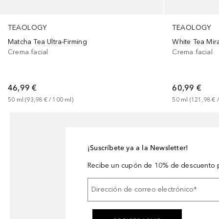
TEAOLOGY
TEAOLOGY
Matcha Tea Ultra-Firming
White Tea Mir
Crema facial
Crema facial
46,99 €
60,99 €
50
ml
 (
93,98 €
 / 
100
ml
)
50
ml
 (
121,98 €
 /
¡Suscríbete ya a la Newsletter!
Recibe un cupón de 10% de descuento p
Dirección de correo electrónico
*