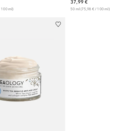
37,99 €
 
100
ml
)
50
ml
 (
75,98 €
 / 
100
ml
)