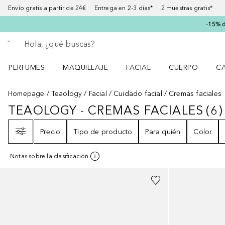
Envío gratis a partir de 24€ Entrega en 2-3 días* 2 muestras gratis*
-15% d
Regresar
Ejecutar búsqueda
PERFUMES
MAQUILLAJE
FACIAL
CUERPO
C
Abrir menú Perfumes
Abrir menú Maquillaje
Abrir menú Facial
Abrir menú Cuer
Ab
Homepage
Teaology
Facial
Cuidado facial
Cremas faciales
TEAOLOGY - CREMAS FACIALES
(
6
)
TEAOLOGY - CREMAS FACIALES
6
Filtro
Precio
Tipo de producto
Para quién
Color
Notas sobre la clasificación