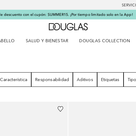
SERVIC
e descuento con el cupón: SUMMER15. ¡Por tiempo limitado solo en la App!
A Douglas Home
ABELLO
SALUD Y BIENESTAR
DOUGLAS COLLECTION
po
rir menú Cabello
Abrir menú Salud y bienestar
RESULTADOS
Característica
Responsabilidad
Aditivos
Etiquetas
Tipo