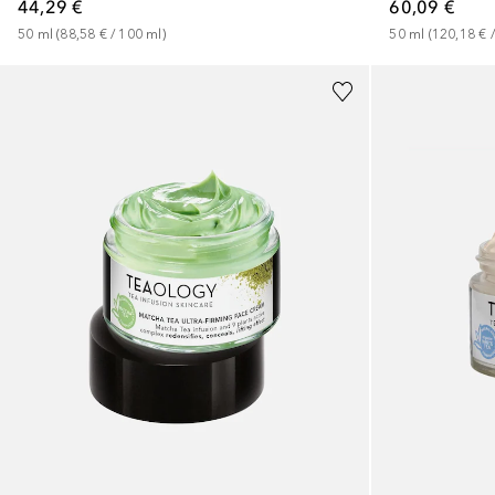
44,29 €
60,09 €
50
ml
 (
88,58 €
 / 
100
ml
)
50
ml
 (
120,18 €
 /