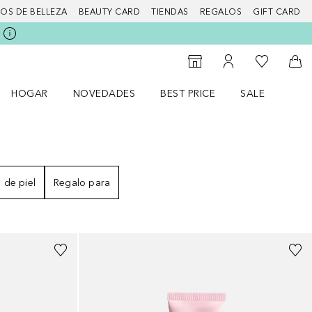
IOS DE BELLEZA
BEAUTY CARD
TIENDAS
REGALOS
GIFT CARD
Mi lista d
Al Storefinder
Mi cuenta
A l
HOGAR
NOVEDADES
BEST PRICE
SALE
Abrir menú Hogar
Abrir menú Novedades
Abrir menú Sal
 de piel
Regalo para