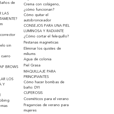
 Baños de
Crema con colágeno,
¿cómo funcionan?
R LAS
Cómo quitar el
TAMENTE?
autobronceador
um
CONSEJOS PARA UNA PIEL
LUMINOSA Y RADIANTE
corrector
¿Cómo cortar el felequillo?
Pestanas magneticas
elo sin
Eliminar los quistes de
miliums
 cuero
Agua de colonia
Piel Grasa
OAP BROWS
MAQUILLAJE PARA
PRINCIPIANTES
LAR LOS
Cómo hacer bombas de
A Y
baño: DYI
CUPEROSIS
l
Cosméticos para el verano
robing
Fragancias de verano para
remas
mujeres