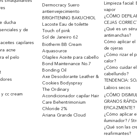
s smaquillantes
Limpieza facial:
Dermocracy Suero
res
vapor
antienvejecimiento
¿CÓMO DEPILA
BRIGHTENING BAKUCHIOL
de ducha
CEJAS CORREC
Lacoste Eau de toilette
¿Qué es un sér
senciales y de
Touch of pink
antimanchas?
Sol de Janeiro 62
Cómo aplicar el 
aceites capilares
Biotherm BB Cream
de ojeras
ra acne
Aquasource
¿Cómo rizar el p
ra el pelo
Olaplex Aceite para cabello
calor?
Bond Maintenance No.7
¿Cómo cuidar el
Bonding Oil
t
cabellundo?
Axe Desodorante Leather &
dores
TENDENCIA: S
Cookies Bodyspray
Labios secos
The Ordinary
 y cc cream
¿CÓMO DISIMU
Acondicionador capilar Hair
GRANOS RÁPID
Care Behentrimonium
EFICAZMENTE?
Chloride 2%
¿Cómo aplicar e
Ariana Grande Cloud
iluminador? / St
¿Qué son las c
reafirmantes?