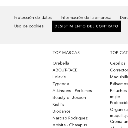
Protección de datos
Información de la empresa
Dere
Uso de cookies
DESISTIMIENTO DEL CONTRATO
TOP MARCAS
TOP CA
Orebella
Cepillos
ABOUT-FACE
Corrector
Lolavie
Maquinill
Typebea
Bálsamos
Atkinsons - Perfumes
Estuches
mujer
Beauty of Joseon
Protecció
Kiehl’s
Organiza
Biodance
maquillaj
Narciso Rodriguez
Crema an
Apivita - Champús