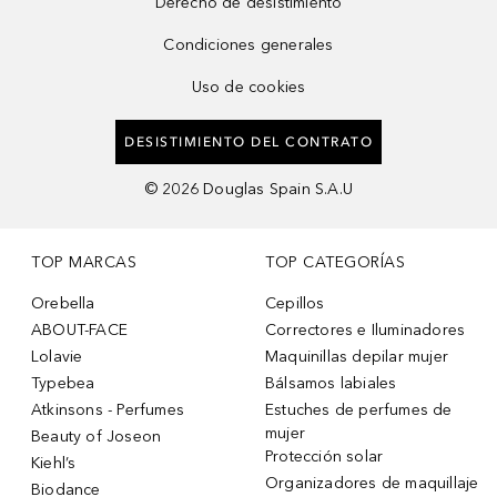
Derecho de desistimiento
Condiciones generales
Uso de cookies
DESISTIMIENTO DEL CONTRATO
©
2026
Douglas Spain S.A.U
TOP MARCAS
TOP CATEGORÍAS
Orebella
Cepillos
ABOUT-FACE
Correctores e Iluminadores
Lolavie
Maquinillas depilar mujer
Typebea
Bálsamos labiales
Atkinsons - Perfumes
Estuches de perfumes de
mujer
Beauty of Joseon
Protección solar
Kiehl’s
Organizadores de maquillaje
Biodance