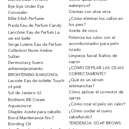
waterproof
Bye bye Under Eye
Cremas con aloe vera
Concealer
Billie Eilish Perfume
¿Cómo eliminar los callos en
los pies?
Prada Eau de Parfum Candy
Aceite de coco
Lancôme Eau de Parfum La
Potencia tus rulos con el
vie est belle
acondicionador para pelo
Serge Lutens Eau de Parfum
rizado
Collection Noire Ambre
Limpieza facial: Baños de
Sultan
vapor
Dermocracy Suero
¿CÓMO DEPILAR LAS CEJAS
antienvejecimiento
CORRECTAMENTE?
BRIGHTENING BAKUCHIOL
¿Qué es un sérum
Lacoste Eau de toilette Touch
antimanchas?
of pink
Cómo aplicar el corrector de
Sol de Janeiro 62
ojeras
Biotherm BB Cream
¿Cómo rizar el pelo sin calor?
Aquasource
¿Cómo cuidar el cuero
Olaplex Aceite para cabello
cabellundo?
Bond Maintenance No.7
TENDENCIA: SOAP BROWS
Bonding Oil