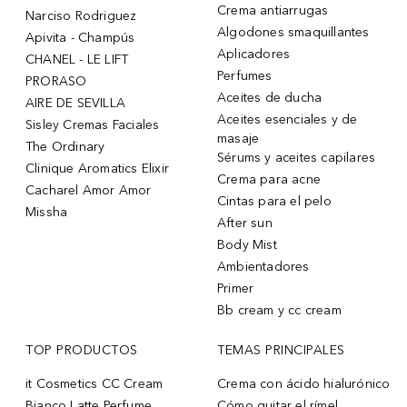
Crema antiarrugas
Narciso Rodriguez
Algodones smaquillantes
Apivita - Champús
Aplicadores
CHANEL - LE LIFT
Perfumes
PRORASO
Aceites de ducha
AIRE DE SEVILLA
Aceites esenciales y de
Sisley Cremas Faciales
masaje
The Ordinary
Sérums y aceites capilares
Clinique Aromatics Elixir
Crema para acne
Cacharel Amor Amor
Cintas para el pelo
Missha
After sun
Body Mist
Ambientadores
Primer
Bb cream y cc cream
TOP PRODUCTOS
TEMAS PRINCIPALES
it Cosmetics CC Cream
Crema con ácido hialurónico
Bianco Latte Perfume
Cómo quitar el rímel