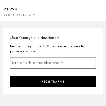
21,99 €
15
ml
 (
146,60 €
 / 
100
ml
)
¡Suscríbete ya a la Newsletter!
Recibe un cupón de 10% de descuento para tu
primera compra
Dirección de correo electrónico
*
REGISTRARME