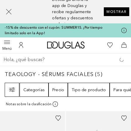
[navigation.slideout.screenreader]
app de Douglas y
recibe regularmente
MOSTRAR
ofertas y descuentos
exclusivos
-15% de descuento con el cupón: SUMMER15. ¡Por tiempo
limitado solo en la App!
A Douglas Home
Mi lista d
Abrir menú
Mi cuenta
A l
Menú
Regresar
Ejecutar búsqueda
TEAOLOGY - SÉRUMS FACIALES
5
RESULTA
TEAOLOGY - SÉRUMS FACIALES
(
5
)
Filtro
Categorías
Precio
Tipo de producto
Para qui
Notas sobre la clasificación