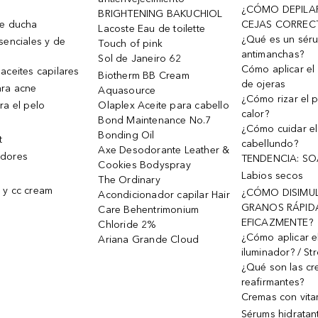
¿CÓMO DEPILA
BRIGHTENING BAKUCHIOL
de ducha
CEJAS CORREC
Lacoste Eau de toilette
¿Qué es un sér
senciales y de
Touch of pink
antimanchas?
Sol de Janeiro 62
Cómo aplicar el 
aceites capilares
Biotherm BB Cream
de ojeras
ra acne
Aquasource
¿Cómo rizar el p
ra el pelo
Olaplex Aceite para cabello
calor?
Bond Maintenance No.7
¿Cómo cuidar el
Bonding Oil
t
cabellundo?
Axe Desodorante Leather &
dores
TENDENCIA: S
Cookies Bodyspray
Labios secos
The Ordinary
 y cc cream
¿CÓMO DISIMU
Acondicionador capilar Hair
GRANOS RÁPID
Care Behentrimonium
EFICAZMENTE?
Chloride 2%
¿Cómo aplicar e
Ariana Grande Cloud
iluminador? / St
¿Qué son las c
reafirmantes?
Cremas con vita
Sérums hidratan