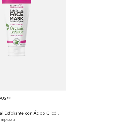
OUS™
Mascarilla Facial Exfoliante con Ácido Glicólico
limpieza