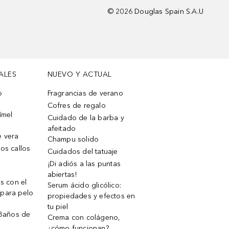
©
2026
Douglas Spain S.A.U
ALES
NUEVO Y ACTUAL
o
Fragrancias de verano
Cofres de regalo
ímel
Cuidado de la barba y
afeitado
e vera
Champu solido
os callos
Cuidados del tatuaje
¡Di adiós a las puntas
abiertas!
os con el
Serum ácido glicólico:
 para pelo
propiedades y efectos en
tu piel
 Baños de
Crema con colágeno,
¿cómo funcionan?