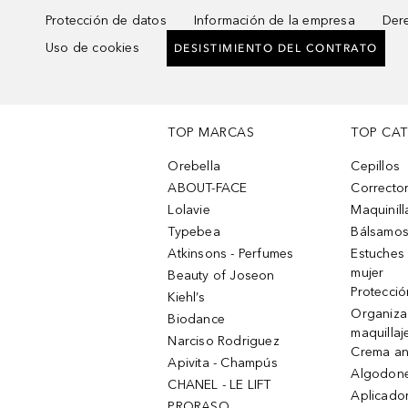
Protección de datos
Información de la empresa
Dere
Uso de cookies
DESISTIMIENTO DEL CONTRATO
TOP MARCAS
TOP CA
Orebella
Cepillos
ABOUT-FACE
Corrector
Lolavie
Maquinill
Typebea
Bálsamos
Atkinsons - Perfumes
Estuches
mujer
Beauty of Joseon
Protecció
Kiehl’s
Organiza
Biodance
maquillaj
Narciso Rodriguez
Crema an
Apivita - Champús
Algodone
CHANEL - LE LIFT
Aplicado
PRORASO