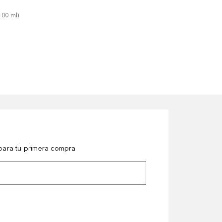
100
ml
)
ara tu primera compra