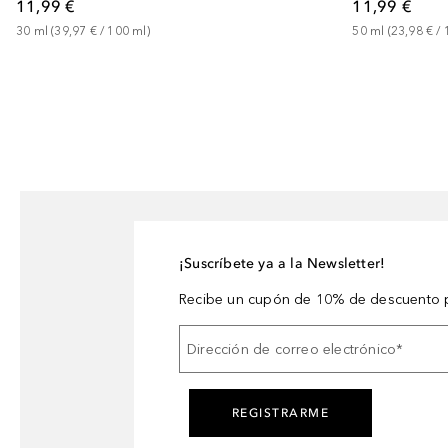
11,99 €
11,99 €
30
ml
 (
39,97 €
 / 
100
ml
)
50
ml
 (
23,98 €
 / 
¡Suscríbete ya a la Newsletter!
Recibe un cupón de 10% de descuento p
Dirección de correo electrónico
*
REGISTRARME