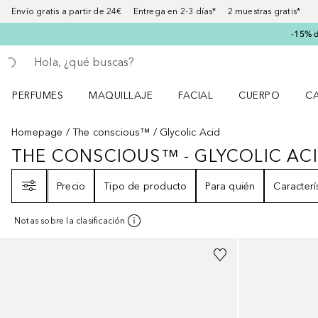
Envío gratis a partir de 24€ Entrega en 2-3 días* 2 muestras gratis*
-15% d
Regresar
Ejecutar búsqueda
PERFUMES
MAQUILLAJE
FACIAL
CUERPO
C
Abrir menú Perfumes
Abrir menú Maquillaje
Abrir menú Facial
Abrir menú Cuer
Ab
Homepage
The conscious™
Glycolic Acid
THE CONSCIOUS™ - GLYCOLIC AC
THE CONSCIOUS™ - GLYCOLIC A
Filtro
Precio
Tipo de producto
Para quién
Caracterí
Notas sobre la clasificación