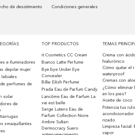
cho de desistimiento
Condiciones generales
TEGORÍAS
TOP PRODUCTOS
TEMAS PRINCIP
it Cosmetics CC Cream
Crema con ácid
hialurónico
es e Iluminadores
Bianco Latte Perfume
Cómo quitar el r
as depilar mujer
Bye bye Under Eye
waterproof
Concealer
 labiales
Cremas con alo
Billie Eilish Perfume
 de perfumes de
¿Cómo eliminar l
Prada Eau de Parfum Candy
en los pies?
n solar
Lancôme Eau de Parfum La
Aceite de coco
vie est belle
dores de
Potencia tus rul
Serge Lutens Eau de
e
acondicionador
Parfum Collection Noire
tiarrugas
rizado
Ambre Sultan
s smaquillantes
Limpieza facial:
Dermocracy Suero
res
vapor
antienvejecimiento