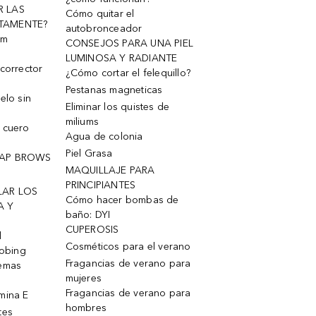
R LAS
Cómo quitar el
TAMENTE?
autobronceador
um
CONSEJOS PARA UNA PIEL
LUMINOSA Y RADIANTE
corrector
¿Cómo cortar el felequillo?
Pestanas magneticas
elo sin
Eliminar los quistes de
miliums
 cuero
Agua de colonia
Piel Grasa
OAP BROWS
MAQUILLAJE PARA
PRINCIPIANTES
LAR LOS
Cómo hacer bombas de
A Y
baño: DYI
CUPEROSIS
l
Cosméticos para el verano
robing
Fragancias de verano para
remas
mujeres
Fragancias de verano para
mina E
hombres
tes