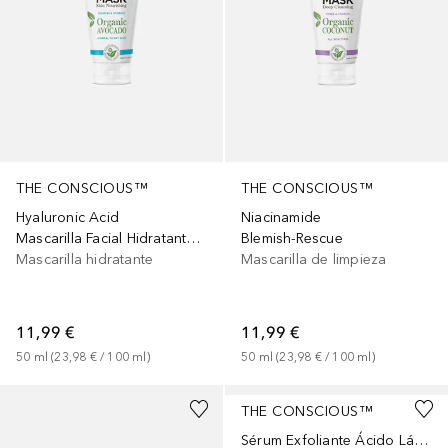
THE CONSCIOUS™
THE CONSCIOUS™
Hyaluronic Acid
Niacinamide
Mascarilla Facial Hidratante con Ácido Hialurónico
Blemish-Rescue
Mascarilla hidratante
Mascarilla de limpieza
11,99 €
11,99 €
50
ml
 (
23,98 €
 / 
100
ml
)
50
ml
 (
23,98 €
 / 
100
ml
)
THE CONSCIOUS™
Sérum Exfoliante Ácido Láctico 5%