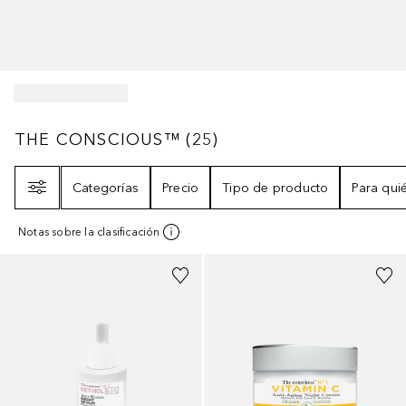
THE CONSCIOUS™
25
RESULTADOS
THE CONSCIOUS™
(
25
)
Filtro
Categorías
Precio
Tipo de producto
Para qui
Notas sobre la clasificación