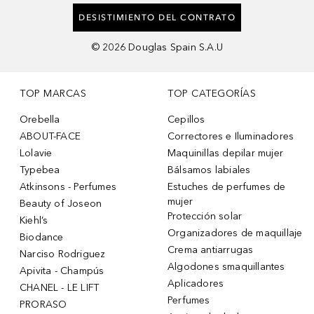
DESISTIMIENTO DEL CONTRATO
©
2026
Douglas Spain S.A.U
TOP MARCAS
TOP CATEGORÍAS
Orebella
Cepillos
ABOUT-FACE
Correctores e Iluminadores
Lolavie
Maquinillas depilar mujer
Typebea
Bálsamos labiales
Atkinsons - Perfumes
Estuches de perfumes de
mujer
Beauty of Joseon
Protección solar
Kiehl’s
Organizadores de maquillaje
Biodance
Crema antiarrugas
Narciso Rodriguez
Algodones smaquillantes
Apivita - Champús
Aplicadores
CHANEL - LE LIFT
Perfumes
PRORASO