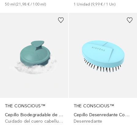
50
ml
 (
21,98 €
 / 
100
ml
)
1
Unidad
 (
9,99 €
 / 
1
Un
)
THE CONSCIOUS™
THE CONSCIOUS™
Cepillo Biodegradable de Masaje para Lavar el Cabello Mint Green
Cepillo Desenredante Compacto Biodegradable Ocean Blue
Cuidado del cuero cabelludo
Desenredante