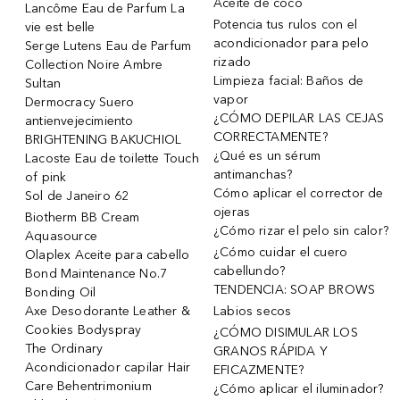
Aceite de coco
Lancôme Eau de Parfum La
Potencia tus rulos con el
vie est belle
acondicionador para pelo
Serge Lutens Eau de Parfum
rizado
Collection Noire Ambre
Limpieza facial: Baños de
Sultan
vapor
Dermocracy Suero
¿CÓMO DEPILAR LAS CEJAS
antienvejecimiento
CORRECTAMENTE?
BRIGHTENING BAKUCHIOL
¿Qué es un sérum
Lacoste Eau de toilette Touch
antimanchas?
of pink
Cómo aplicar el corrector de
Sol de Janeiro 62
ojeras
Biotherm BB Cream
¿Cómo rizar el pelo sin calor?
Aquasource
¿Cómo cuidar el cuero
Olaplex Aceite para cabello
cabellundo?
Bond Maintenance No.7
TENDENCIA: SOAP BROWS
Bonding Oil
Axe Desodorante Leather &
Labios secos
Cookies Bodyspray
¿CÓMO DISIMULAR LOS
The Ordinary
GRANOS RÁPIDA Y
Acondicionador capilar Hair
EFICAZMENTE?
Care Behentrimonium
¿Cómo aplicar el iluminador?