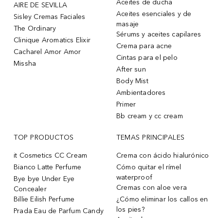
Aceites de ducha
AIRE DE SEVILLA
Aceites esenciales y de
Sisley Cremas Faciales
masaje
The Ordinary
Sérums y aceites capilares
Clinique Aromatics Elixir
Crema para acne
Cacharel Amor Amor
Cintas para el pelo
Missha
After sun
Body Mist
Ambientadores
Primer
Bb cream y cc cream
TOP PRODUCTOS
TEMAS PRINCIPALES
it Cosmetics CC Cream
Crema con ácido hialurónico
Bianco Latte Perfume
Cómo quitar el rímel
waterproof
Bye bye Under Eye
Cremas con aloe vera
Concealer
Billie Eilish Perfume
¿Cómo eliminar los callos en
los pies?
Prada Eau de Parfum Candy