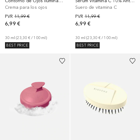
Contorno de Ojos Iluminador con Vitamina C
Sérum Vitamina C 10% Anti Edad
Crema para los ojos
Suero de vitamina C
PVR
11,99 €
PVR
11,99 €
6,99 €
6,99 €
30
ml
 (
23,30 €
 / 
100
ml
)
30
ml
 (
23,30 €
 / 
100
ml
)
BEST PRICE
BEST PRICE