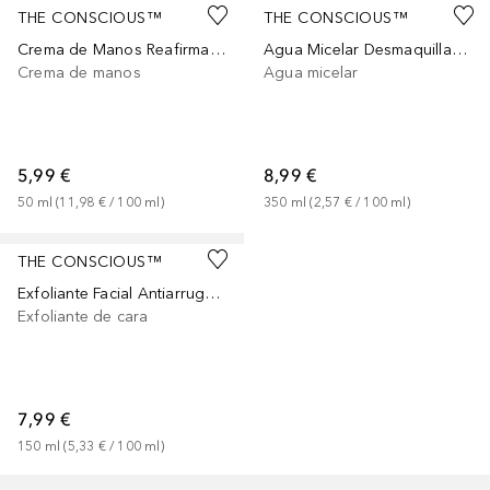
THE CONSCIOUS™
THE CONSCIOUS™
Crema de Manos Reafirmante con Vitamina C
Agua Micelar Desmaquillante con Vitamina C
Crema de manos
Agua micelar
5,99 €
8,99 €
50
ml
 (
11,98 €
 / 
100
ml
)
350
ml
 (
2,57 €
 / 
100
ml
)
THE CONSCIOUS™
Exfoliante Facial Antiarrugas con Vitamina C
Exfoliante de cara
7,99 €
150
ml
 (
5,33 €
 / 
100
ml
)