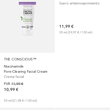
Suero antienvejecimiento
11,99 €
30
ml
 (
39,97 €
 / 
100
ml
)
THE CONSCIOUS™
Niacinamide
Pore-Clearing Facial Cream
Crema facial
PVR
11,99 €
10,99 €
50
ml
 (
21,98 €
 / 
100
ml
)