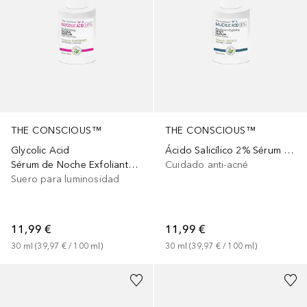
THE CONSCIOUS™
THE CONSCIOUS™
Glycolic Acid
Ácido Salicílico 2% Sérum para Imperfecciones
Sérum de Noche Exfoliante con Ácido Glicólico
Cuidado anti-acné
Suero para luminosidad
11,99 €
11,99 €
30
ml
 (
39,97 €
 / 
100
ml
)
30
ml
 (
39,97 €
 / 
100
ml
)