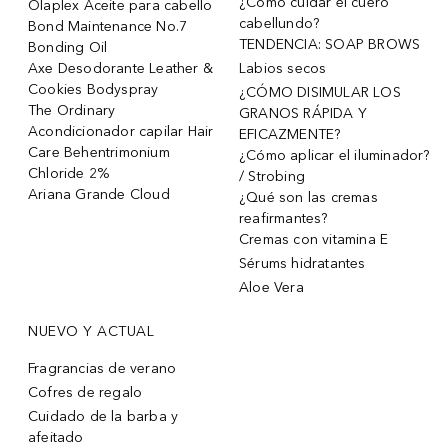
¿Cómo cuidar el cuero
Olaplex Aceite para cabello
cabellundo?
Bond Maintenance No.7
TENDENCIA: SOAP BROWS
Bonding Oil
Axe Desodorante Leather &
Labios secos
Cookies Bodyspray
¿CÓMO DISIMULAR LOS
The Ordinary
GRANOS RÁPIDA Y
Acondicionador capilar Hair
EFICAZMENTE?
Care Behentrimonium
¿Cómo aplicar el iluminador?
Chloride 2%
/ Strobing
Ariana Grande Cloud
¿Qué son las cremas
reafirmantes?
Cremas con vitamina E
Sérums hidratantes
Aloe Vera
NUEVO Y ACTUAL
Fragrancias de verano
Cofres de regalo
Cuidado de la barba y
afeitado