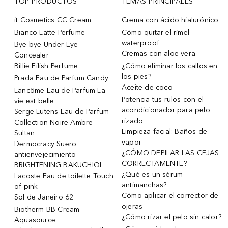
TOP PRODUCTOS
TEMAS PRINCIPALES
it Cosmetics CC Cream
Crema con ácido hialurónico
Bianco Latte Perfume
Cómo quitar el rímel
waterproof
Bye bye Under Eye
Cremas con aloe vera
Concealer
Billie Eilish Perfume
¿Cómo eliminar los callos en
los pies?
Prada Eau de Parfum Candy
Aceite de coco
Lancôme Eau de Parfum La
Potencia tus rulos con el
vie est belle
acondicionador para pelo
Serge Lutens Eau de Parfum
rizado
Collection Noire Ambre
Limpieza facial: Baños de
Sultan
vapor
Dermocracy Suero
¿CÓMO DEPILAR LAS CEJAS
antienvejecimiento
CORRECTAMENTE?
BRIGHTENING BAKUCHIOL
¿Qué es un sérum
Lacoste Eau de toilette Touch
antimanchas?
of pink
Cómo aplicar el corrector de
Sol de Janeiro 62
ojeras
Biotherm BB Cream
¿Cómo rizar el pelo sin calor?
Aquasource