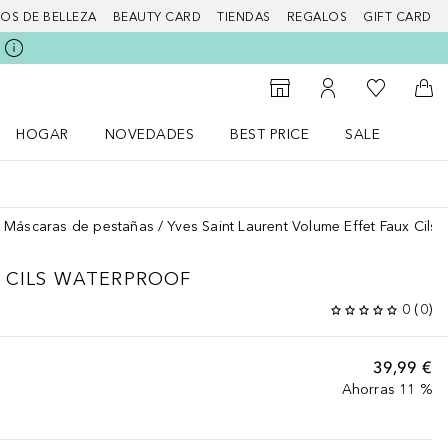
IOS DE BELLEZA
BEAUTY CARD
TIENDAS
REGALOS
GIFT CARD
Mi lista d
Al Storefinder
Mi cuenta
A l
HOGAR
NOVEDADES
BEST PRICE
SALE
Abrir menú Hogar
Abrir menú Novedades
Abrir menú Sal
Máscaras de pestañas
Yves Saint Laurent Volume Effet Faux Cils
 CILS
WATERPROOF
0
(
0
)
39,99 €
Ahorras 11 %