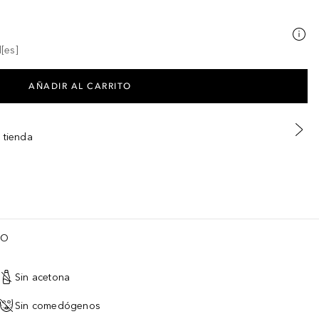
[es]
AÑADIR AL CARRITO
 tienda
TO
Sin acetona
Sin comedógenos