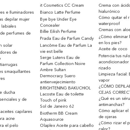
it Cosmetics CC Cream
Crema con ácid
hialurónico
es e Iluminadores
Bianco Latte Perfume
Cómo quitar el r
as depilar mujer
Bye bye Under Eye
waterproof
Concealer
 labiales
Cremas con alo
Billie Eilish Perfume
 de perfumes de
¿Cómo eliminar l
Prada Eau de Parfum Candy
en los pies?
n solar
Lancôme Eau de Parfum La
Aceite de coco
vie est belle
dores de
Potencia tus rul
Serge Lutens Eau de
e
acondicionador
Parfum Collection Noire
tiarrugas
rizado
Ambre Sultan
s smaquillantes
Limpieza facial:
Dermocracy Suero
res
vapor
antienvejecimiento
¿CÓMO DEPILA
BRIGHTENING BAKUCHIOL
de ducha
CEJAS CORREC
Lacoste Eau de toilette
¿Qué es un sér
senciales y de
Touch of pink
antimanchas?
Sol de Janeiro 62
Cómo aplicar el 
aceites capilares
Biotherm BB Cream
de ojeras
ra acne
Aquasource
¿Cómo rizar el p
ra el pelo
Olaplex Aceite para cabello
calor?