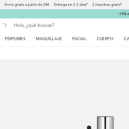
Envío gratis a partir de 24€ Entrega en 2-3 días* 2 muestras gratis*
-15% d
Regresar
Ejecutar búsqueda
PERFUMES
MAQUILLAJE
FACIAL
CUERPO
C
Abrir menú Perfumes
Abrir menú Maquillaje
Abrir menú Facial
Abrir menú Cuer
Ab