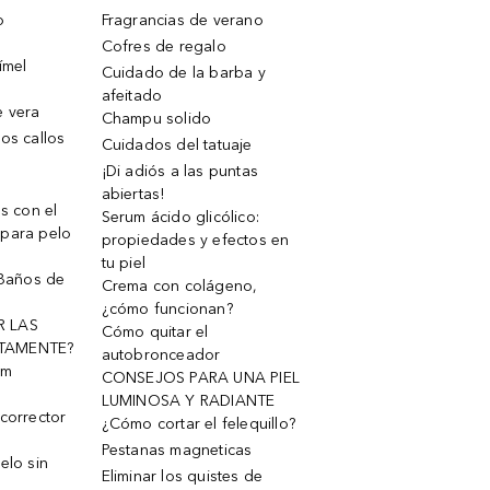
o
Fragrancias de verano
Cofres de regalo
ímel
Cuidado de la barba y
afeitado
e vera
Champu solido
os callos
Cuidados del tatuaje
¡Di adiós a las puntas
abiertas!
os con el
Serum ácido glicólico:
 para pelo
propiedades y efectos en
tu piel
 Baños de
Crema con colágeno,
¿cómo funcionan?
R LAS
Cómo quitar el
TAMENTE?
autobronceador
um
CONSEJOS PARA UNA PIEL
LUMINOSA Y RADIANTE
corrector
¿Cómo cortar el felequillo?
Pestanas magneticas
elo sin
Eliminar los quistes de