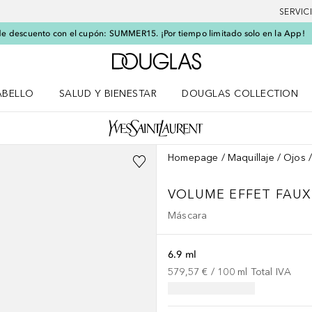
SERVIC
e descuento con el cupón: SUMMER15. ¡Por tiempo limitado solo en la App!
A Douglas Home
ABELLO
SALUD Y BIENESTAR
DOUGLAS COLLECTION
po
rir menú Cabello
Abrir menú Salud y bienestar
Homepage
Maquillaje
Ojos
VOLUME EFFET FAUX
Máscara
6.9 ml
579,57 €
 / 
100
ml
Total IVA