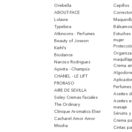
Orebella
Cepillos
ABOUT-FACE
Corrector
Lolavie
Maquinill
Typebea
Bálsamos
Atkinsons - Perfumes
Estuches
mujer
Beauty of Joseon
Protecció
Kiehl’s
Organiza
Biodance
maquillaj
Narciso Rodriguez
Crema an
Apivita - Champús
Algodone
CHANEL - LE LIFT
Aplicado
PRORASO
Perfumes
AIRE DE SEVILLA
Aceites 
Sisley Cremas Faciales
Aceites e
The Ordinary
masaje
Clinique Aromatics Elixir
Sérums y 
Cacharel Amor Amor
Crema pa
Missha
Cintas pa