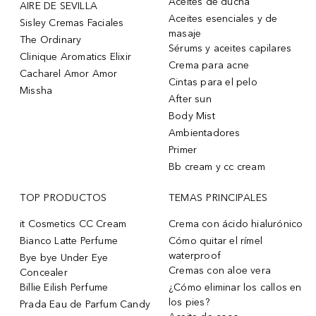
Aceites de ducha
AIRE DE SEVILLA
Aceites esenciales y de
Sisley Cremas Faciales
masaje
The Ordinary
Sérums y aceites capilares
Clinique Aromatics Elixir
Crema para acne
Cacharel Amor Amor
Cintas para el pelo
Missha
After sun
Body Mist
Ambientadores
Primer
Bb cream y cc cream
TOP PRODUCTOS
TEMAS PRINCIPALES
it Cosmetics CC Cream
Crema con ácido hialurónico
Bianco Latte Perfume
Cómo quitar el rímel
waterproof
Bye bye Under Eye
Cremas con aloe vera
Concealer
Billie Eilish Perfume
¿Cómo eliminar los callos en
los pies?
Prada Eau de Parfum Candy