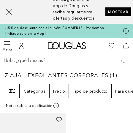
[navigation.slideout.screenreader]
app de Douglas y
recibe regularmente
MOSTRAR
ofertas y descuentos
exclusivos
-15% de descuento con el cupón: SUMMER15. ¡Por tiempo
limitado solo en la App!
A Douglas Home
Mi lista d
Abrir menú
Mi cuenta
A l
Menú
Regresar
Ejecutar búsqueda
ZIAJA - EXFOLIANTES CORPORALES
1
RES
ZIAJA - EXFOLIANTES CORPORALES
(
1
)
Filtro
Categorías
Precio
Tipo de producto
Para qui
Notas sobre la clasificación