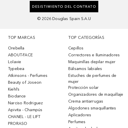
DESISTIMIENTO DEL CONTRATO
©
2026
Douglas Spain S.A.U
TOP MARCAS
TOP CATEGORÍAS
Orebella
Cepillos
ABOUT-FACE
Correctores e Iluminadores
Lolavie
Maquinillas depilar mujer
Typebea
Bálsamos labiales
Atkinsons - Perfumes
Estuches de perfumes de
mujer
Beauty of Joseon
Protección solar
Kiehl’s
Organizadores de maquillaje
Biodance
Crema antiarrugas
Narciso Rodriguez
Algodones smaquillantes
Apivita - Champús
Aplicadores
CHANEL - LE LIFT
Perfumes
PRORASO