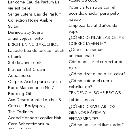
Aceite de coco
Lancôme Eau de Parfum La
Potencia tus rulos con el
vie est belle
acondicionador para pelo
Serge Lutens Eau de Parfum
rizado
Collection Noire Ambre
Limpieza facial: Baños de
Sultan
vapor
Dermocracy Suero
¿CÓMO DEPILAR LAS CEJAS
antienvejecimiento
CORRECTAMENTE?
BRIGHTENING BAKUCHIOL
¿Qué es un sérum
Lacoste Eau de toilette Touch
antimanchas?
of pink
Cómo aplicar el corrector de
Sol de Janeiro 62
ojeras
Biotherm BB Cream
¿Cómo rizar el pelo sin calor?
Aquasource
¿Cómo cuidar el cuero
Olaplex Aceite para cabello
cabellundo?
Bond Maintenance No.7
TENDENCIA: SOAP BROWS
Bonding Oil
Axe Desodorante Leather &
Labios secos
Cookies Bodyspray
¿CÓMO DISIMULAR LOS
The Ordinary
GRANOS RÁPIDA Y
Acondicionador capilar Hair
EFICAZMENTE?
Care Behentrimonium
¿Cómo aplicar el iluminador?