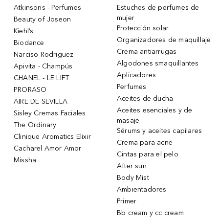
Atkinsons - Perfumes
Estuches de perfumes de
mujer
Beauty of Joseon
Protección solar
Kiehl’s
Organizadores de maquillaje
Biodance
Crema antiarrugas
Narciso Rodriguez
Algodones smaquillantes
Apivita - Champús
Aplicadores
CHANEL - LE LIFT
Perfumes
PRORASO
Aceites de ducha
AIRE DE SEVILLA
Aceites esenciales y de
Sisley Cremas Faciales
masaje
The Ordinary
Sérums y aceites capilares
Clinique Aromatics Elixir
Crema para acne
Cacharel Amor Amor
Cintas para el pelo
Missha
After sun
Body Mist
Ambientadores
Primer
Bb cream y cc cream