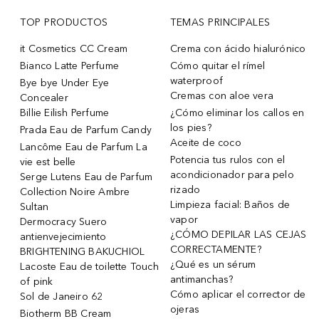
TOP PRODUCTOS
TEMAS PRINCIPALES
it Cosmetics CC Cream
Crema con ácido hialurónico
Bianco Latte Perfume
Cómo quitar el rímel
waterproof
Bye bye Under Eye
Cremas con aloe vera
Concealer
Billie Eilish Perfume
¿Cómo eliminar los callos en
los pies?
Prada Eau de Parfum Candy
Aceite de coco
Lancôme Eau de Parfum La
Potencia tus rulos con el
vie est belle
acondicionador para pelo
Serge Lutens Eau de Parfum
rizado
Collection Noire Ambre
Limpieza facial: Baños de
Sultan
vapor
Dermocracy Suero
¿CÓMO DEPILAR LAS CEJAS
antienvejecimiento
CORRECTAMENTE?
BRIGHTENING BAKUCHIOL
¿Qué es un sérum
Lacoste Eau de toilette Touch
antimanchas?
of pink
Cómo aplicar el corrector de
Sol de Janeiro 62
ojeras
Biotherm BB Cream