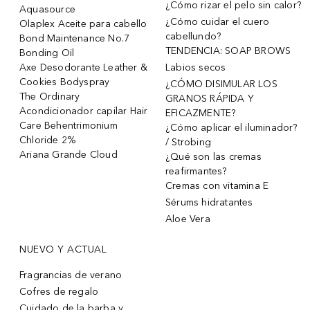
¿Cómo rizar el pelo sin calor?
Aquasource
¿Cómo cuidar el cuero
Olaplex Aceite para cabello
cabellundo?
Bond Maintenance No.7
TENDENCIA: SOAP BROWS
Bonding Oil
Axe Desodorante Leather &
Labios secos
Cookies Bodyspray
¿CÓMO DISIMULAR LOS
The Ordinary
GRANOS RÁPIDA Y
Acondicionador capilar Hair
EFICAZMENTE?
Care Behentrimonium
¿Cómo aplicar el iluminador?
Chloride 2%
/ Strobing
Ariana Grande Cloud
¿Qué son las cremas
reafirmantes?
Cremas con vitamina E
Sérums hidratantes
Aloe Vera
NUEVO Y ACTUAL
Fragrancias de verano
Cofres de regalo
Cuidado de la barba y