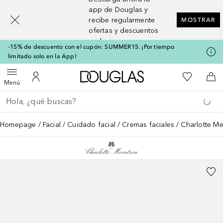
[navigation.slideout.screenreader]
app de Douglas y
recibe regularmente
MOSTRAR
ofertas y descuentos
exclusivos
-15% de descuento con el cupón: SUMMER15. ¡Por tiempo
limitado solo en la App!
A Douglas Home
Mi lista d
Abrir menú
Mi cuenta
A l
Menú
Regresar
Ejecutar búsqueda
Homepage
Facial
Cuidado facial
Cremas faciales
Charlotte Me