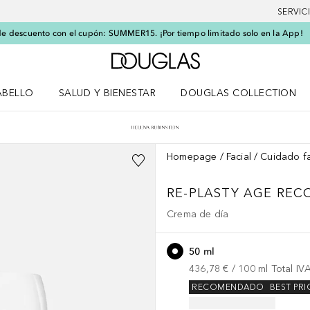
SERVIC
e descuento con el cupón: SUMMER15. ¡Por tiempo limitado solo en la App!
A Douglas Home
ABELLO
SALUD Y BIENESTAR
DOUGLAS COLLECTION
po
rir menú Cabello
Abrir menú Salud y bienestar
Homepage
Facial
Cuidado fa
RE-PLASTY
AGE REC
Crema de día
50 ml
436,78 €
 / 
100
ml
Total IV
RECOMENDADO
BEST PRI