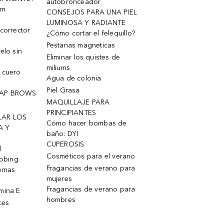
autobronceador
um
CONSEJOS PARA UNA PIEL
LUMINOSA Y RADIANTE
corrector
¿Cómo cortar el felequillo?
Pestanas magneticas
elo sin
Eliminar los quistes de
miliums
 cuero
Agua de colonia
Piel Grasa
OAP BROWS
MAQUILLAJE PARA
PRINCIPIANTES
LAR LOS
Cómo hacer bombas de
A Y
baño: DYI
CUPEROSIS
l
Cosméticos para el verano
robing
Fragancias de verano para
remas
mujeres
Fragancias de verano para
mina E
hombres
tes