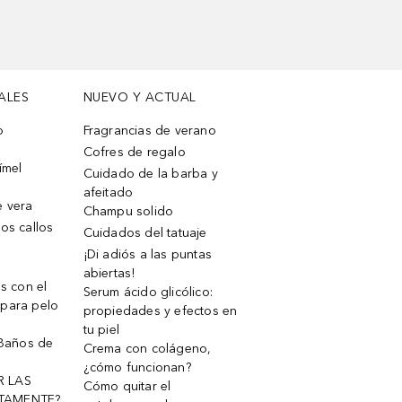
ALES
NUEVO Y ACTUAL
o
Fragrancias de verano
Cofres de regalo
ímel
Cuidado de la barba y
afeitado
e vera
Champu solido
os callos
Cuidados del tatuaje
¡Di adiós a las puntas
abiertas!
os con el
Serum ácido glicólico:
 para pelo
propiedades y efectos en
tu piel
 Baños de
Crema con colágeno,
¿cómo funcionan?
R LAS
Cómo quitar el
TAMENTE?