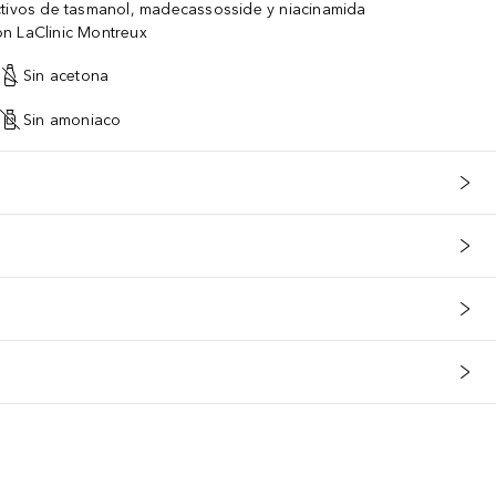
ctivos de tasmanol, madecassosside y niacinamida
n LaClinic Montreux
Sin acetona
Sin amoniaco
s