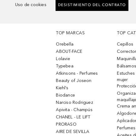
Uso de cookies
DESISTIMIENTO DEL CONTRATO
TOP MARCAS
TOP CA
Orebella
Cepillos
ABOUT-FACE
Corrector
Lolavie
Maquinill
Typebea
Bálsamos
Atkinsons - Perfumes
Estuches
mujer
Beauty of Joseon
Protecció
Kiehl’s
Organiza
Biodance
maquillaj
Narciso Rodriguez
Crema an
Apivita - Champús
Algodone
CHANEL - LE LIFT
Aplicado
PRORASO
Perfumes
AIRE DE SEVILLA
Aceites 