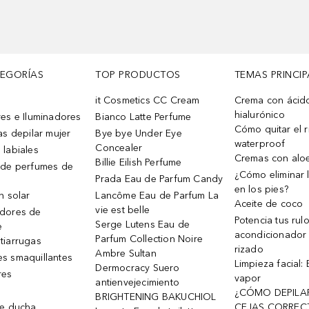
TEGORÍAS
TOP PRODUCTOS
TEMAS PRINCIP
it Cosmetics CC Cream
Crema con ácid
hialurónico
es e Iluminadores
Bianco Latte Perfume
Cómo quitar el r
as depilar mujer
Bye bye Under Eye
waterproof
Concealer
 labiales
Cremas con alo
Billie Eilish Perfume
 de perfumes de
¿Cómo eliminar l
Prada Eau de Parfum Candy
en los pies?
n solar
Lancôme Eau de Parfum La
Aceite de coco
vie est belle
dores de
Potencia tus rul
Serge Lutens Eau de
e
acondicionador
Parfum Collection Noire
tiarrugas
rizado
Ambre Sultan
s smaquillantes
Limpieza facial:
Dermocracy Suero
res
vapor
antienvejecimiento
¿CÓMO DEPILA
BRIGHTENING BAKUCHIOL
de ducha
CEJAS CORREC