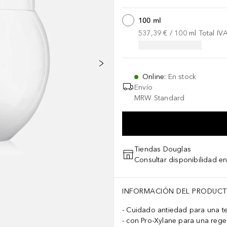
100 ml
537,39 €
 / 
100
ml
Total IV
Online
:
En stock
Envío
MRW Standard
Tiendas Douglas
Consultar disponibilidad en
INFORMACIÓN DEL PRODUC
Cuidado antiedad para una t
con Pro-Xylane para una rege