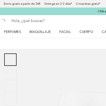
Envío gratis a partir de 24€ Entrega en 2-3 días* 2 muestras gratis*
-15% d
Regresar
Ejecutar búsqueda
PERFUMES
MAQUILLAJE
FACIAL
CUERPO
C
Abrir menú Perfumes
Abrir menú Maquillaje
Abrir menú Facial
Abrir menú Cuer
Ab