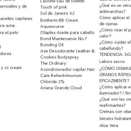
Lacoste Eau de toilette
¿Qué es un sér
senciales y de
Touch of pink
antimanchas?
Sol de Janeiro 62
Cómo aplicar el 
aceites capilares
Biotherm BB Cream
de ojeras
ra acne
Aquasource
¿Cómo rizar el p
ra el pelo
Olaplex Aceite para cabello
calor?
Bond Maintenance No.7
¿Cómo cuidar el
Bonding Oil
t
cabellundo?
Axe Desodorante Leather &
dores
TENDENCIA: S
Cookies Bodyspray
Labios secos
The Ordinary
 y cc cream
¿CÓMO DISIMU
Acondicionador capilar Hair
GRANOS RÁPID
Care Behentrimonium
EFICAZMENTE?
Chloride 2%
¿Cómo aplicar e
Ariana Grande Cloud
iluminador? / St
¿Qué son las c
reafirmantes?
Cremas con vita
Sérums hidratan
Aloe Vera