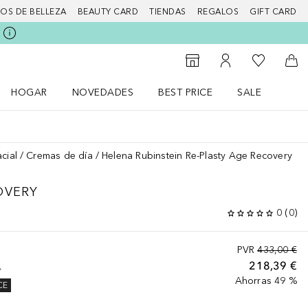
IOS DE BELLEZA
BEAUTY CARD
TIENDAS
REGALOS
GIFT CARD
Mi lista d
Al Storefinder
Mi cuenta
A l
HOGAR
NOVEDADES
BEST PRICE
SALE
Abrir menú Hogar
Abrir menú Novedades
Abrir menú Sal
cial
Cremas de día
Helena Rubinstein Re-Plasty Age Recovery
OVERY
0
(
0
)
PVR
433,00 €
218,39 €
A
Ahorras 49 %
CE