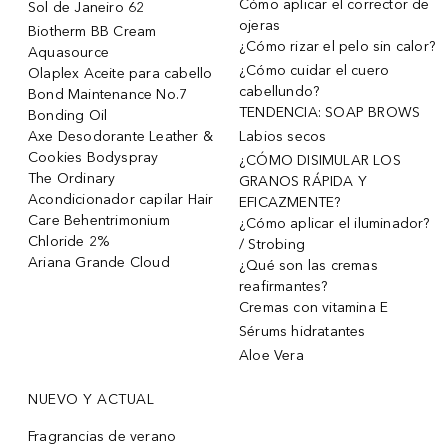
Cómo aplicar el corrector de
Sol de Janeiro 62
ojeras
Biotherm BB Cream
¿Cómo rizar el pelo sin calor?
Aquasource
¿Cómo cuidar el cuero
Olaplex Aceite para cabello
cabellundo?
Bond Maintenance No.7
TENDENCIA: SOAP BROWS
Bonding Oil
Axe Desodorante Leather &
Labios secos
Cookies Bodyspray
¿CÓMO DISIMULAR LOS
The Ordinary
GRANOS RÁPIDA Y
Acondicionador capilar Hair
EFICAZMENTE?
Care Behentrimonium
¿Cómo aplicar el iluminador?
Chloride 2%
/ Strobing
Ariana Grande Cloud
¿Qué son las cremas
reafirmantes?
Cremas con vitamina E
Sérums hidratantes
Aloe Vera
NUEVO Y ACTUAL
Fragrancias de verano