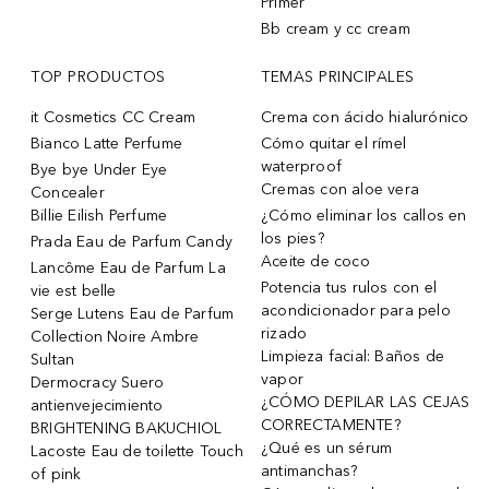
Primer
Bb cream y cc cream
TOP PRODUCTOS
TEMAS PRINCIPALES
it Cosmetics CC Cream
Crema con ácido hialurónico
Bianco Latte Perfume
Cómo quitar el rímel
waterproof
Bye bye Under Eye
Cremas con aloe vera
Concealer
Billie Eilish Perfume
¿Cómo eliminar los callos en
los pies?
Prada Eau de Parfum Candy
Aceite de coco
Lancôme Eau de Parfum La
Potencia tus rulos con el
vie est belle
acondicionador para pelo
Serge Lutens Eau de Parfum
rizado
Collection Noire Ambre
Limpieza facial: Baños de
Sultan
vapor
Dermocracy Suero
¿CÓMO DEPILAR LAS CEJAS
antienvejecimiento
CORRECTAMENTE?
BRIGHTENING BAKUCHIOL
¿Qué es un sérum
Lacoste Eau de toilette Touch
antimanchas?
of pink