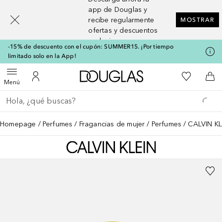
[navigation.slideout.screenreader]
app de Douglas y
recibe regularmente
MOSTRAR
ofertas y descuentos
exclusivos
-15% de descuento con el cupón: SUMMER15. ¡Por tiempo
limitado solo en la App!
A Douglas Home
Mi lista d
Abrir menú
Mi cuenta
A l
Menú
Regresar
Ejecutar búsqueda
Homepage
Perfumes
Fragancias de mujer
Perfumes
CALVIN KL