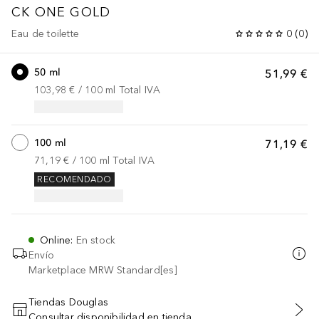
CK ONE
GOLD
Eau de toilette
0
(
0
)
50 ml
51,99 €
103,98 €
 / 
100
ml
Total IVA
100 ml
71,19 €
71,19 €
 / 
100
ml
Total IVA
RECOMENDADO
Online
:
En stock
Envío
Marketplace MRW Standard[es]
Tiendas Douglas
Consultar disponibilidad en tienda
AÑADIR AL CARRITO