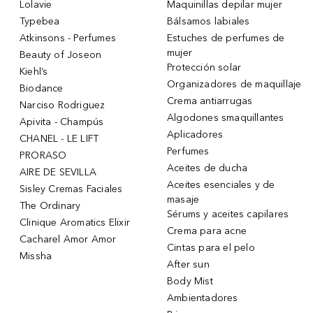
Lolavie
Maquinillas depilar mujer
Typebea
Bálsamos labiales
Atkinsons - Perfumes
Estuches de perfumes de
mujer
Beauty of Joseon
Protección solar
Kiehl’s
Organizadores de maquillaje
Biodance
Crema antiarrugas
Narciso Rodriguez
Algodones smaquillantes
Apivita - Champús
Aplicadores
CHANEL - LE LIFT
Perfumes
PRORASO
Aceites de ducha
AIRE DE SEVILLA
Aceites esenciales y de
Sisley Cremas Faciales
masaje
The Ordinary
Sérums y aceites capilares
Clinique Aromatics Elixir
Crema para acne
Cacharel Amor Amor
Cintas para el pelo
Missha
After sun
Body Mist
Ambientadores