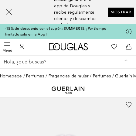
[navigation.slideout.screenreader]
app de Douglas y
recibe regularmente
MOSTRAR
ofertas y descuentos
exclusivos
-15% de descuento con el cupón: SUMMER15. ¡Por tiempo
limitado solo en la App!
A Douglas Home
Mi lista d
Abrir menú
Mi cuenta
A l
Menú
Regresar
Ejecutar búsqueda
Homepage
Perfumes
Fragancias de mujer
Perfumes
Guerlain 