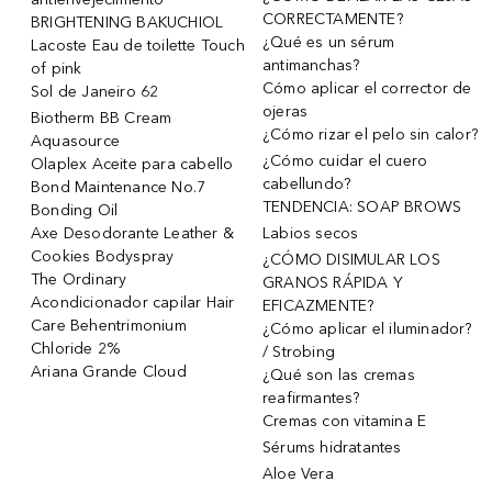
CORRECTAMENTE?
BRIGHTENING BAKUCHIOL
¿Qué es un sérum
Lacoste Eau de toilette Touch
antimanchas?
of pink
Cómo aplicar el corrector de
Sol de Janeiro 62
ojeras
Biotherm BB Cream
¿Cómo rizar el pelo sin calor?
Aquasource
¿Cómo cuidar el cuero
Olaplex Aceite para cabello
cabellundo?
Bond Maintenance No.7
TENDENCIA: SOAP BROWS
Bonding Oil
Axe Desodorante Leather &
Labios secos
Cookies Bodyspray
¿CÓMO DISIMULAR LOS
The Ordinary
GRANOS RÁPIDA Y
Acondicionador capilar Hair
EFICAZMENTE?
Care Behentrimonium
¿Cómo aplicar el iluminador?
Chloride 2%
/ Strobing
Ariana Grande Cloud
¿Qué son las cremas
reafirmantes?
Cremas con vitamina E
Sérums hidratantes
Aloe Vera