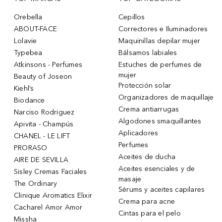
Orebella
Cepillos
ABOUT-FACE
Correctores e Iluminadores
Lolavie
Maquinillas depilar mujer
Typebea
Bálsamos labiales
Atkinsons - Perfumes
Estuches de perfumes de
mujer
Beauty of Joseon
Protección solar
Kiehl’s
Organizadores de maquillaje
Biodance
Crema antiarrugas
Narciso Rodriguez
Algodones smaquillantes
Apivita - Champús
Aplicadores
CHANEL - LE LIFT
Perfumes
PRORASO
Aceites de ducha
AIRE DE SEVILLA
Aceites esenciales y de
Sisley Cremas Faciales
masaje
The Ordinary
Sérums y aceites capilares
Clinique Aromatics Elixir
Crema para acne
Cacharel Amor Amor
Cintas para el pelo
Missha