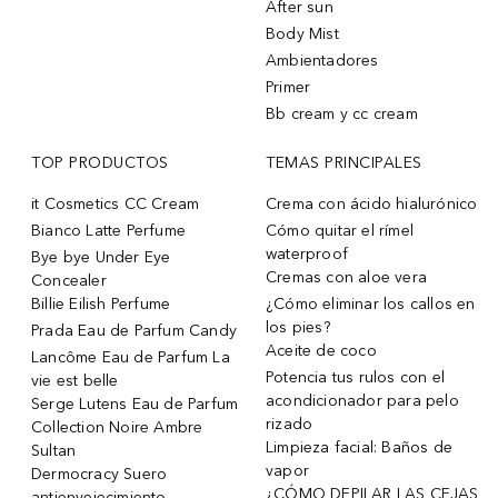
After sun
Body Mist
Ambientadores
Primer
Bb cream y cc cream
TOP PRODUCTOS
TEMAS PRINCIPALES
it Cosmetics CC Cream
Crema con ácido hialurónico
Bianco Latte Perfume
Cómo quitar el rímel
waterproof
Bye bye Under Eye
Cremas con aloe vera
Concealer
Billie Eilish Perfume
¿Cómo eliminar los callos en
los pies?
Prada Eau de Parfum Candy
Aceite de coco
Lancôme Eau de Parfum La
Potencia tus rulos con el
vie est belle
acondicionador para pelo
Serge Lutens Eau de Parfum
rizado
Collection Noire Ambre
Limpieza facial: Baños de
Sultan
vapor
Dermocracy Suero
¿CÓMO DEPILAR LAS CEJAS
antienvejecimiento