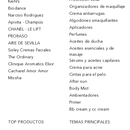
Kiehl’s
Organizadores de maquillaje
Biodance
Crema antiarrugas
Narciso Rodriguez
Algodones smaquillantes
Apivita - Champús
Aplicadores
CHANEL - LE LIFT
Perfumes
PRORASO
Aceites de ducha
AIRE DE SEVILLA
Aceites esenciales y de
Sisley Cremas Faciales
masaje
The Ordinary
Sérums y aceites capilares
Clinique Aromatics Elixir
Crema para acne
Cacharel Amor Amor
Cintas para el pelo
Missha
After sun
Body Mist
Ambientadores
Primer
Bb cream y cc cream
TOP PRODUCTOS
TEMAS PRINCIPALES