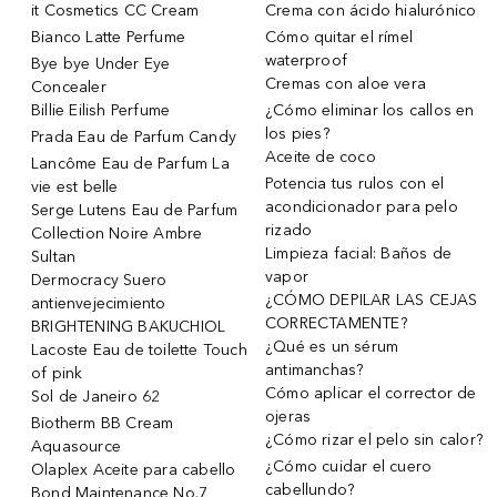
it Cosmetics CC Cream
Crema con ácido hialurónico
Bianco Latte Perfume
Cómo quitar el rímel
waterproof
Bye bye Under Eye
Cremas con aloe vera
Concealer
Billie Eilish Perfume
¿Cómo eliminar los callos en
los pies?
Prada Eau de Parfum Candy
Aceite de coco
Lancôme Eau de Parfum La
Potencia tus rulos con el
vie est belle
acondicionador para pelo
Serge Lutens Eau de Parfum
rizado
Collection Noire Ambre
Limpieza facial: Baños de
Sultan
vapor
Dermocracy Suero
¿CÓMO DEPILAR LAS CEJAS
antienvejecimiento
CORRECTAMENTE?
BRIGHTENING BAKUCHIOL
¿Qué es un sérum
Lacoste Eau de toilette Touch
antimanchas?
of pink
Cómo aplicar el corrector de
Sol de Janeiro 62
ojeras
Biotherm BB Cream
¿Cómo rizar el pelo sin calor?
Aquasource
¿Cómo cuidar el cuero
Olaplex Aceite para cabello
cabellundo?
Bond Maintenance No.7