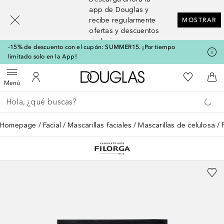
[navigation.slideout.screenreader]
app de Douglas y
recibe regularmente
MOSTRAR
ofertas y descuentos
exclusivos
-15% de descuento con el cupón: SUMMER15. ¡Por tiempo
limitado solo en la App!
A Douglas Home
Mi lista d
Abrir menú
Mi cuenta
A l
Menú
Regresar
Ejecutar búsqueda
Homepage
Facial
Mascarillas faciales
Mascarillas de celulosa