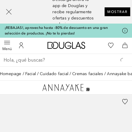
[navigation.slideout.screenreader]
app de Douglas y
recibe regularmente
MOSTRAR
ofertas y descuentos
exclusivos
¡REBAJAS!, aprovecha hasta -80% de descuento en una gran
selección de productos. ¡No te lo pierdas!
A Douglas Home
Mi lista d
Abrir menú
Mi cuenta
A l
Menú
Regresar
Ejecutar búsqueda
Homepage
Facial
Cuidado facial
Cremas faciales
Annayake ba