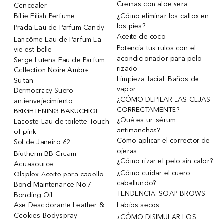
Cremas con aloe vera
Concealer
Billie Eilish Perfume
¿Cómo eliminar los callos en
los pies?
Prada Eau de Parfum Candy
Aceite de coco
Lancôme Eau de Parfum La
Potencia tus rulos con el
vie est belle
acondicionador para pelo
Serge Lutens Eau de Parfum
rizado
Collection Noire Ambre
Limpieza facial: Baños de
Sultan
vapor
Dermocracy Suero
¿CÓMO DEPILAR LAS CEJAS
antienvejecimiento
CORRECTAMENTE?
BRIGHTENING BAKUCHIOL
¿Qué es un sérum
Lacoste Eau de toilette Touch
antimanchas?
of pink
Cómo aplicar el corrector de
Sol de Janeiro 62
ojeras
Biotherm BB Cream
¿Cómo rizar el pelo sin calor?
Aquasource
¿Cómo cuidar el cuero
Olaplex Aceite para cabello
cabellundo?
Bond Maintenance No.7
TENDENCIA: SOAP BROWS
Bonding Oil
Axe Desodorante Leather &
Labios secos
Cookies Bodyspray
¿CÓMO DISIMULAR LOS