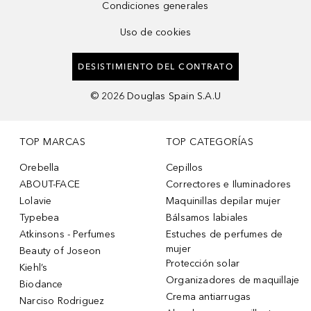
Condiciones generales
Uso de cookies
DESISTIMIENTO DEL CONTRATO
©
2026
Douglas Spain S.A.U
TOP MARCAS
TOP CATEGORÍAS
Orebella
Cepillos
ABOUT-FACE
Correctores e Iluminadores
Lolavie
Maquinillas depilar mujer
Typebea
Bálsamos labiales
Atkinsons - Perfumes
Estuches de perfumes de
mujer
Beauty of Joseon
Protección solar
Kiehl’s
Organizadores de maquillaje
Biodance
Crema antiarrugas
Narciso Rodriguez