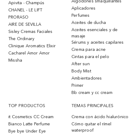
Algodones smaquillantes
Apivita - Champús
Aplicadores
CHANEL - LE LIFT
Perfumes
PRORASO
Aceites de ducha
AIRE DE SEVILLA
Aceites esenciales y de
Sisley Cremas Faciales
masaje
The Ordinary
Sérums y aceites capilares
Clinique Aromatics Elixir
Crema para acne
Cacharel Amor Amor
Cintas para el pelo
Missha
After sun
Body Mist
Ambientadores
Primer
Bb cream y cc cream
TOP PRODUCTOS
TEMAS PRINCIPALES
it Cosmetics CC Cream
Crema con ácido hialurónico
Bianco Latte Perfume
Cómo quitar el rímel
waterproof
Bye bye Under Eye