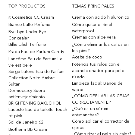
TOP PRODUCTOS
TEMAS PRINCIPALES
it Cosmetics CC Cream
Crema con ácido hialurónico
Bianco Latte Perfume
Cómo quitar el rímel
waterproof
Bye bye Under Eye
Cremas con aloe vera
Concealer
Billie Eilish Perfume
¿Cómo eliminar los callos en
los pies?
Prada Eau de Parfum Candy
Aceite de coco
Lancôme Eau de Parfum La
Potencia tus rulos con el
vie est belle
acondicionador para pelo
Serge Lutens Eau de Parfum
rizado
Collection Noire Ambre
Limpieza facial: Baños de
Sultan
vapor
Dermocracy Suero
¿CÓMO DEPILAR LAS CEJAS
antienvejecimiento
CORRECTAMENTE?
BRIGHTENING BAKUCHIOL
¿Qué es un sérum
Lacoste Eau de toilette Touch
antimanchas?
of pink
Cómo aplicar el corrector de
Sol de Janeiro 62
ojeras
Biotherm BB Cream
¿Cómo rizar el pelo sin calor?