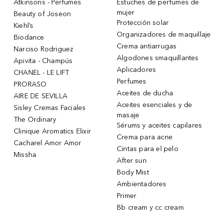
Atkinsons - Perfumes
Estuches de perfumes de
mujer
Beauty of Joseon
Protección solar
Kiehl’s
Organizadores de maquillaje
Biodance
Crema antiarrugas
Narciso Rodriguez
Algodones smaquillantes
Apivita - Champús
Aplicadores
CHANEL - LE LIFT
Perfumes
PRORASO
Aceites de ducha
AIRE DE SEVILLA
Aceites esenciales y de
Sisley Cremas Faciales
masaje
The Ordinary
Sérums y aceites capilares
Clinique Aromatics Elixir
Crema para acne
Cacharel Amor Amor
Cintas para el pelo
Missha
After sun
Body Mist
Ambientadores
Primer
Bb cream y cc cream