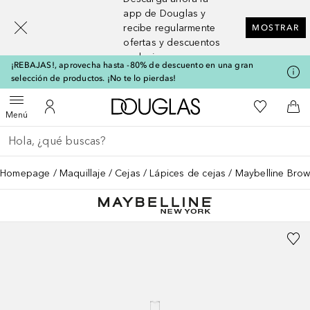
[navigation.slideout.screenreader]
app de Douglas y
recibe regularmente
MOSTRAR
ofertas y descuentos
exclusivos
¡REBAJAS!, aprovecha hasta -80% de descuento en una gran
selección de productos. ¡No te lo pierdas!
A Douglas Home
Mi lista d
Abrir menú
Mi cuenta
A l
Menú
Regresar
Ejecutar búsqueda
Homepage
Maquillaje
Cejas
Lápices de cejas
Maybelline Brow 