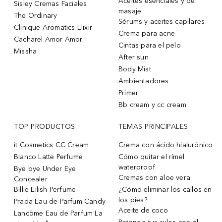
Aceites esenciales y de
Sisley Cremas Faciales
masaje
The Ordinary
Sérums y aceites capilares
Clinique Aromatics Elixir
Crema para acne
Cacharel Amor Amor
Cintas para el pelo
Missha
After sun
Body Mist
Ambientadores
Primer
Bb cream y cc cream
TOP PRODUCTOS
TEMAS PRINCIPALES
it Cosmetics CC Cream
Crema con ácido hialurónico
Bianco Latte Perfume
Cómo quitar el rímel
waterproof
Bye bye Under Eye
Cremas con aloe vera
Concealer
Billie Eilish Perfume
¿Cómo eliminar los callos en
los pies?
Prada Eau de Parfum Candy
Aceite de coco
Lancôme Eau de Parfum La