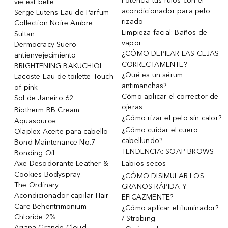
Potencia tus rulos con el
vie est belle
acondicionador para pelo
Serge Lutens Eau de Parfum
rizado
Collection Noire Ambre
Limpieza facial: Baños de
Sultan
vapor
Dermocracy Suero
¿CÓMO DEPILAR LAS CEJAS
antienvejecimiento
CORRECTAMENTE?
BRIGHTENING BAKUCHIOL
¿Qué es un sérum
Lacoste Eau de toilette Touch
antimanchas?
of pink
Cómo aplicar el corrector de
Sol de Janeiro 62
ojeras
Biotherm BB Cream
¿Cómo rizar el pelo sin calor?
Aquasource
¿Cómo cuidar el cuero
Olaplex Aceite para cabello
cabellundo?
Bond Maintenance No.7
TENDENCIA: SOAP BROWS
Bonding Oil
Axe Desodorante Leather &
Labios secos
Cookies Bodyspray
¿CÓMO DISIMULAR LOS
The Ordinary
GRANOS RÁPIDA Y
Acondicionador capilar Hair
EFICAZMENTE?
Care Behentrimonium
¿Cómo aplicar el iluminador?
Chloride 2%
/ Strobing
Ariana Grande Cloud