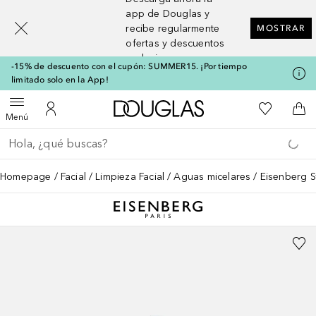
[navigation.slideout.screenreader]
app de Douglas y
recibe regularmente
MOSTRAR
ofertas y descuentos
exclusivos
-15% de descuento con el cupón: SUMMER15. ¡Por tiempo
limitado solo en la App!
A Douglas Home
Mi lista d
Abrir menú
Mi cuenta
A l
Menú
Regresar
Ejecutar búsqueda
Homepage
Facial
Limpieza Facial
Aguas micelares
Eisenberg S