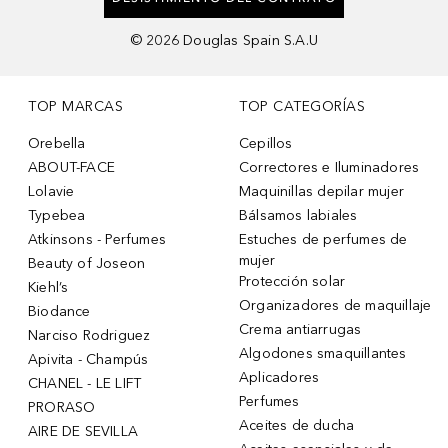
©
2026
Douglas Spain S.A.U
TOP MARCAS
TOP CATEGORÍAS
Orebella
Cepillos
ABOUT-FACE
Correctores e Iluminadores
Lolavie
Maquinillas depilar mujer
Typebea
Bálsamos labiales
Atkinsons - Perfumes
Estuches de perfumes de
mujer
Beauty of Joseon
Protección solar
Kiehl’s
Organizadores de maquillaje
Biodance
Crema antiarrugas
Narciso Rodriguez
Algodones smaquillantes
Apivita - Champús
Aplicadores
CHANEL - LE LIFT
Perfumes
PRORASO
Aceites de ducha
AIRE DE SEVILLA