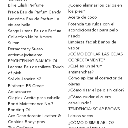
Billie Eilish Perfume
¿Cómo eliminar los callos en
los pies?
Prada Eau de Parfum Candy
Aceite de coco
Lancôme Eau de Parfum La
Potencia tus rulos con el
vie est belle
acondicionador para pelo
Serge Lutens Eau de Parfum
rizado
Collection Noire Ambre
Limpieza facial: Baños de
Sultan
vapor
Dermocracy Suero
¿CÓMO DEPILAR LAS CEJAS
antienvejecimiento
CORRECTAMENTE?
BRIGHTENING BAKUCHIOL
¿Qué es un sérum
Lacoste Eau de toilette Touch
antimanchas?
of pink
Cómo aplicar el corrector de
Sol de Janeiro 62
ojeras
Biotherm BB Cream
¿Cómo rizar el pelo sin calor?
Aquasource
¿Cómo cuidar el cuero
Olaplex Aceite para cabello
cabellundo?
Bond Maintenance No.7
TENDENCIA: SOAP BROWS
Bonding Oil
Axe Desodorante Leather &
Labios secos
Cookies Bodyspray
¿CÓMO DISIMULAR LOS
The Ordinary