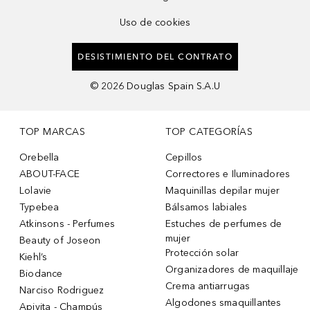
Uso de cookies
DESISTIMIENTO DEL CONTRATO
©
2026
Douglas Spain S.A.U
TOP MARCAS
TOP CATEGORÍAS
Orebella
Cepillos
ABOUT-FACE
Correctores e Iluminadores
Lolavie
Maquinillas depilar mujer
Typebea
Bálsamos labiales
Atkinsons - Perfumes
Estuches de perfumes de
mujer
Beauty of Joseon
Protección solar
Kiehl’s
Organizadores de maquillaje
Biodance
Crema antiarrugas
Narciso Rodriguez
Algodones smaquillantes
Apivita - Champús