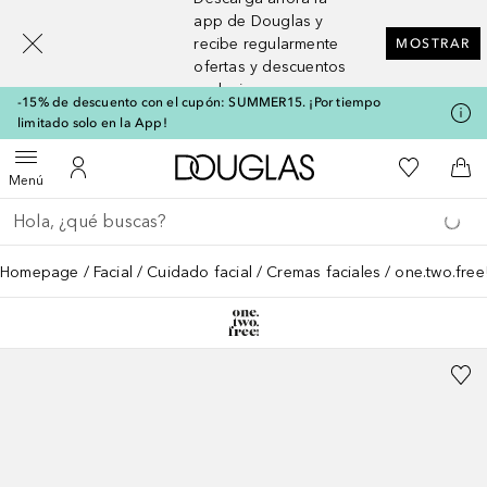
[navigation.slideout.screenreader]
app de Douglas y
recibe regularmente
MOSTRAR
ofertas y descuentos
exclusivos
-15% de descuento con el cupón: SUMMER15. ¡Por tiempo
limitado solo en la App!
A Douglas Home
Mi lista d
Abrir menú
Mi cuenta
A l
Menú
Regresar
Ejecutar búsqueda
Homepage
Facial
Cuidado facial
Cremas faciales
one.two.free