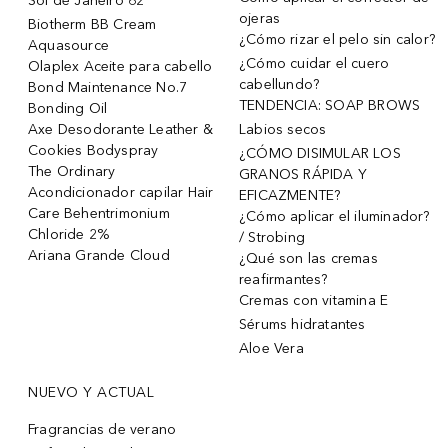
Sol de Janeiro 62
ojeras
Biotherm BB Cream
¿Cómo rizar el pelo sin calor?
Aquasource
¿Cómo cuidar el cuero
Olaplex Aceite para cabello
cabellundo?
Bond Maintenance No.7
TENDENCIA: SOAP BROWS
Bonding Oil
Axe Desodorante Leather &
Labios secos
Cookies Bodyspray
¿CÓMO DISIMULAR LOS
The Ordinary
GRANOS RÁPIDA Y
Acondicionador capilar Hair
EFICAZMENTE?
Care Behentrimonium
¿Cómo aplicar el iluminador?
Chloride 2%
/ Strobing
Ariana Grande Cloud
¿Qué son las cremas
reafirmantes?
Cremas con vitamina E
Sérums hidratantes
Aloe Vera
NUEVO Y ACTUAL
Fragrancias de verano