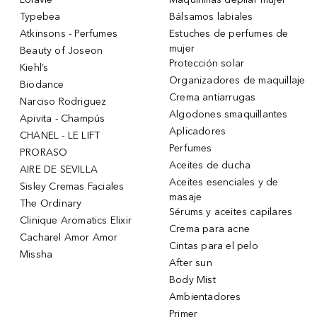
Typebea
Bálsamos labiales
Atkinsons - Perfumes
Estuches de perfumes de
mujer
Beauty of Joseon
Protección solar
Kiehl’s
Organizadores de maquillaje
Biodance
Crema antiarrugas
Narciso Rodriguez
Algodones smaquillantes
Apivita - Champús
Aplicadores
CHANEL - LE LIFT
Perfumes
PRORASO
Aceites de ducha
AIRE DE SEVILLA
Aceites esenciales y de
Sisley Cremas Faciales
masaje
The Ordinary
Sérums y aceites capilares
Clinique Aromatics Elixir
Crema para acne
Cacharel Amor Amor
Cintas para el pelo
Missha
After sun
Body Mist
Ambientadores
Primer