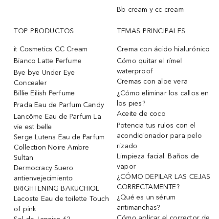
Bb cream y cc cream
TOP PRODUCTOS
TEMAS PRINCIPALES
it Cosmetics CC Cream
Crema con ácido hialurónico
Bianco Latte Perfume
Cómo quitar el rímel
waterproof
Bye bye Under Eye
Cremas con aloe vera
Concealer
Billie Eilish Perfume
¿Cómo eliminar los callos en
los pies?
Prada Eau de Parfum Candy
Aceite de coco
Lancôme Eau de Parfum La
Potencia tus rulos con el
vie est belle
acondicionador para pelo
Serge Lutens Eau de Parfum
rizado
Collection Noire Ambre
Limpieza facial: Baños de
Sultan
vapor
Dermocracy Suero
¿CÓMO DEPILAR LAS CEJAS
antienvejecimiento
CORRECTAMENTE?
BRIGHTENING BAKUCHIOL
¿Qué es un sérum
Lacoste Eau de toilette Touch
antimanchas?
of pink
Cómo aplicar el corrector de