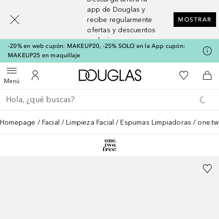
[navigation.slideout.screenreader]
app de Douglas y
recibe regularmente
MOSTRAR
ofertas y descuentos
exclusivos
-20% en web cupón: MAKEUP20, -25% SOLO en la App cupón:
MAKEUP25 en maquillaje
A Douglas Home
Mi lista d
Abrir menú
Mi cuenta
A l
Menú
Regresar
Ejecutar búsqueda
Homepage
Facial
Limpieza Facial
Espumas Limpiadoras
one.tw