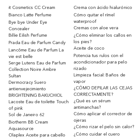
it Cosmetics CC Cream
Crema con ácido hialurónico
Bianco Latte Perfume
Cómo quitar el rímel
waterproof
Bye bye Under Eye
Cremas con aloe vera
Concealer
Billie Eilish Perfume
¿Cómo eliminar los callos en
los pies?
Prada Eau de Parfum Candy
Aceite de coco
Lancôme Eau de Parfum La
Potencia tus rulos con el
vie est belle
acondicionador para pelo
Serge Lutens Eau de Parfum
rizado
Collection Noire Ambre
Limpieza facial: Baños de
Sultan
vapor
Dermocracy Suero
¿CÓMO DEPILAR LAS CEJAS
antienvejecimiento
CORRECTAMENTE?
BRIGHTENING BAKUCHIOL
¿Qué es un sérum
Lacoste Eau de toilette Touch
antimanchas?
of pink
Cómo aplicar el corrector de
Sol de Janeiro 62
ojeras
Biotherm BB Cream
¿Cómo rizar el pelo sin calor?
Aquasource
¿Cómo cuidar el cuero
Olaplex Aceite para cabello