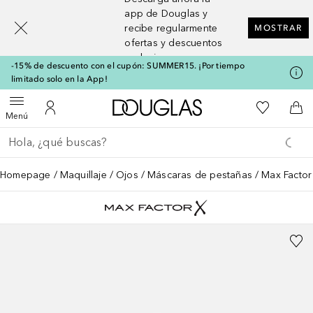
[navigation.slideout.screenreader]
app de Douglas y
recibe regularmente
MOSTRAR
ofertas y descuentos
exclusivos
-15% de descuento con el cupón: SUMMER15. ¡Por tiempo
limitado solo en la App!
A Douglas Home
Mi lista d
Abrir menú
Mi cuenta
A l
Menú
Regresar
Ejecutar búsqueda
Homepage
Maquillaje
Ojos
Máscaras de pestañas
Max Factor