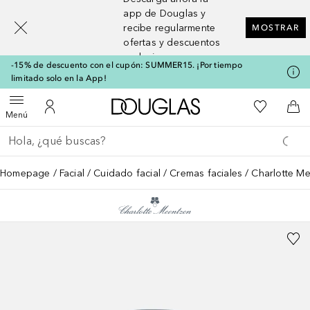
[navigation.slideout.screenreader]
app de Douglas y
recibe regularmente
MOSTRAR
ofertas y descuentos
exclusivos
-15% de descuento con el cupón: SUMMER15. ¡Por tiempo
limitado solo en la App!
A Douglas Home
Mi lista d
Abrir menú
Mi cuenta
A l
Menú
Regresar
Ejecutar búsqueda
Homepage
Facial
Cuidado facial
Cremas faciales
Charlotte M