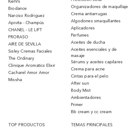
Kiehl’s
Organizadores de maquillaje
Biodance
Crema antiarrugas
Narciso Rodriguez
Algodones smaquillantes
Apivita - Champús
Aplicadores
CHANEL - LE LIFT
Perfumes
PRORASO
Aceites de ducha
AIRE DE SEVILLA
Aceites esenciales y de
Sisley Cremas Faciales
masaje
The Ordinary
Sérums y aceites capilares
Clinique Aromatics Elixir
Crema para acne
Cacharel Amor Amor
Cintas para el pelo
Missha
After sun
Body Mist
Ambientadores
Primer
Bb cream y cc cream
TOP PRODUCTOS
TEMAS PRINCIPALES