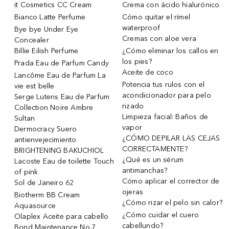
it Cosmetics CC Cream
Crema con ácido hialurónico
Bianco Latte Perfume
Cómo quitar el rímel
waterproof
Bye bye Under Eye
Cremas con aloe vera
Concealer
Billie Eilish Perfume
¿Cómo eliminar los callos en
los pies?
Prada Eau de Parfum Candy
Aceite de coco
Lancôme Eau de Parfum La
Potencia tus rulos con el
vie est belle
acondicionador para pelo
Serge Lutens Eau de Parfum
rizado
Collection Noire Ambre
Limpieza facial: Baños de
Sultan
vapor
Dermocracy Suero
¿CÓMO DEPILAR LAS CEJAS
antienvejecimiento
CORRECTAMENTE?
BRIGHTENING BAKUCHIOL
¿Qué es un sérum
Lacoste Eau de toilette Touch
antimanchas?
of pink
Cómo aplicar el corrector de
Sol de Janeiro 62
ojeras
Biotherm BB Cream
¿Cómo rizar el pelo sin calor?
Aquasource
¿Cómo cuidar el cuero
Olaplex Aceite para cabello
cabellundo?
Bond Maintenance No.7