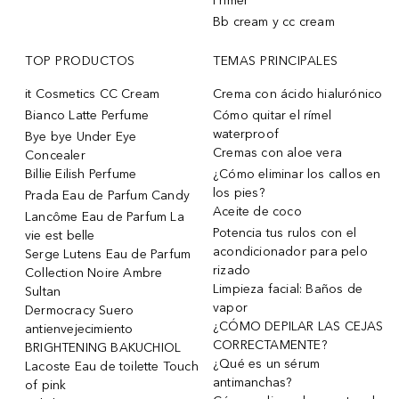
Primer
Bb cream y cc cream
TOP PRODUCTOS
TEMAS PRINCIPALES
it Cosmetics CC Cream
Crema con ácido hialurónico
Bianco Latte Perfume
Cómo quitar el rímel
waterproof
Bye bye Under Eye
Cremas con aloe vera
Concealer
Billie Eilish Perfume
¿Cómo eliminar los callos en
los pies?
Prada Eau de Parfum Candy
Aceite de coco
Lancôme Eau de Parfum La
Potencia tus rulos con el
vie est belle
acondicionador para pelo
Serge Lutens Eau de Parfum
rizado
Collection Noire Ambre
Limpieza facial: Baños de
Sultan
vapor
Dermocracy Suero
¿CÓMO DEPILAR LAS CEJAS
antienvejecimiento
CORRECTAMENTE?
BRIGHTENING BAKUCHIOL
¿Qué es un sérum
Lacoste Eau de toilette Touch
antimanchas?
of pink