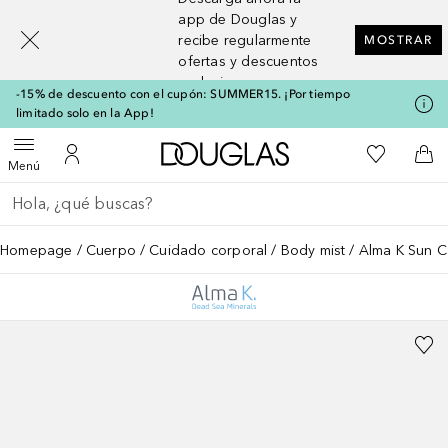
[navigation.slideout.screenreader]
app de Douglas y
recibe regularmente
MOSTRAR
ofertas y descuentos
exclusivos
-15% de descuento con el cupón: SUMMER15. ¡Por tiempo
limitado solo en la App!
A Douglas Home
Mi lista d
Abrir menú
Mi cuenta
A l
Menú
Regresar
Ejecutar búsqueda
Homepage
Cuerpo
Cuidado corporal
Body mist
Alma K Sun Ca