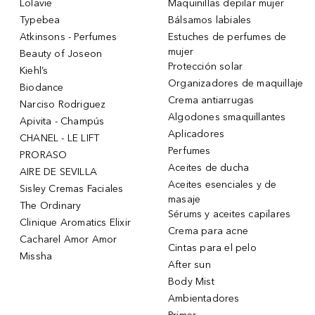
Lolavie
Maquinillas depilar mujer
Typebea
Bálsamos labiales
Atkinsons - Perfumes
Estuches de perfumes de
mujer
Beauty of Joseon
Protección solar
Kiehl’s
Organizadores de maquillaje
Biodance
Crema antiarrugas
Narciso Rodriguez
Algodones smaquillantes
Apivita - Champús
Aplicadores
CHANEL - LE LIFT
Perfumes
PRORASO
Aceites de ducha
AIRE DE SEVILLA
Aceites esenciales y de
Sisley Cremas Faciales
masaje
The Ordinary
Sérums y aceites capilares
Clinique Aromatics Elixir
Crema para acne
Cacharel Amor Amor
Cintas para el pelo
Missha
After sun
Body Mist
Ambientadores