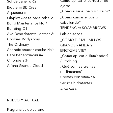
Cómo aplicar el corrector de
Sol de Janeiro 62
ojeras
Biotherm BB Cream
¿Cómo rizar el pelo sin calor?
Aquasource
¿Cómo cuidar el cuero
Olaplex Aceite para cabello
cabellundo?
Bond Maintenance No.7
TENDENCIA: SOAP BROWS
Bonding Oil
Axe Desodorante Leather &
Labios secos
Cookies Bodyspray
¿CÓMO DISIMULAR LOS
The Ordinary
GRANOS RÁPIDA Y
Acondicionador capilar Hair
EFICAZMENTE?
Care Behentrimonium
¿Cómo aplicar el iluminador?
Chloride 2%
/ Strobing
Ariana Grande Cloud
¿Qué son las cremas
reafirmantes?
Cremas con vitamina E
Sérums hidratantes
Aloe Vera
NUEVO Y ACTUAL
Fragrancias de verano