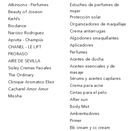
Atkinsons - Perfumes
Estuches de perfumes de
mujer
Beauty of Joseon
Protección solar
Kiehl’s
Organizadores de maquillaje
Biodance
Crema antiarrugas
Narciso Rodriguez
Algodones smaquillantes
Apivita - Champús
Aplicadores
CHANEL - LE LIFT
Perfumes
PRORASO
Aceites de ducha
AIRE DE SEVILLA
Aceites esenciales y de
Sisley Cremas Faciales
masaje
The Ordinary
Sérums y aceites capilares
Clinique Aromatics Elixir
Crema para acne
Cacharel Amor Amor
Cintas para el pelo
Missha
After sun
Body Mist
Ambientadores
Primer
Bb cream y cc cream