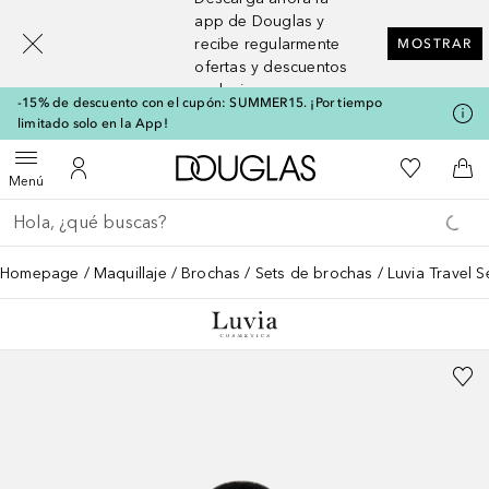
[navigation.slideout.screenreader]
app de Douglas y
recibe regularmente
MOSTRAR
ofertas y descuentos
exclusivos
-15% de descuento con el cupón: SUMMER15. ¡Por tiempo
limitado solo en la App!
A Douglas Home
Mi lista d
Abrir menú
Mi cuenta
A l
Menú
Regresar
Ejecutar búsqueda
Homepage
Maquillaje
Brochas
Sets de brochas
Luvia Travel S