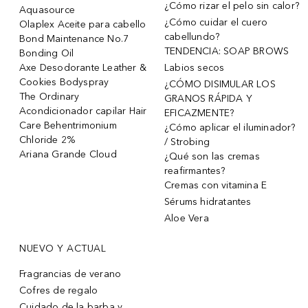
¿Cómo rizar el pelo sin calor?
Aquasource
¿Cómo cuidar el cuero
Olaplex Aceite para cabello
cabellundo?
Bond Maintenance No.7
TENDENCIA: SOAP BROWS
Bonding Oil
Axe Desodorante Leather &
Labios secos
Cookies Bodyspray
¿CÓMO DISIMULAR LOS
The Ordinary
GRANOS RÁPIDA Y
Acondicionador capilar Hair
EFICAZMENTE?
Care Behentrimonium
¿Cómo aplicar el iluminador?
Chloride 2%
/ Strobing
Ariana Grande Cloud
¿Qué son las cremas
reafirmantes?
Cremas con vitamina E
Sérums hidratantes
Aloe Vera
NUEVO Y ACTUAL
Fragrancias de verano
Cofres de regalo
Cuidado de la barba y