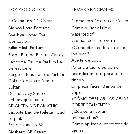
TOP PRODUCTOS
TEMAS PRINCIPALES
it Cosmetics CC Cream
Crema con ácido hialurónico
Bianco Latte Perfume
Cómo quitar el rímel
waterproof
Bye bye Under Eye
Cremas con aloe vera
Concealer
Billie Eilish Perfume
¿Cómo eliminar los callos en
los pies?
Prada Eau de Parfum Candy
Aceite de coco
Lancôme Eau de Parfum La
Potencia tus rulos con el
vie est belle
acondicionador para pelo
Serge Lutens Eau de Parfum
rizado
Collection Noire Ambre
Limpieza facial: Baños de
Sultan
vapor
Dermocracy Suero
¿CÓMO DEPILAR LAS CEJAS
antienvejecimiento
CORRECTAMENTE?
BRIGHTENING BAKUCHIOL
¿Qué es un sérum
Lacoste Eau de toilette Touch
antimanchas?
of pink
Cómo aplicar el corrector de
Sol de Janeiro 62
ojeras
Biotherm BB Cream