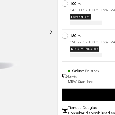
100 ml
243,00 €
 / 
100
ml
Total IV
FAVORITOS
180 ml
198,27 €
 / 
100
ml
Total IV
RECOMENDADO
Online
:
En stock
Envío
MRW Standard
Tiendas Douglas
Consultar disponibilidad en