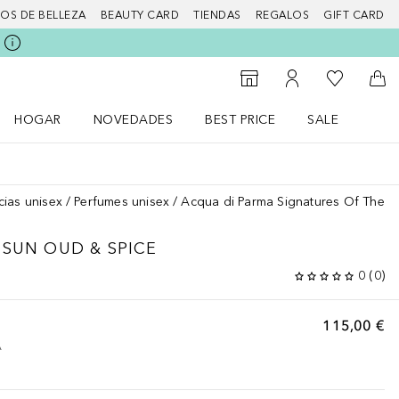
IOS DE BELLEZA
BEAUTY CARD
TIENDAS
REGALOS
GIFT CARD
Mi lista d
Al Storefinder
Mi cuenta
A l
HOGAR
NOVEDADES
BEST PRICE
SALE
Abrir menú Hogar
Abrir menú Novedades
Abrir menú Sal
cias unisex
Perfumes unisex
Acqua di Parma Signatures Of The 
 SUN
OUD & SPICE
0
(
0
)
115,00 €
A