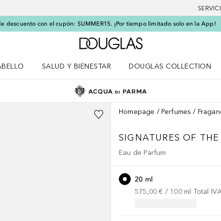
SERVIC
e descuento con el cupón: SUMMER15. ¡Por tiempo limitado solo en la App!
A Douglas Home
ABELLO
SALUD Y BIENESTAR
DOUGLAS COLLECTION
po
rir menú Cabello
Abrir menú Salud y bienestar
Homepage
Perfumes
Fragan
SIGNATURES OF THE
Eau de Parfum
20 ml
575,00 €
 / 
100
ml
Total IV