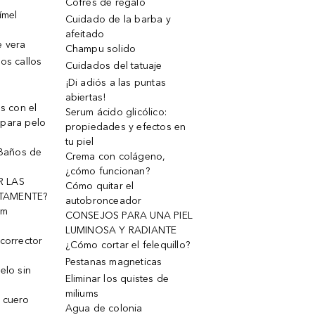
Cofres de regalo
ímel
Cuidado de la barba y
afeitado
e vera
Champu solido
os callos
Cuidados del tatuaje
¡Di adiós a las puntas
abiertas!
os con el
Serum ácido glicólico:
 para pelo
propiedades y efectos en
tu piel
 Baños de
Crema con colágeno,
¿cómo funcionan?
R LAS
Cómo quitar el
TAMENTE?
autobronceador
um
CONSEJOS PARA UNA PIEL
LUMINOSA Y RADIANTE
corrector
¿Cómo cortar el felequillo?
Pestanas magneticas
elo sin
Eliminar los quistes de
miliums
 cuero
Agua de colonia