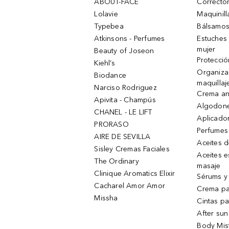
ABOUT-FACE
Corrector
Lolavie
Maquinill
Typebea
Bálsamos
Atkinsons - Perfumes
Estuches
mujer
Beauty of Joseon
Protecció
Kiehl’s
Organiza
Biodance
maquillaj
Narciso Rodriguez
Crema an
Apivita - Champús
Algodone
CHANEL - LE LIFT
Aplicado
PRORASO
Perfumes
AIRE DE SEVILLA
Aceites 
Sisley Cremas Faciales
Aceites e
The Ordinary
masaje
Clinique Aromatics Elixir
Sérums y 
Cacharel Amor Amor
Crema pa
Missha
Cintas pa
After sun
Body Mis