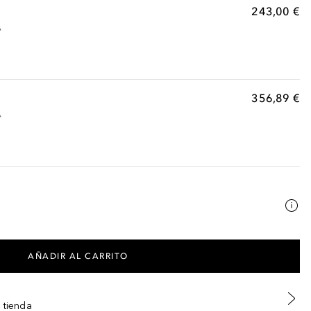
243,00 €
A
356,89 €
A
AÑADIR AL CARRITO
 tienda