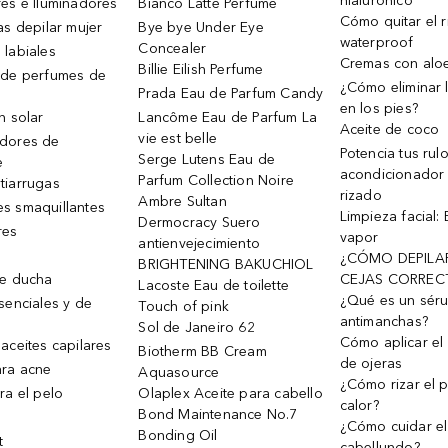
hialurónico
es e Iluminadores
Bianco Latte Perfume
Cómo quitar el r
as depilar mujer
Bye bye Under Eye
waterproof
Concealer
 labiales
Cremas con alo
Billie Eilish Perfume
 de perfumes de
¿Cómo eliminar l
Prada Eau de Parfum Candy
en los pies?
n solar
Lancôme Eau de Parfum La
Aceite de coco
vie est belle
dores de
Potencia tus rul
Serge Lutens Eau de
e
acondicionador
Parfum Collection Noire
tiarrugas
rizado
Ambre Sultan
s smaquillantes
Limpieza facial:
Dermocracy Suero
res
vapor
antienvejecimiento
¿CÓMO DEPILA
BRIGHTENING BAKUCHIOL
de ducha
CEJAS CORREC
Lacoste Eau de toilette
¿Qué es un sér
senciales y de
Touch of pink
antimanchas?
Sol de Janeiro 62
Cómo aplicar el 
aceites capilares
Biotherm BB Cream
de ojeras
ra acne
Aquasource
¿Cómo rizar el p
ra el pelo
Olaplex Aceite para cabello
calor?
Bond Maintenance No.7
¿Cómo cuidar el
Bonding Oil
t
cabellundo?