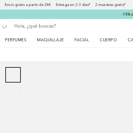
Envío gratis a partir de 24€ Entrega en 2-3 días* 2 muestras gratis*
-15% d
Regresar
Ejecutar búsqueda
PERFUMES
MAQUILLAJE
FACIAL
CUERPO
C
Abrir menú Perfumes
Abrir menú Maquillaje
Abrir menú Facial
Abrir menú Cuer
Ab