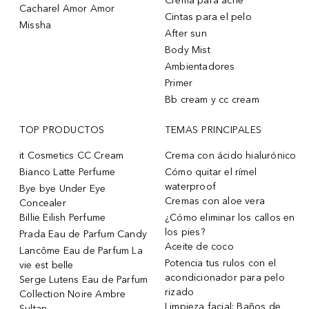
Crema para acne
Cacharel Amor Amor
Cintas para el pelo
Missha
After sun
Body Mist
Ambientadores
Primer
Bb cream y cc cream
TOP PRODUCTOS
TEMAS PRINCIPALES
it Cosmetics CC Cream
Crema con ácido hialurónico
Bianco Latte Perfume
Cómo quitar el rímel
waterproof
Bye bye Under Eye
Cremas con aloe vera
Concealer
Billie Eilish Perfume
¿Cómo eliminar los callos en
los pies?
Prada Eau de Parfum Candy
Aceite de coco
Lancôme Eau de Parfum La
Potencia tus rulos con el
vie est belle
acondicionador para pelo
Serge Lutens Eau de Parfum
rizado
Collection Noire Ambre
Limpieza facial: Baños de
Sultan