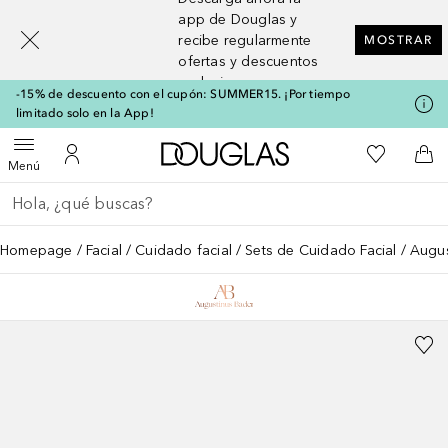
[navigation.slideout.screenreader]
app de Douglas y
recibe regularmente
MOSTRAR
ofertas y descuentos
exclusivos
-15% de descuento con el cupón: SUMMER15. ¡Por tiempo
limitado solo en la App!
A Douglas Home
Mi lista d
Abrir menú
Mi cuenta
A l
Menú
Regresar
Ejecutar búsqueda
Homepage
Facial
Cuidado facial
Sets de Cuidado Facial
Augus