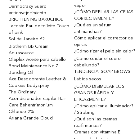
vapor
Dermocracy Suero
¿CÓMO DEPILAR LAS CEJAS
antienvejecimiento
CORRECTAMENTE?
BRIGHTENING BAKUCHIOL
¿Qué es un sérum
Lacoste Eau de toilette Touch
antimanchas?
of pink
Cómo aplicar el corrector de
Sol de Janeiro 62
ojeras
Biotherm BB Cream
¿Cómo rizar el pelo sin calor?
Aquasource
¿Cómo cuidar el cuero
Olaplex Aceite para cabello
cabellundo?
Bond Maintenance No.7
TENDENCIA: SOAP BROWS
Bonding Oil
Axe Desodorante Leather &
Labios secos
Cookies Bodyspray
¿CÓMO DISIMULAR LOS
The Ordinary
GRANOS RÁPIDA Y
Acondicionador capilar Hair
EFICAZMENTE?
Care Behentrimonium
¿Cómo aplicar el iluminador?
Chloride 2%
/ Strobing
Ariana Grande Cloud
¿Qué son las cremas
reafirmantes?
Cremas con vitamina E