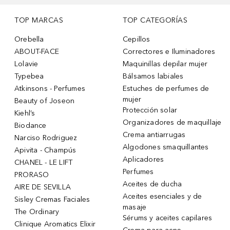
TOP MARCAS
TOP CATEGORÍAS
Orebella
Cepillos
ABOUT-FACE
Correctores e Iluminadores
Lolavie
Maquinillas depilar mujer
Typebea
Bálsamos labiales
Atkinsons - Perfumes
Estuches de perfumes de
mujer
Beauty of Joseon
Protección solar
Kiehl’s
Organizadores de maquillaje
Biodance
Crema antiarrugas
Narciso Rodriguez
Algodones smaquillantes
Apivita - Champús
Aplicadores
CHANEL - LE LIFT
Perfumes
PRORASO
Aceites de ducha
AIRE DE SEVILLA
Aceites esenciales y de
Sisley Cremas Faciales
masaje
The Ordinary
Sérums y aceites capilares
Clinique Aromatics Elixir