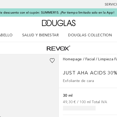
SERVIC
e descuento con el cupón: SUMMER15. ¡Por tiempo limitado solo en la App!
A Douglas Home
ABELLO
SALUD Y BIENESTAR
DOUGLAS COLLECTION
po
rir menú Cabello
Abrir menú Salud y bienestar
Homepage
Facial
Limpieza F
JUST
AHA ACIDS 30
Exfoliante de cara
30 ml
49,30 €
 / 
100
ml
Total IVA