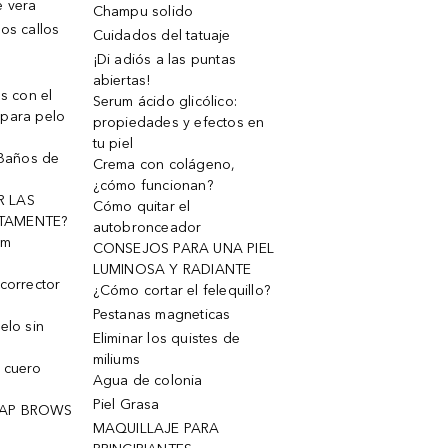
e vera
Champu solido
os callos
Cuidados del tatuaje
¡Di adiós a las puntas
abiertas!
os con el
Serum ácido glicólico:
 para pelo
propiedades y efectos en
tu piel
 Baños de
Crema con colágeno,
¿cómo funcionan?
R LAS
Cómo quitar el
TAMENTE?
autobronceador
um
CONSEJOS PARA UNA PIEL
LUMINOSA Y RADIANTE
corrector
¿Cómo cortar el felequillo?
Pestanas magneticas
elo sin
Eliminar los quistes de
miliums
 cuero
Agua de colonia
Piel Grasa
OAP BROWS
MAQUILLAJE PARA