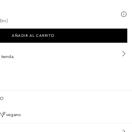
[es]
AÑADIR AL CARRITO
 tienda
TO
vegano