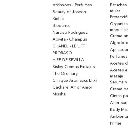
Atkinsons - Perfumes
Estuches
mujer
Beauty of Joseon
Protecció
Kiehl’s
Organiza
Biodance
maquillaj
Narciso Rodriguez
Crema an
Apivita - Champús
Algodone
CHANEL - LE LIFT
Aplicado
PRORASO
Perfumes
AIRE DE SEVILLA
Aceites 
Sisley Cremas Faciales
Aceites e
The Ordinary
masaje
Clinique Aromatics Elixir
Sérums y 
Cacharel Amor Amor
Crema pa
Missha
Cintas pa
After sun
Body Mis
Ambienta
Primer