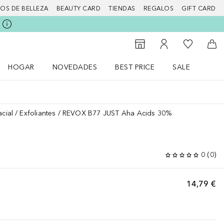
IOS DE BELLEZA
BEAUTY CARD
TIENDAS
REGALOS
GIFT CARD
Mi lista d
Al Storefinder
Mi cuenta
A l
HOGAR
NOVEDADES
BEST PRICE
SALE
Abrir menú Hogar
Abrir menú Novedades
Abrir menú Sal
acial
Exfoliantes
REVOX B77 JUST Aha Acids 30%
%
0
(
0
)
14,79 €