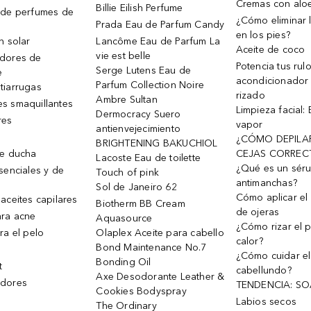
Cremas con alo
Billie Eilish Perfume
 de perfumes de
¿Cómo eliminar l
Prada Eau de Parfum Candy
en los pies?
n solar
Lancôme Eau de Parfum La
Aceite de coco
vie est belle
dores de
Potencia tus rul
Serge Lutens Eau de
e
acondicionador
Parfum Collection Noire
tiarrugas
rizado
Ambre Sultan
s smaquillantes
Limpieza facial:
Dermocracy Suero
res
vapor
antienvejecimiento
¿CÓMO DEPILA
BRIGHTENING BAKUCHIOL
de ducha
CEJAS CORREC
Lacoste Eau de toilette
¿Qué es un sér
senciales y de
Touch of pink
antimanchas?
Sol de Janeiro 62
Cómo aplicar el 
aceites capilares
Biotherm BB Cream
de ojeras
ra acne
Aquasource
¿Cómo rizar el p
ra el pelo
Olaplex Aceite para cabello
calor?
Bond Maintenance No.7
¿Cómo cuidar el
Bonding Oil
t
cabellundo?
Axe Desodorante Leather &
dores
TENDENCIA: S
Cookies Bodyspray
Labios secos
The Ordinary