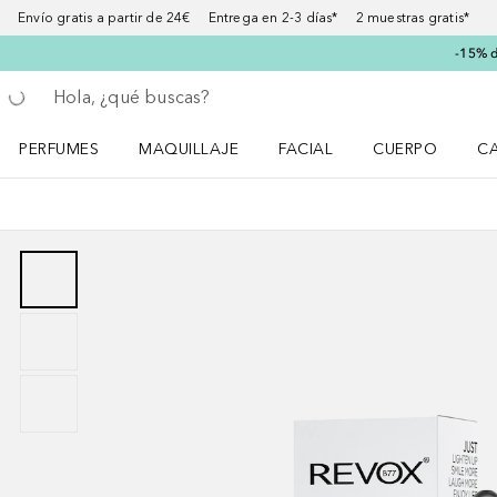
Envío gratis a partir de 24€ Entrega en 2-3 días* 2 muestras gratis*
-15% d
Regresar
Ejecutar búsqueda
PERFUMES
MAQUILLAJE
FACIAL
CUERPO
C
Abrir menú Perfumes
Abrir menú Maquillaje
Abrir menú Facial
Abrir menú Cuer
Ab