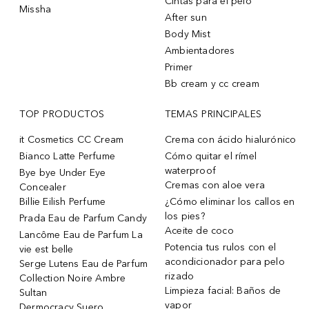
Cintas para el pelo
Missha
After sun
Body Mist
Ambientadores
Primer
Bb cream y cc cream
TOP PRODUCTOS
TEMAS PRINCIPALES
it Cosmetics CC Cream
Crema con ácido hialurónico
Bianco Latte Perfume
Cómo quitar el rímel
waterproof
Bye bye Under Eye
Cremas con aloe vera
Concealer
Billie Eilish Perfume
¿Cómo eliminar los callos en
los pies?
Prada Eau de Parfum Candy
Aceite de coco
Lancôme Eau de Parfum La
Potencia tus rulos con el
vie est belle
acondicionador para pelo
Serge Lutens Eau de Parfum
rizado
Collection Noire Ambre
Limpieza facial: Baños de
Sultan
vapor
Dermocracy Suero