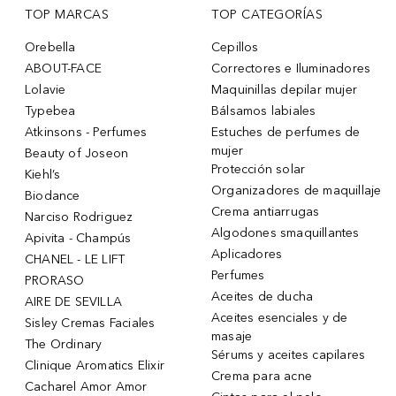
TOP MARCAS
TOP CATEGORÍAS
Orebella
Cepillos
ABOUT-FACE
Correctores e Iluminadores
Lolavie
Maquinillas depilar mujer
Typebea
Bálsamos labiales
Atkinsons - Perfumes
Estuches de perfumes de
mujer
Beauty of Joseon
Protección solar
Kiehl’s
Organizadores de maquillaje
Biodance
Crema antiarrugas
Narciso Rodriguez
Algodones smaquillantes
Apivita - Champús
Aplicadores
CHANEL - LE LIFT
Perfumes
PRORASO
Aceites de ducha
AIRE DE SEVILLA
Aceites esenciales y de
Sisley Cremas Faciales
masaje
The Ordinary
Sérums y aceites capilares
Clinique Aromatics Elixir
Crema para acne
Cacharel Amor Amor