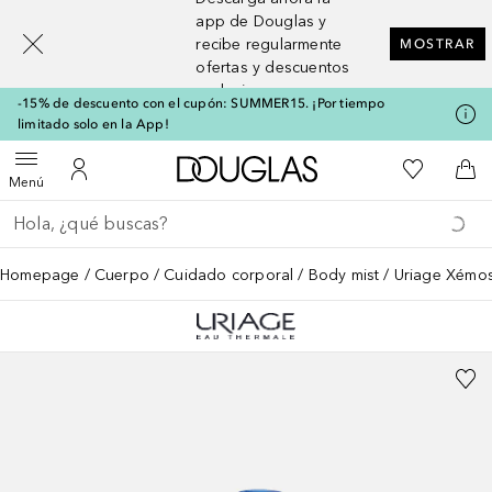
[navigation.slideout.screenreader]
app de Douglas y
recibe regularmente
MOSTRAR
ofertas y descuentos
exclusivos
-15% de descuento con el cupón: SUMMER15. ¡Por tiempo
limitado solo en la App!
A Douglas Home
Mi lista d
Abrir menú
Mi cuenta
A l
Menú
Regresar
Ejecutar búsqueda
Homepage
Cuerpo
Cuidado corporal
Body mist
Uriage Xémos