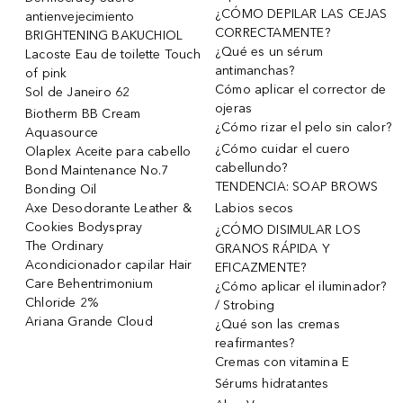
¿CÓMO DEPILAR LAS CEJAS
antienvejecimiento
CORRECTAMENTE?
BRIGHTENING BAKUCHIOL
¿Qué es un sérum
Lacoste Eau de toilette Touch
antimanchas?
of pink
Cómo aplicar el corrector de
Sol de Janeiro 62
ojeras
Biotherm BB Cream
¿Cómo rizar el pelo sin calor?
Aquasource
¿Cómo cuidar el cuero
Olaplex Aceite para cabello
cabellundo?
Bond Maintenance No.7
TENDENCIA: SOAP BROWS
Bonding Oil
Axe Desodorante Leather &
Labios secos
Cookies Bodyspray
¿CÓMO DISIMULAR LOS
The Ordinary
GRANOS RÁPIDA Y
Acondicionador capilar Hair
EFICAZMENTE?
Care Behentrimonium
¿Cómo aplicar el iluminador?
Chloride 2%
/ Strobing
Ariana Grande Cloud
¿Qué son las cremas
reafirmantes?
Cremas con vitamina E
Sérums hidratantes