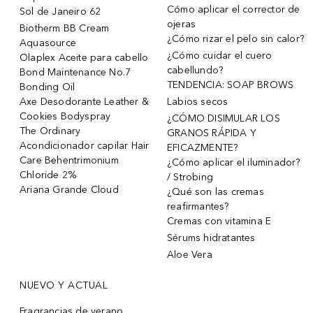
Cómo aplicar el corrector de
Sol de Janeiro 62
ojeras
Biotherm BB Cream
¿Cómo rizar el pelo sin calor?
Aquasource
¿Cómo cuidar el cuero
Olaplex Aceite para cabello
cabellundo?
Bond Maintenance No.7
TENDENCIA: SOAP BROWS
Bonding Oil
Axe Desodorante Leather &
Labios secos
Cookies Bodyspray
¿CÓMO DISIMULAR LOS
The Ordinary
GRANOS RÁPIDA Y
Acondicionador capilar Hair
EFICAZMENTE?
Care Behentrimonium
¿Cómo aplicar el iluminador?
Chloride 2%
/ Strobing
Ariana Grande Cloud
¿Qué son las cremas
reafirmantes?
Cremas con vitamina E
Sérums hidratantes
Aloe Vera
NUEVO Y ACTUAL
Fragrancias de verano