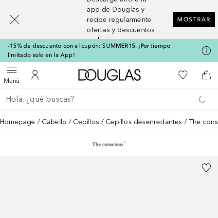
[navigation.slideout.screenreader]
app de Douglas y
recibe regularmente
MOSTRAR
ofertas y descuentos
exclusivos
-15% de descuento con el cupón: SUMMER15. ¡Por tiempo
limitado solo en la App!
A Douglas Home
Mi lista d
Abrir menú
Mi cuenta
A l
Menú
Regresar
Ejecutar búsqueda
Homepage
Cabello
Cepillos
Cepillos desenredantes
The cons