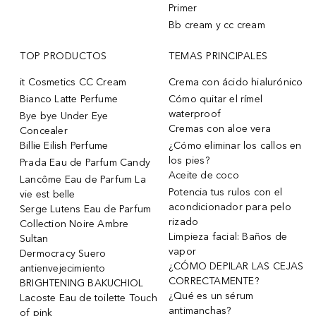
Primer
Bb cream y cc cream
TOP PRODUCTOS
TEMAS PRINCIPALES
it Cosmetics CC Cream
Crema con ácido hialurónico
Bianco Latte Perfume
Cómo quitar el rímel
waterproof
Bye bye Under Eye
Cremas con aloe vera
Concealer
Billie Eilish Perfume
¿Cómo eliminar los callos en
los pies?
Prada Eau de Parfum Candy
Aceite de coco
Lancôme Eau de Parfum La
Potencia tus rulos con el
vie est belle
acondicionador para pelo
Serge Lutens Eau de Parfum
rizado
Collection Noire Ambre
Limpieza facial: Baños de
Sultan
vapor
Dermocracy Suero
¿CÓMO DEPILAR LAS CEJAS
antienvejecimiento
CORRECTAMENTE?
BRIGHTENING BAKUCHIOL
¿Qué es un sérum
Lacoste Eau de toilette Touch
antimanchas?
of pink