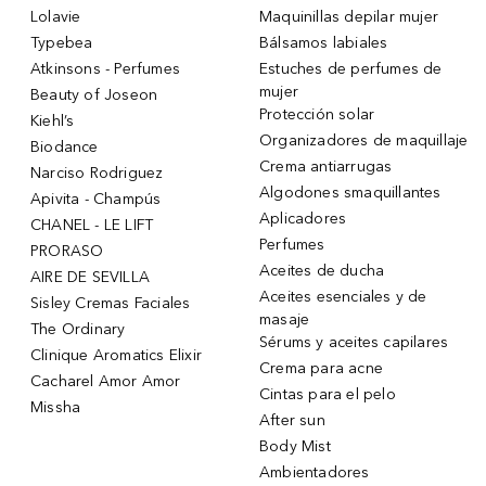
Lolavie
Maquinillas depilar mujer
Typebea
Bálsamos labiales
Atkinsons - Perfumes
Estuches de perfumes de
mujer
Beauty of Joseon
Protección solar
Kiehl’s
Organizadores de maquillaje
Biodance
Crema antiarrugas
Narciso Rodriguez
Algodones smaquillantes
Apivita - Champús
Aplicadores
CHANEL - LE LIFT
Perfumes
PRORASO
Aceites de ducha
AIRE DE SEVILLA
Aceites esenciales y de
Sisley Cremas Faciales
masaje
The Ordinary
Sérums y aceites capilares
Clinique Aromatics Elixir
Crema para acne
Cacharel Amor Amor
Cintas para el pelo
Missha
After sun
Body Mist
Ambientadores