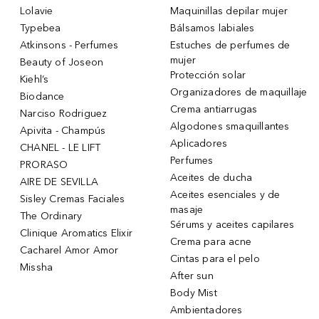
Lolavie
Maquinillas depilar mujer
Typebea
Bálsamos labiales
Atkinsons - Perfumes
Estuches de perfumes de
mujer
Beauty of Joseon
Protección solar
Kiehl’s
Organizadores de maquillaje
Biodance
Crema antiarrugas
Narciso Rodriguez
Algodones smaquillantes
Apivita - Champús
Aplicadores
CHANEL - LE LIFT
Perfumes
PRORASO
Aceites de ducha
AIRE DE SEVILLA
Aceites esenciales y de
Sisley Cremas Faciales
masaje
The Ordinary
Sérums y aceites capilares
Clinique Aromatics Elixir
Crema para acne
Cacharel Amor Amor
Cintas para el pelo
Missha
After sun
Body Mist
Ambientadores