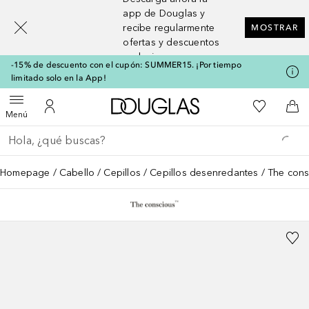
[navigation.slideout.screenreader]
app de Douglas y
recibe regularmente
MOSTRAR
ofertas y descuentos
exclusivos
-15% de descuento con el cupón: SUMMER15. ¡Por tiempo
limitado solo en la App!
A Douglas Home
Mi lista d
Abrir menú
Mi cuenta
A l
Menú
Regresar
Ejecutar búsqueda
Homepage
Cabello
Cepillos
Cepillos desenredantes
The cons