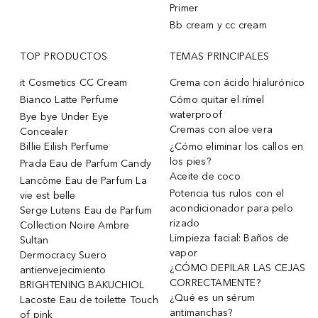
Primer
Bb cream y cc cream
TOP PRODUCTOS
TEMAS PRINCIPALES
it Cosmetics CC Cream
Crema con ácido hialurónico
Bianco Latte Perfume
Cómo quitar el rímel
waterproof
Bye bye Under Eye
Cremas con aloe vera
Concealer
Billie Eilish Perfume
¿Cómo eliminar los callos en
los pies?
Prada Eau de Parfum Candy
Aceite de coco
Lancôme Eau de Parfum La
Potencia tus rulos con el
vie est belle
acondicionador para pelo
Serge Lutens Eau de Parfum
rizado
Collection Noire Ambre
Limpieza facial: Baños de
Sultan
vapor
Dermocracy Suero
¿CÓMO DEPILAR LAS CEJAS
antienvejecimiento
CORRECTAMENTE?
BRIGHTENING BAKUCHIOL
¿Qué es un sérum
Lacoste Eau de toilette Touch
antimanchas?
of pink