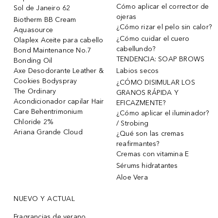
Cómo aplicar el corrector de
Sol de Janeiro 62
ojeras
Biotherm BB Cream
¿Cómo rizar el pelo sin calor?
Aquasource
¿Cómo cuidar el cuero
Olaplex Aceite para cabello
cabellundo?
Bond Maintenance No.7
TENDENCIA: SOAP BROWS
Bonding Oil
Axe Desodorante Leather &
Labios secos
Cookies Bodyspray
¿CÓMO DISIMULAR LOS
The Ordinary
GRANOS RÁPIDA Y
Acondicionador capilar Hair
EFICAZMENTE?
Care Behentrimonium
¿Cómo aplicar el iluminador?
Chloride 2%
/ Strobing
Ariana Grande Cloud
¿Qué son las cremas
reafirmantes?
Cremas con vitamina E
Sérums hidratantes
Aloe Vera
NUEVO Y ACTUAL
Fragrancias de verano