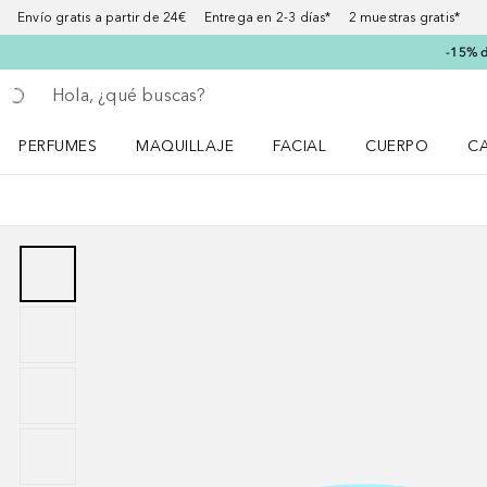
Envío gratis a partir de 24€ Entrega en 2-3 días* 2 muestras gratis*
-15% d
Regresar
Ejecutar búsqueda
PERFUMES
MAQUILLAJE
FACIAL
CUERPO
C
Abrir menú Perfumes
Abrir menú Maquillaje
Abrir menú Facial
Abrir menú Cuer
Ab