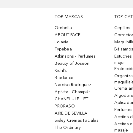
TOP MARCAS
TOP CA
Orebella
Cepillos
ABOUT-FACE
Corrector
Lolavie
Maquinill
Typebea
Bálsamos
Atkinsons - Perfumes
Estuches
mujer
Beauty of Joseon
Protecció
Kiehl’s
Organiza
Biodance
maquillaj
Narciso Rodriguez
Crema an
Apivita - Champús
Algodone
CHANEL - LE LIFT
Aplicado
PRORASO
Perfumes
AIRE DE SEVILLA
Aceites 
Sisley Cremas Faciales
Aceites e
The Ordinary
masaje