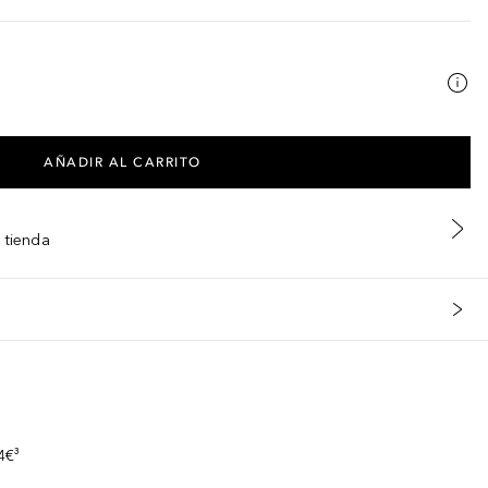
AÑADIR AL CARRITO
 tienda
s
4€³