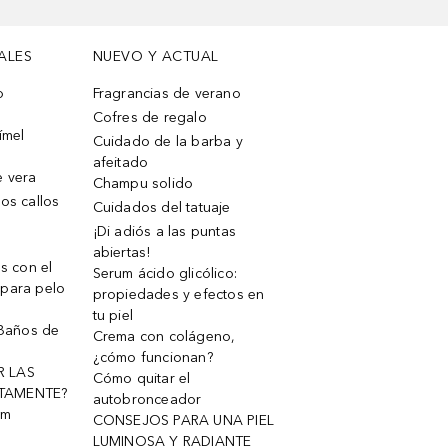
ALES
NUEVO Y ACTUAL
o
Fragrancias de verano
Cofres de regalo
ímel
Cuidado de la barba y
afeitado
e vera
Champu solido
os callos
Cuidados del tatuaje
¡Di adiós a las puntas
abiertas!
os con el
Serum ácido glicólico:
 para pelo
propiedades y efectos en
tu piel
 Baños de
Crema con colágeno,
¿cómo funcionan?
R LAS
Cómo quitar el
TAMENTE?
autobronceador
um
CONSEJOS PARA UNA PIEL
LUMINOSA Y RADIANTE