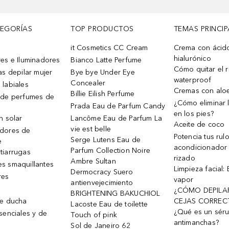
TEGORÍAS
TOP PRODUCTOS
TEMAS PRINCIP
it Cosmetics CC Cream
Crema con ácid
hialurónico
es e Iluminadores
Bianco Latte Perfume
Cómo quitar el r
as depilar mujer
Bye bye Under Eye
waterproof
Concealer
 labiales
Cremas con alo
Billie Eilish Perfume
 de perfumes de
¿Cómo eliminar l
Prada Eau de Parfum Candy
en los pies?
n solar
Lancôme Eau de Parfum La
Aceite de coco
vie est belle
dores de
Potencia tus rul
Serge Lutens Eau de
e
acondicionador
Parfum Collection Noire
tiarrugas
rizado
Ambre Sultan
s smaquillantes
Limpieza facial:
Dermocracy Suero
res
vapor
antienvejecimiento
¿CÓMO DEPILA
BRIGHTENING BAKUCHIOL
de ducha
CEJAS CORREC
Lacoste Eau de toilette
¿Qué es un sér
senciales y de
Touch of pink
antimanchas?
Sol de Janeiro 62