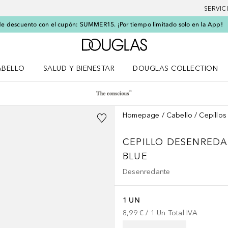
SERVIC
e descuento con el cupón: SUMMER15. ¡Por tiempo limitado solo en la App!
A Douglas Home
ABELLO
SALUD Y BIENESTAR
DOUGLAS COLLECTION
po
rir menú Cabello
Abrir menú Salud y bienestar
Homepage
Cabello
Cepillos
CEPILLO DESENRED
BLUE
Desenredante
1 UN
8,99 €
 / 
1
Un
Total IVA