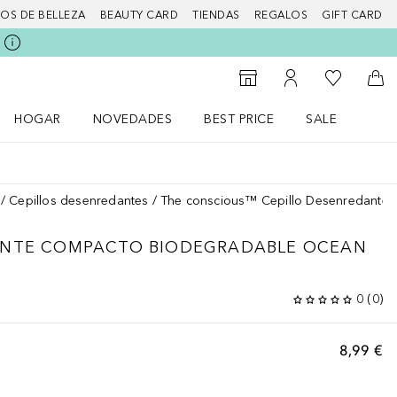
IOS DE BELLEZA
BEAUTY CARD
TIENDAS
REGALOS
GIFT CARD
Mi lista d
Al Storefinder
Mi cuenta
A l
HOGAR
NOVEDADES
BEST PRICE
SALE
Abrir menú Hogar
Abrir menú Novedades
Abrir menú Sal
Cepillos desenredantes
The conscious™ Cepillo Desenredante
ANTE COMPACTO BIODEGRADABLE OCEAN
0
(
0
)
8,99 €