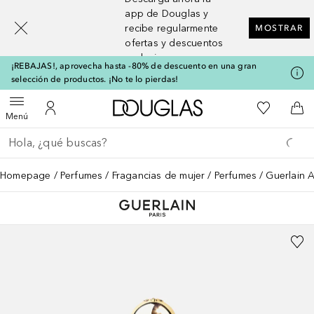
[navigation.slideout.screenreader]
app de Douglas y
recibe regularmente
MOSTRAR
ofertas y descuentos
exclusivos
¡REBAJAS!, aprovecha hasta -80% de descuento en una gran
selección de productos. ¡No te lo pierdas!
A Douglas Home
Mi lista d
Abrir menú
Mi cuenta
A l
Menú
Regresar
Ejecutar búsqueda
Homepage
Perfumes
Fragancias de mujer
Perfumes
Guerlain A