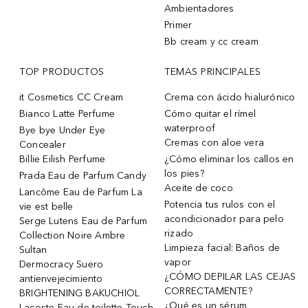
Ambientadores
Primer
Bb cream y cc cream
TOP PRODUCTOS
TEMAS PRINCIPALES
it Cosmetics CC Cream
Crema con ácido hialurónico
Bianco Latte Perfume
Cómo quitar el rímel
waterproof
Bye bye Under Eye
Cremas con aloe vera
Concealer
Billie Eilish Perfume
¿Cómo eliminar los callos en
los pies?
Prada Eau de Parfum Candy
Aceite de coco
Lancôme Eau de Parfum La
Potencia tus rulos con el
vie est belle
acondicionador para pelo
Serge Lutens Eau de Parfum
rizado
Collection Noire Ambre
Limpieza facial: Baños de
Sultan
vapor
Dermocracy Suero
¿CÓMO DEPILAR LAS CEJAS
antienvejecimiento
CORRECTAMENTE?
BRIGHTENING BAKUCHIOL
¿Qué es un sérum
Lacoste Eau de toilette Touch