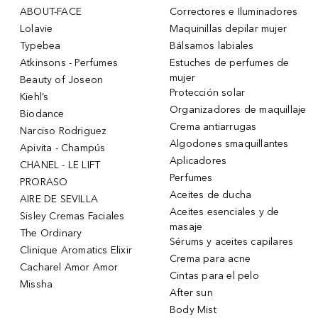
ABOUT-FACE
Correctores e Iluminadores
Lolavie
Maquinillas depilar mujer
Typebea
Bálsamos labiales
Atkinsons - Perfumes
Estuches de perfumes de
mujer
Beauty of Joseon
Protección solar
Kiehl’s
Organizadores de maquillaje
Biodance
Crema antiarrugas
Narciso Rodriguez
Algodones smaquillantes
Apivita - Champús
Aplicadores
CHANEL - LE LIFT
Perfumes
PRORASO
Aceites de ducha
AIRE DE SEVILLA
Aceites esenciales y de
Sisley Cremas Faciales
masaje
The Ordinary
Sérums y aceites capilares
Clinique Aromatics Elixir
Crema para acne
Cacharel Amor Amor
Cintas para el pelo
Missha
After sun
Body Mist