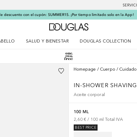
SERVIC
e descuento con el cupón: SUMMER15. ¡Por tiempo limitado solo en la App!
A Douglas Home
ABELLO
SALUD Y BIENESTAR
DOUGLAS COLLECTION
po
rir menú Cabello
Abrir menú Salud y bienestar
Homepage
Cuerpo
Cuidado
IN-SHOWER SHAVING
Aceite corporal
100 ML
2,60 €
 / 
100
ml
Total IVA
BEST PRICE