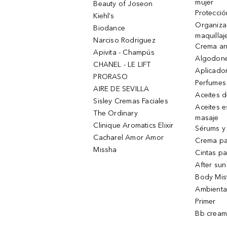
mujer
Beauty of Joseon
Protecció
Kiehl’s
Organiza
Biodance
maquillaj
Narciso Rodriguez
Crema an
Apivita - Champús
Algodone
CHANEL - LE LIFT
Aplicado
PRORASO
Perfumes
AIRE DE SEVILLA
Aceites 
Sisley Cremas Faciales
Aceites e
The Ordinary
masaje
Clinique Aromatics Elixir
Sérums y 
Cacharel Amor Amor
Crema pa
Missha
Cintas pa
After sun
Body Mis
Ambienta
Primer
Bb cream