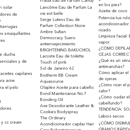
Prada Eau de Parfum Candy
en los pies?
n solar
Lancôme Eau de Parfum La
Aceite de coco
vie est belle
dores de
Potencia tus rul
Serge Lutens Eau de
e
acondicionador
Parfum Collection Noire
tiarrugas
rizado
Ambre Sultan
s smaquillantes
Limpieza facial:
Dermocracy Suero
res
vapor
antienvejecimiento
¿CÓMO DEPILA
BRIGHTENING BAKUCHIOL
de ducha
CEJAS CORREC
Lacoste Eau de toilette
¿Qué es un sér
senciales y de
Touch of pink
antimanchas?
Sol de Janeiro 62
Cómo aplicar el 
aceites capilares
Biotherm BB Cream
de ojeras
ra acne
Aquasource
¿Cómo rizar el p
ra el pelo
Olaplex Aceite para cabello
calor?
Bond Maintenance No.7
¿Cómo cuidar el
Bonding Oil
t
cabellundo?
Axe Desodorante Leather &
dores
TENDENCIA: S
Cookies Bodyspray
Labios secos
The Ordinary
 y cc cream
¿CÓMO DISIMU
Acondicionador capilar Hair
GRANOS RÁPID