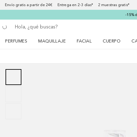
Envío gratis a partir de 24€ Entrega en 2-3 días* 2 muestras gratis*
-15% d
Regresar
Ejecutar búsqueda
PERFUMES
MAQUILLAJE
FACIAL
CUERPO
C
Abrir menú Perfumes
Abrir menú Maquillaje
Abrir menú Facial
Abrir menú Cuer
Ab