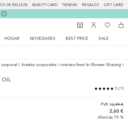
IOS DE BELLEZA
BEAUTY CARD
TIENDAS
REGALOS
GIFT CARD
Mi lista d
Al Storefinder
Mi cuenta
A l
HOGAR
NOVEDADES
BEST PRICE
SALE
Abrir menú Hogar
Abrir menú Novedades
Abrir menú Sal
 corporal
Aceites corporales
one.two.free! In-Shower Shaving Oil
 OIL
5
(
1
)
PVR
12,99 €
2,60 €
Ahorras 79 %