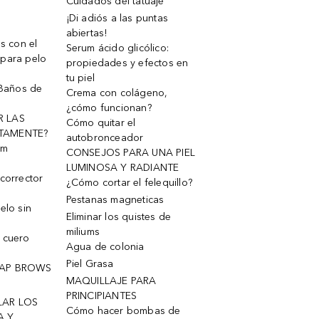
Cuidados del tatuaje
¡Di adiós a las puntas
abiertas!
os con el
Serum ácido glicólico:
 para pelo
propiedades y efectos en
tu piel
 Baños de
Crema con colágeno,
¿cómo funcionan?
R LAS
Cómo quitar el
TAMENTE?
autobronceador
um
CONSEJOS PARA UNA PIEL
LUMINOSA Y RADIANTE
corrector
¿Cómo cortar el felequillo?
Pestanas magneticas
elo sin
Eliminar los quistes de
miliums
 cuero
Agua de colonia
Piel Grasa
OAP BROWS
MAQUILLAJE PARA
PRINCIPIANTES
LAR LOS
Cómo hacer bombas de
A Y