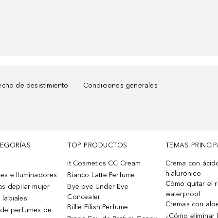
cho de desistimiento
Condiciones generales
TEGORÍAS
TOP PRODUCTOS
TEMAS PRINCIP
it Cosmetics CC Cream
Crema con ácid
hialurónico
es e Iluminadores
Bianco Latte Perfume
Cómo quitar el r
as depilar mujer
Bye bye Under Eye
waterproof
Concealer
 labiales
Cremas con alo
Billie Eilish Perfume
 de perfumes de
¿Cómo eliminar l