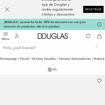
[navigation.slideout.screenreader]
app de Douglas y
recibe regularmente
MOSTRAR
ofertas y descuentos
exclusivos
¡REBAJAS!, aprovecha hasta -80% de descuento en una gran
selección de productos. ¡No te lo pierdas!
A Douglas Home
Mi lista d
Abrir menú
Mi cuenta
A l
Menú
Regresar
Ejecutar búsqueda
Homepage
Facial
Sérums faciales
Sérums iluminadores
Natura 