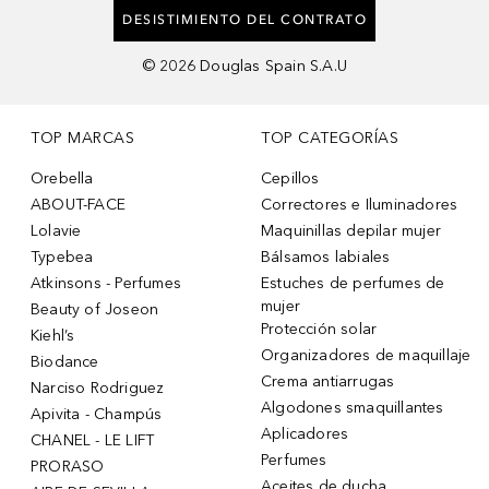
DESISTIMIENTO DEL CONTRATO
©
2026
Douglas Spain S.A.U
TOP MARCAS
TOP CATEGORÍAS
Orebella
Cepillos
ABOUT-FACE
Correctores e Iluminadores
Lolavie
Maquinillas depilar mujer
Typebea
Bálsamos labiales
Atkinsons - Perfumes
Estuches de perfumes de
mujer
Beauty of Joseon
Protección solar
Kiehl’s
Organizadores de maquillaje
Biodance
Crema antiarrugas
Narciso Rodriguez
Algodones smaquillantes
Apivita - Champús
Aplicadores
CHANEL - LE LIFT
Perfumes
PRORASO
Aceites de ducha