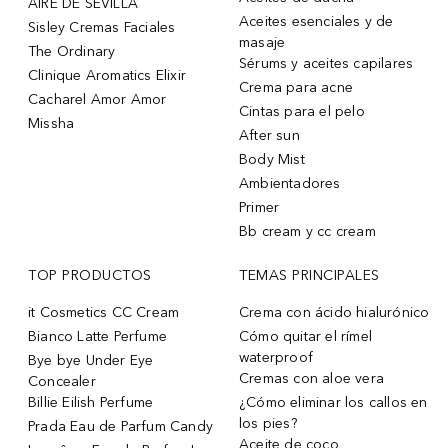
AIRE DE SEVILLA
Aceites esenciales y de
Sisley Cremas Faciales
masaje
The Ordinary
Sérums y aceites capilares
Clinique Aromatics Elixir
Crema para acne
Cacharel Amor Amor
Cintas para el pelo
Missha
After sun
Body Mist
Ambientadores
Primer
Bb cream y cc cream
TOP PRODUCTOS
TEMAS PRINCIPALES
it Cosmetics CC Cream
Crema con ácido hialurónico
Bianco Latte Perfume
Cómo quitar el rímel
waterproof
Bye bye Under Eye
Cremas con aloe vera
Concealer
Billie Eilish Perfume
¿Cómo eliminar los callos en
los pies?
Prada Eau de Parfum Candy
Aceite de coco