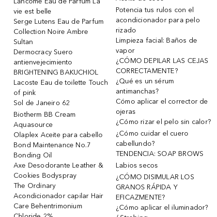
Lancôme Eau de Parfum La
Potencia tus rulos con el
vie est belle
acondicionador para pelo
Serge Lutens Eau de Parfum
rizado
Collection Noire Ambre
Limpieza facial: Baños de
Sultan
vapor
Dermocracy Suero
¿CÓMO DEPILAR LAS CEJAS
antienvejecimiento
CORRECTAMENTE?
BRIGHTENING BAKUCHIOL
¿Qué es un sérum
Lacoste Eau de toilette Touch
antimanchas?
of pink
Cómo aplicar el corrector de
Sol de Janeiro 62
ojeras
Biotherm BB Cream
¿Cómo rizar el pelo sin calor?
Aquasource
¿Cómo cuidar el cuero
Olaplex Aceite para cabello
cabellundo?
Bond Maintenance No.7
TENDENCIA: SOAP BROWS
Bonding Oil
Axe Desodorante Leather &
Labios secos
Cookies Bodyspray
¿CÓMO DISIMULAR LOS
The Ordinary
GRANOS RÁPIDA Y
Acondicionador capilar Hair
EFICAZMENTE?
Care Behentrimonium
¿Cómo aplicar el iluminador?
Chloride 2%