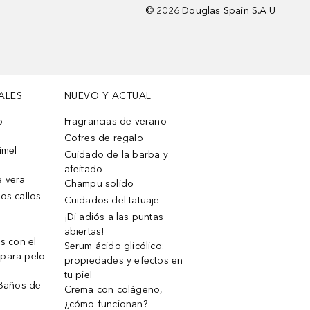
©
2026
Douglas Spain S.A.U
ALES
NUEVO Y ACTUAL
o
Fragrancias de verano
Cofres de regalo
ímel
Cuidado de la barba y
afeitado
e vera
Champu solido
os callos
Cuidados del tatuaje
¡Di adiós a las puntas
abiertas!
os con el
Serum ácido glicólico:
 para pelo
propiedades y efectos en
tu piel
 Baños de
Crema con colágeno,
¿cómo funcionan?