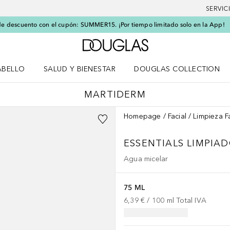
SERVIC
e descuento con el cupón: SUMMER15. ¡Por tiempo limitado solo en la App!
A Douglas Home
ABELLO
SALUD Y BIENESTAR
DOUGLAS COLLECTION
po
rir menú Cabello
Abrir menú Salud y bienestar
MARTIDERM
Homepage
Facial
Limpieza F
ESSENTIALS LIMPIA
Agua micelar
75 ML
6,39 €
 / 
100
ml
Total IVA