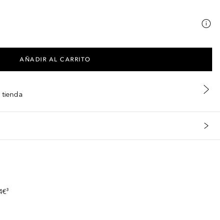
AÑADIR AL CARRITO
 tienda
s
4€³