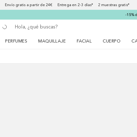
Envío gratis a partir de 24€ Entrega en 2-3 días* 2 muestras gratis*
-15% d
Regresar
Ejecutar búsqueda
PERFUMES
MAQUILLAJE
FACIAL
CUERPO
C
Abrir menú Perfumes
Abrir menú Maquillaje
Abrir menú Facial
Abrir menú Cuer
Ab