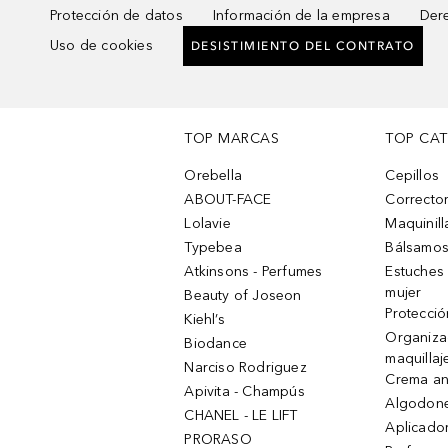
Protección de datos
Información de la empresa
Dere
Uso de cookies
DESISTIMIENTO DEL CONTRATO
TOP MARCAS
TOP CA
Orebella
Cepillos
ABOUT-FACE
Corrector
Lolavie
Maquinill
Typebea
Bálsamos
Atkinsons - Perfumes
Estuches
mujer
Beauty of Joseon
Protecció
Kiehl’s
Organiza
Biodance
maquillaj
Narciso Rodriguez
Crema an
Apivita - Champús
Algodone
CHANEL - LE LIFT
Aplicado
PRORASO