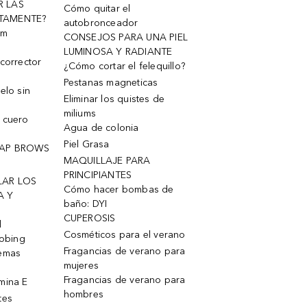
R LAS
Cómo quitar el
TAMENTE?
autobronceador
um
CONSEJOS PARA UNA PIEL
LUMINOSA Y RADIANTE
corrector
¿Cómo cortar el felequillo?
Pestanas magneticas
elo sin
Eliminar los quistes de
miliums
 cuero
Agua de colonia
Piel Grasa
OAP BROWS
MAQUILLAJE PARA
PRINCIPIANTES
LAR LOS
Cómo hacer bombas de
A Y
baño: DYI
CUPEROSIS
l
Cosméticos para el verano
robing
Fragancias de verano para
remas
mujeres
Fragancias de verano para
mina E
hombres
tes