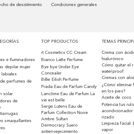
cho de desistimiento
Condiciones generales
TEGORÍAS
TOP PRODUCTOS
TEMAS PRINCIP
it Cosmetics CC Cream
Crema con ácid
hialurónico
es e Iluminadores
Bianco Latte Perfume
Cómo quitar el r
as depilar mujer
Bye bye Under Eye
waterproof
Concealer
 labiales
Cremas con alo
Billie Eilish Perfume
 de perfumes de
¿Cómo eliminar l
Prada Eau de Parfum Candy
en los pies?
n solar
Lancôme Eau de Parfum La
Aceite de coco
vie est belle
dores de
Potencia tus rul
Serge Lutens Eau de
e
acondicionador
Parfum Collection Noire
tiarrugas
rizado
Ambre Sultan
s smaquillantes
Limpieza facial:
Dermocracy Suero
res
vapor
antienvejecimiento