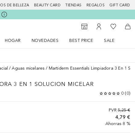
IOS DE BELLEZA
BEAUTY CARD
TIENDAS
REGALOS
GIFT CARD
Mi lista d
Al Storefinder
Mi cuenta
A l
HOGAR
NOVEDADES
BEST PRICE
SALE
Abrir menú Hogar
Abrir menú Novedades
Abrir menú Sal
acial
Aguas micelares
Martiderm Essentials Limpiadora 3 En 1 Sol
DORA 3 EN 1 SOLUCION MICELAR
0
(
0
)
PVR
5,25 €
4,79 €
Ahorras 8 %