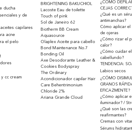
¿CÓMO DEPILA
BRIGHTENING BAKUCHIOL
de ducha
CEJAS CORREC
Lacoste Eau de toilette
¿Qué es un sér
senciales y de
Touch of pink
antimanchas?
Sol de Janeiro 62
Cómo aplicar el 
aceites capilares
Biotherm BB Cream
de ojeras
ra acne
Aquasource
¿Cómo rizar el p
ra el pelo
Olaplex Aceite para cabello
calor?
Bond Maintenance No.7
¿Cómo cuidar el
Bonding Oil
t
cabellundo?
Axe Desodorante Leather &
dores
TENDENCIA: S
Cookies Bodyspray
Labios secos
The Ordinary
 y cc cream
¿CÓMO DISIMU
Acondicionador capilar Hair
GRANOS RÁPID
Care Behentrimonium
EFICAZMENTE?
Chloride 2%
¿Cómo aplicar e
Ariana Grande Cloud
iluminador? / St
¿Qué son las c
reafirmantes?
Cremas con vita
Sérums hidratan