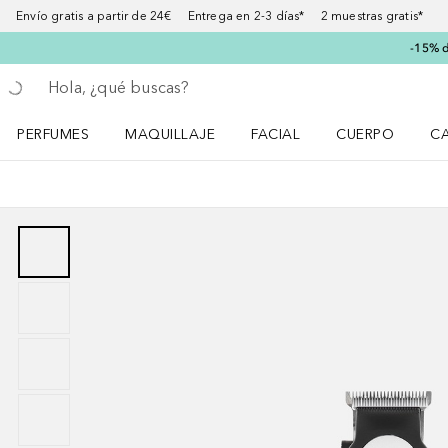
Envío gratis a partir de 24€ Entrega en 2-3 días* 2 muestras gratis*
-15% d
Regresar
Ejecutar búsqueda
PERFUMES
MAQUILLAJE
FACIAL
CUERPO
C
Abrir menú Perfumes
Abrir menú Maquillaje
Abrir menú Facial
Abrir menú Cuer
Ab