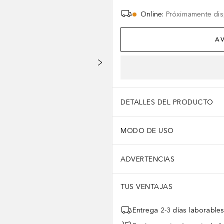
Online
:
Próximamente dis
AV
n contacto con agua u otros líquidos.• Si está dañado el cable de 
DETALLES DEL PRODUCTO
MODO DE USO
ADVERTENCIAS
TUS VENTAJAS
Entrega 2-3 días laborable