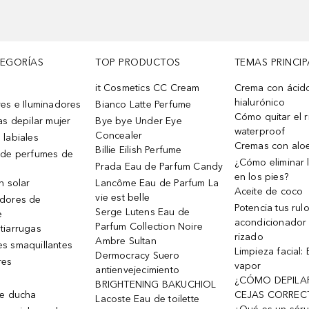
TEGORÍAS
TOP PRODUCTOS
TEMAS PRINCIP
it Cosmetics CC Cream
Crema con ácid
hialurónico
es e Iluminadores
Bianco Latte Perfume
Cómo quitar el r
as depilar mujer
Bye bye Under Eye
waterproof
Concealer
 labiales
Cremas con alo
Billie Eilish Perfume
 de perfumes de
¿Cómo eliminar l
Prada Eau de Parfum Candy
en los pies?
n solar
Lancôme Eau de Parfum La
Aceite de coco
vie est belle
dores de
Potencia tus rul
Serge Lutens Eau de
e
acondicionador
Parfum Collection Noire
tiarrugas
rizado
Ambre Sultan
s smaquillantes
Limpieza facial:
Dermocracy Suero
res
vapor
antienvejecimiento
¿CÓMO DEPILA
BRIGHTENING BAKUCHIOL
de ducha
CEJAS CORREC
Lacoste Eau de toilette