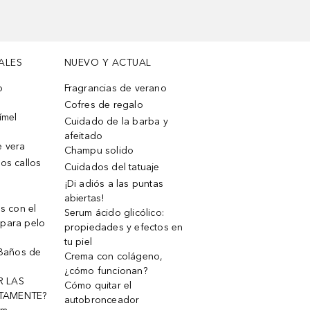
ALES
NUEVO Y ACTUAL
o
Fragrancias de verano
Cofres de regalo
ímel
Cuidado de la barba y
afeitado
e vera
Champu solido
os callos
Cuidados del tatuaje
¡Di adiós a las puntas
abiertas!
os con el
Serum ácido glicólico:
 para pelo
propiedades y efectos en
tu piel
 Baños de
Crema con colágeno,
¿cómo funcionan?
R LAS
Cómo quitar el
TAMENTE?
autobronceador