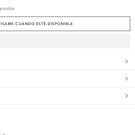
ponible
ÍSAME CUANDO ESTÉ DISPONIBLE
alimentación, debe ser reemplazado por el fabricante, el agente de
s