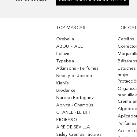
TOP MARCAS
TOP CA
Orebella
Cepillos
ABOUT-FACE
Corrector
Lolavie
Maquinill
Typebea
Bálsamos
Atkinsons - Perfumes
Estuches
mujer
Beauty of Joseon
Protecció
Kiehl’s
Organiza
Biodance
maquillaj
Narciso Rodriguez
Crema an
Apivita - Champús
Algodone
CHANEL - LE LIFT
Aplicado
PRORASO
Perfumes
AIRE DE SEVILLA
Aceites 
Sisley Cremas Faciales