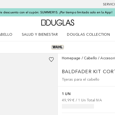
SERVIC
e descuento con el cupón: SUMMER15. ¡Por tiempo limitado solo en la App!
A Douglas Home
ABELLO
SALUD Y BIENESTAR
DOUGLAS COLLECTION
po
rir menú Cabello
Abrir menú Salud y bienestar
Homepage
Cabello
Accesor
BALDFADER KIT CORT
Tijeras para el cabello
1 UN
49,99 €
 / 
1
Un
Total IVA