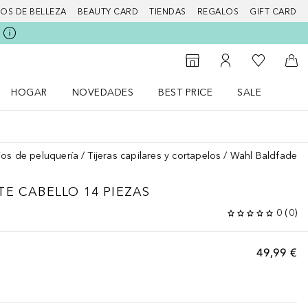
IOS DE BELLEZA
BEAUTY CARD
TIENDAS
REGALOS
GIFT CARD
Mi lista d
Al Storefinder
Mi cuenta
A l
HOGAR
NOVEDADES
BEST PRICE
SALE
Abrir menú Hogar
Abrir menú Novedades
Abrir menú Sal
ios de peluquería
Tijeras capilares y cortapelos
Wahl Baldfader K
E CABELLO 14 PIEZAS
0
(
0
)
49,99 €