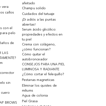
afeitado
e vera
Champu solido
os callos
Cuidados del tatuaje
¡Di adiós a las puntas
abiertas!
os con el
Serum ácido glicólico:
 para pelo
propiedades y efectos en
tu piel
 Baños de
Crema con colágeno,
¿cómo funcionan?
R LAS
Cómo quitar el
TAMENTE?
autobronceador
um
CONSEJOS PARA UNA PIEL
LUMINOSA Y RADIANTE
corrector
¿Cómo cortar el felequillo?
Pestanas magneticas
elo sin
Eliminar los quistes de
miliums
 cuero
Agua de colonia
Piel Grasa
OAP BROWS