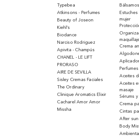
Typebea
Bálsamos
Atkinsons - Perfumes
Estuches
mujer
Beauty of Joseon
Protecció
Kiehl’s
Organiza
Biodance
maquillaj
Narciso Rodriguez
Crema an
Apivita - Champús
Algodone
CHANEL - LE LIFT
Aplicado
PRORASO
Perfumes
AIRE DE SEVILLA
Aceites 
Sisley Cremas Faciales
Aceites e
The Ordinary
masaje
Clinique Aromatics Elixir
Sérums y 
Cacharel Amor Amor
Crema pa
Missha
Cintas pa
After sun
Body Mis
Ambienta