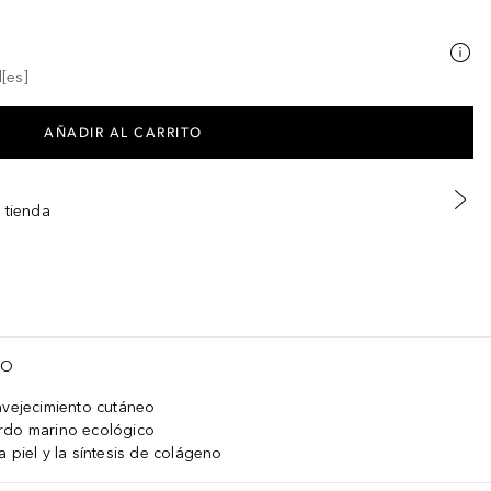
[es]
AÑADIR AL CARRITO
 tienda
TO
nvejecimiento cutáneo
rdo marino ecológico
 piel y la síntesis de colágeno