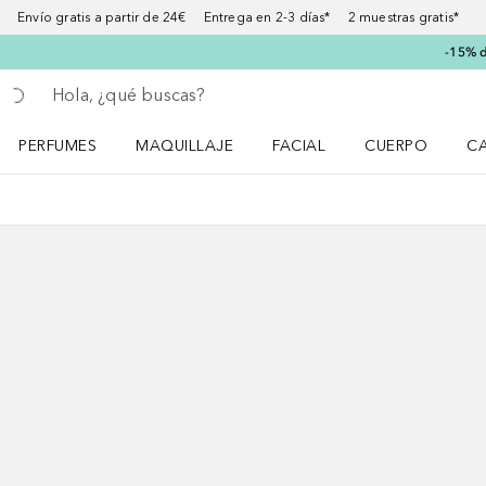
Envío gratis a partir de 24€ Entrega en 2-3 días* 2 muestras gratis*
-15% d
Regresar
Ejecutar búsqueda
PERFUMES
MAQUILLAJE
FACIAL
CUERPO
C
Abrir menú Perfumes
Abrir menú Maquillaje
Abrir menú Facial
Abrir menú Cuer
Ab