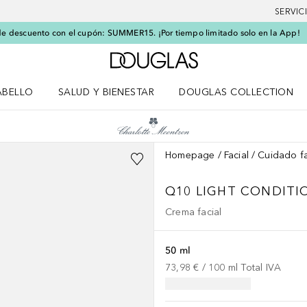
SERVIC
e descuento con el cupón: SUMMER15. ¡Por tiempo limitado solo en la App!
A Douglas Home
ABELLO
SALUD Y BIENESTAR
DOUGLAS COLLECTION
po
rir menú Cabello
Abrir menú Salud y bienestar
Homepage
Facial
Cuidado fa
Q10 LIGHT CONDITI
Crema facial
50 ml
73,98 €
 / 
100
ml
Total IVA