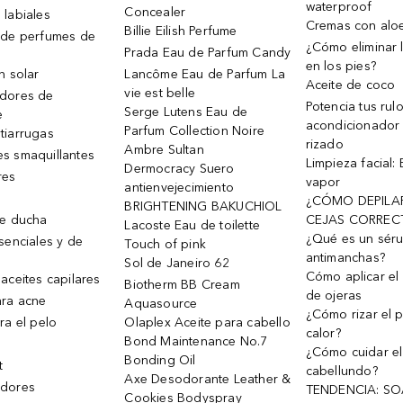
waterproof
Concealer
 labiales
Cremas con alo
Billie Eilish Perfume
 de perfumes de
¿Cómo eliminar l
Prada Eau de Parfum Candy
en los pies?
n solar
Lancôme Eau de Parfum La
Aceite de coco
vie est belle
dores de
Potencia tus rul
Serge Lutens Eau de
e
acondicionador
Parfum Collection Noire
tiarrugas
rizado
Ambre Sultan
s smaquillantes
Limpieza facial:
Dermocracy Suero
res
vapor
antienvejecimiento
¿CÓMO DEPILA
BRIGHTENING BAKUCHIOL
de ducha
CEJAS CORREC
Lacoste Eau de toilette
¿Qué es un sér
senciales y de
Touch of pink
antimanchas?
Sol de Janeiro 62
Cómo aplicar el 
aceites capilares
Biotherm BB Cream
de ojeras
ra acne
Aquasource
¿Cómo rizar el p
ra el pelo
Olaplex Aceite para cabello
calor?
Bond Maintenance No.7
¿Cómo cuidar el
Bonding Oil
t
cabellundo?
Axe Desodorante Leather &
dores
TENDENCIA: S
Cookies Bodyspray