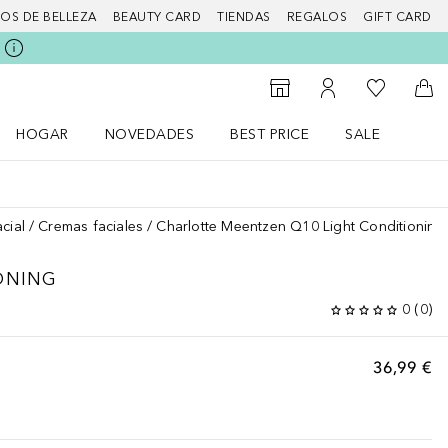
IOS DE BELLEZA
BEAUTY CARD
TIENDAS
REGALOS
GIFT CARD
Mi lista d
Al Storefinder
Mi cuenta
A l
HOGAR
NOVEDADES
BEST PRICE
SALE
Abrir menú Hogar
Abrir menú Novedades
Abrir menú Sal
cial
Cremas faciales
Charlotte Meentzen Q10 Light Conditioning
ONING
0
(
0
)
36,99 €