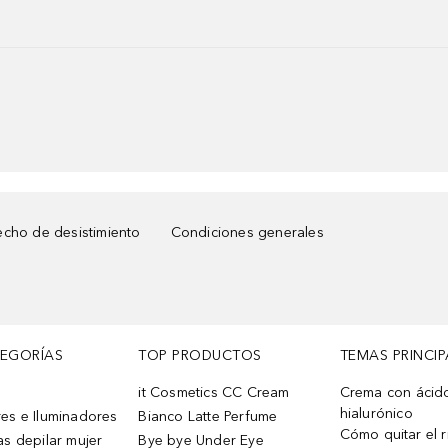
cho de desistimiento
Condiciones generales
TEGORÍAS
TOP PRODUCTOS
TEMAS PRINCIP
it Cosmetics CC Cream
Crema con ácid
hialurónico
es e Iluminadores
Bianco Latte Perfume
Cómo quitar el r
as depilar mujer
Bye bye Under Eye