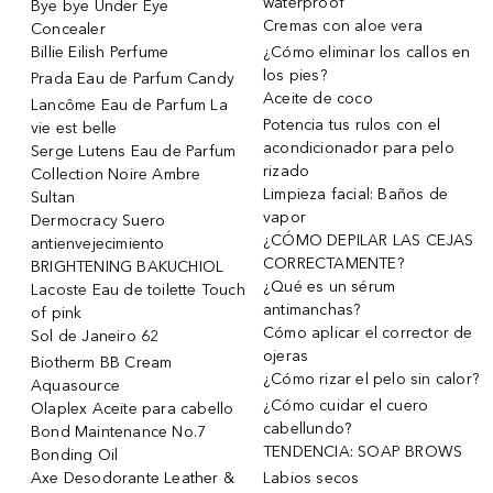
waterproof
Bye bye Under Eye
Cremas con aloe vera
Concealer
Billie Eilish Perfume
¿Cómo eliminar los callos en
los pies?
Prada Eau de Parfum Candy
Aceite de coco
Lancôme Eau de Parfum La
Potencia tus rulos con el
vie est belle
acondicionador para pelo
Serge Lutens Eau de Parfum
rizado
Collection Noire Ambre
Limpieza facial: Baños de
Sultan
vapor
Dermocracy Suero
¿CÓMO DEPILAR LAS CEJAS
antienvejecimiento
CORRECTAMENTE?
BRIGHTENING BAKUCHIOL
¿Qué es un sérum
Lacoste Eau de toilette Touch
antimanchas?
of pink
Cómo aplicar el corrector de
Sol de Janeiro 62
ojeras
Biotherm BB Cream
¿Cómo rizar el pelo sin calor?
Aquasource
¿Cómo cuidar el cuero
Olaplex Aceite para cabello
cabellundo?
Bond Maintenance No.7
TENDENCIA: SOAP BROWS
Bonding Oil
Axe Desodorante Leather &
Labios secos