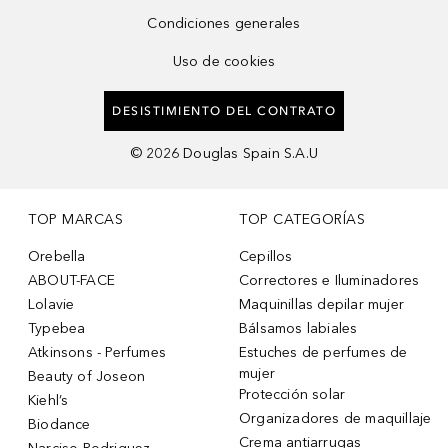
Condiciones generales
Uso de cookies
DESISTIMIENTO DEL CONTRATO
©
2026
Douglas Spain S.A.U
TOP MARCAS
TOP CATEGORÍAS
Orebella
Cepillos
ABOUT-FACE
Correctores e Iluminadores
Lolavie
Maquinillas depilar mujer
Typebea
Bálsamos labiales
Atkinsons - Perfumes
Estuches de perfumes de
mujer
Beauty of Joseon
Protección solar
Kiehl’s
Organizadores de maquillaje
Biodance
Crema antiarrugas