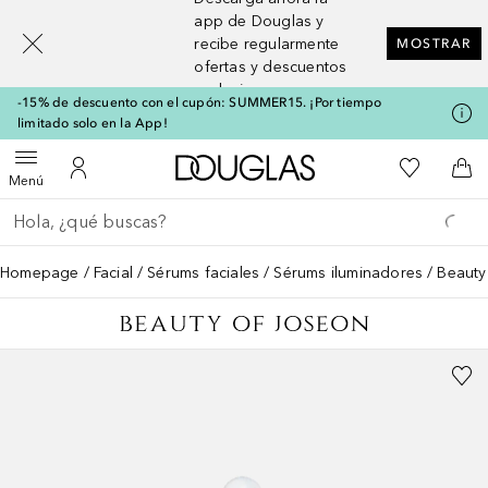
[navigation.slideout.screenreader]
app de Douglas y
recibe regularmente
MOSTRAR
ofertas y descuentos
exclusivos
-15% de descuento con el cupón: SUMMER15. ¡Por tiempo
limitado solo en la App!
A Douglas Home
Mi lista d
Abrir menú
Mi cuenta
A l
Menú
Regresar
Ejecutar búsqueda
Homepage
Facial
Sérums faciales
Sérums iluminadores
Beauty