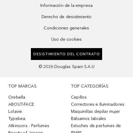
Información de la empresa
Derecho de desistimiento
Condiciones generales
Uso de cookies
DESISTIMIENTO DEL CONTRATO
©
2026
Douglas Spain S.A.U
TOP MARCAS
TOP CATEGORÍAS
Orebella
Cepillos
ABOUT-FACE
Correctores e Iluminadores
Lolavie
Maquinillas depilar mujer
Typebea
Bálsamos labiales
Atkinsons - Perfumes
Estuches de perfumes de
mujer
Beauty of Joseon