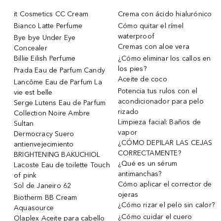
it Cosmetics CC Cream
Crema con ácido hialurónico
Bianco Latte Perfume
Cómo quitar el rímel
waterproof
Bye bye Under Eye
Cremas con aloe vera
Concealer
Billie Eilish Perfume
¿Cómo eliminar los callos en
los pies?
Prada Eau de Parfum Candy
Aceite de coco
Lancôme Eau de Parfum La
Potencia tus rulos con el
vie est belle
acondicionador para pelo
Serge Lutens Eau de Parfum
rizado
Collection Noire Ambre
Limpieza facial: Baños de
Sultan
vapor
Dermocracy Suero
¿CÓMO DEPILAR LAS CEJAS
antienvejecimiento
CORRECTAMENTE?
BRIGHTENING BAKUCHIOL
¿Qué es un sérum
Lacoste Eau de toilette Touch
antimanchas?
of pink
Cómo aplicar el corrector de
Sol de Janeiro 62
ojeras
Biotherm BB Cream
¿Cómo rizar el pelo sin calor?
Aquasource
¿Cómo cuidar el cuero
Olaplex Aceite para cabello