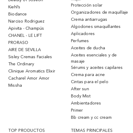
Protección solar
Kiehl’s
Organizadores de maquillaje
Biodance
Crema antiarrugas
Narciso Rodriguez
Algodones smaquillantes
Apivita - Champús
Aplicadores
CHANEL - LE LIFT
Perfumes
PRORASO
Aceites de ducha
AIRE DE SEVILLA
Aceites esenciales y de
Sisley Cremas Faciales
masaje
The Ordinary
Sérums y aceites capilares
Clinique Aromatics Elixir
Crema para acne
Cacharel Amor Amor
Cintas para el pelo
Missha
After sun
Body Mist
Ambientadores
Primer
Bb cream y cc cream
TOP PRODUCTOS
TEMAS PRINCIPALES