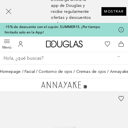
[navigation.slideout.screenreader]
app de Douglas y
recibe regularmente
MOSTRAR
ofertas y descuentos
exclusivos
-15% de descuento con el cupón: SUMMER15. ¡Por tiempo
limitado solo en la App!
A Douglas Home
Mi lista d
Abrir menú
Mi cuenta
A l
Menú
Regresar
Ejecutar búsqueda
Homepage
Facial
Contorno de ojos
Cremas de ojos
Annayake