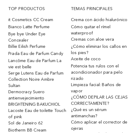
TOP PRODUCTOS
TEMAS PRINCIPALES
it Cosmetics CC Cream
Crema con ácido hialurónico
Bianco Latte Perfume
Cómo quitar el rímel
waterproof
Bye bye Under Eye
Cremas con aloe vera
Concealer
Billie Eilish Perfume
¿Cómo eliminar los callos en
los pies?
Prada Eau de Parfum Candy
Aceite de coco
Lancôme Eau de Parfum La
Potencia tus rulos con el
vie est belle
acondicionador para pelo
Serge Lutens Eau de Parfum
rizado
Collection Noire Ambre
Limpieza facial: Baños de
Sultan
vapor
Dermocracy Suero
¿CÓMO DEPILAR LAS CEJAS
antienvejecimiento
CORRECTAMENTE?
BRIGHTENING BAKUCHIOL
¿Qué es un sérum
Lacoste Eau de toilette Touch
antimanchas?
of pink
Cómo aplicar el corrector de
Sol de Janeiro 62
ojeras
Biotherm BB Cream