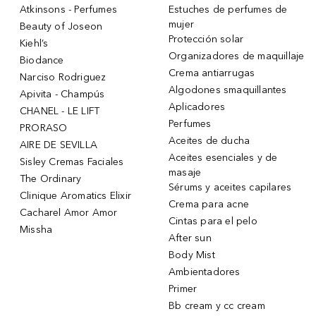
Atkinsons - Perfumes
Estuches de perfumes de
mujer
Beauty of Joseon
Protección solar
Kiehl’s
Organizadores de maquillaje
Biodance
Crema antiarrugas
Narciso Rodriguez
Algodones smaquillantes
Apivita - Champús
Aplicadores
CHANEL - LE LIFT
Perfumes
PRORASO
Aceites de ducha
AIRE DE SEVILLA
Aceites esenciales y de
Sisley Cremas Faciales
masaje
The Ordinary
Sérums y aceites capilares
Clinique Aromatics Elixir
Crema para acne
Cacharel Amor Amor
Cintas para el pelo
Missha
After sun
Body Mist
Ambientadores
Primer
Bb cream y cc cream