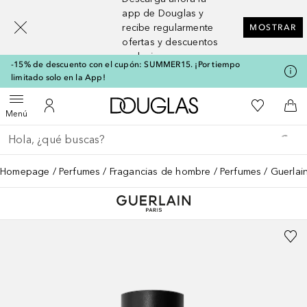
[navigation.slideout.screenreader]
app de Douglas y
recibe regularmente
MOSTRAR
ofertas y descuentos
exclusivos
-15% de descuento con el cupón: SUMMER15. ¡Por tiempo
limitado solo en la App!
A Douglas Home
Mi lista d
Abrir menú
Mi cuenta
A l
Menú
Regresar
Ejecutar búsqueda
Homepage
Perfumes
Fragancias de hombre
Perfumes
Guerlai