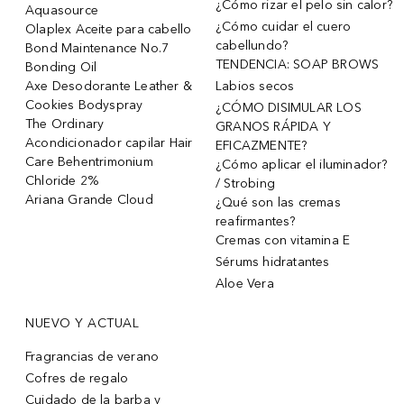
¿Cómo rizar el pelo sin calor?
Aquasource
¿Cómo cuidar el cuero
Olaplex Aceite para cabello
cabellundo?
Bond Maintenance No.7
TENDENCIA: SOAP BROWS
Bonding Oil
Axe Desodorante Leather &
Labios secos
Cookies Bodyspray
¿CÓMO DISIMULAR LOS
The Ordinary
GRANOS RÁPIDA Y
Acondicionador capilar Hair
EFICAZMENTE?
Care Behentrimonium
¿Cómo aplicar el iluminador?
Chloride 2%
/ Strobing
Ariana Grande Cloud
¿Qué son las cremas
reafirmantes?
Cremas con vitamina E
Sérums hidratantes
Aloe Vera
NUEVO Y ACTUAL
Fragrancias de verano
Cofres de regalo
Cuidado de la barba y