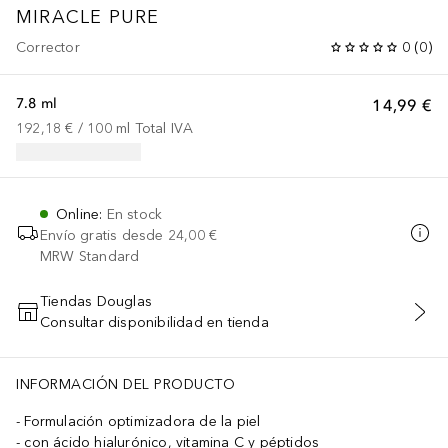
MIRACLE PURE
Corrector
0
(
0
)
7.8 ml
14,99 €
192,18 €
 / 
100
ml
Total IVA
Online
:
En stock
Envío gratis desde
24,00 €
MRW Standard
Tiendas Douglas
Consultar disponibilidad en tienda
AÑADIR AL CARRITO
INFORMACIÓN DEL PRODUCTO
Formulación optimizadora de la piel
con ácido hialurónico, vitamina C y péptidos