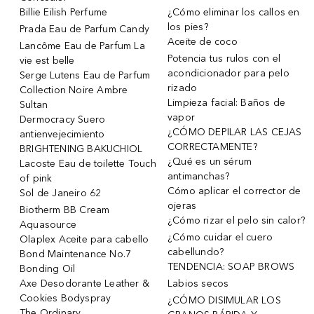
Billie Eilish Perfume
¿Cómo eliminar los callos en
los pies?
Prada Eau de Parfum Candy
Aceite de coco
Lancôme Eau de Parfum La
Potencia tus rulos con el
vie est belle
acondicionador para pelo
Serge Lutens Eau de Parfum
rizado
Collection Noire Ambre
Limpieza facial: Baños de
Sultan
vapor
Dermocracy Suero
¿CÓMO DEPILAR LAS CEJAS
antienvejecimiento
CORRECTAMENTE?
BRIGHTENING BAKUCHIOL
¿Qué es un sérum
Lacoste Eau de toilette Touch
antimanchas?
of pink
Cómo aplicar el corrector de
Sol de Janeiro 62
ojeras
Biotherm BB Cream
¿Cómo rizar el pelo sin calor?
Aquasource
¿Cómo cuidar el cuero
Olaplex Aceite para cabello
cabellundo?
Bond Maintenance No.7
TENDENCIA: SOAP BROWS
Bonding Oil
Axe Desodorante Leather &
Labios secos
Cookies Bodyspray
¿CÓMO DISIMULAR LOS
The Ordinary