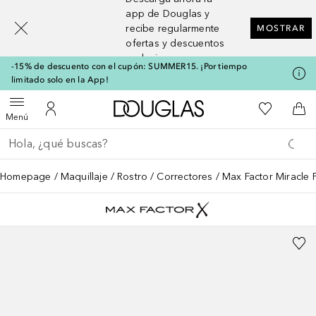
[navigation.slideout.screenreader]
app de Douglas y
recibe regularmente
MOSTRAR
ofertas y descuentos
exclusivos
-15% de descuento con el cupón: SUMMER15. ¡Por tiempo
limitado solo en la App!
A Douglas Home
Mi lista d
Abrir menú
Mi cuenta
A l
Menú
Regresar
Ejecutar búsqueda
Homepage
Maquillaje
Rostro
Correctores
Max Factor Miracle 