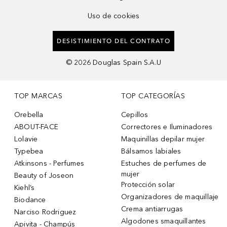
Uso de cookies
DESISTIMIENTO DEL CONTRATO
©
2026
Douglas Spain S.A.U
TOP MARCAS
TOP CATEGORÍAS
Orebella
Cepillos
ABOUT-FACE
Correctores e Iluminadores
Lolavie
Maquinillas depilar mujer
Typebea
Bálsamos labiales
Atkinsons - Perfumes
Estuches de perfumes de
mujer
Beauty of Joseon
Protección solar
Kiehl’s
Organizadores de maquillaje
Biodance
Crema antiarrugas
Narciso Rodriguez
Algodones smaquillantes
Apivita - Champús