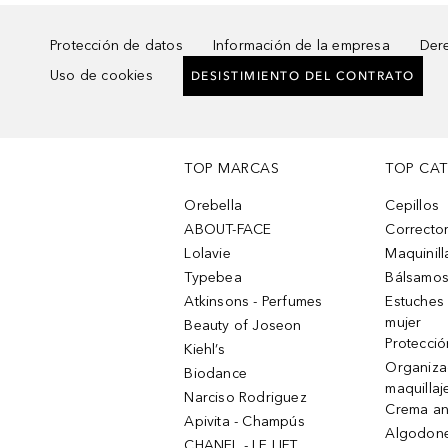
Protección de datos
Información de la empresa
Dere
Uso de cookies
DESISTIMIENTO DEL CONTRATO
TOP MARCAS
TOP CA
Orebella
Cepillos
ABOUT-FACE
Corrector
Lolavie
Maquinill
Typebea
Bálsamos
Atkinsons - Perfumes
Estuches
mujer
Beauty of Joseon
Protecció
Kiehl’s
Organiza
Biodance
maquillaj
Narciso Rodriguez
Crema an
Apivita - Champús
Algodone
CHANEL - LE LIFT