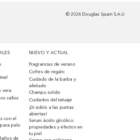
©
2026
Douglas Spain S.A.U
ALES
NUEVO Y ACTUAL
o
Fragrancias de verano
Cofres de regalo
ímel
Cuidado de la barba y
afeitado
e vera
Champu solido
os callos
Cuidados del tatuaje
¡Di adiós a las puntas
abiertas!
os con el
Serum ácido glicólico:
 para pelo
propiedades y efectos en
tu piel
 Baños de