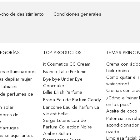
cho de desistimiento
Condiciones generales
TEGORÍAS
TOP PRODUCTOS
TEMAS PRINCIP
it Cosmetics CC Cream
Crema con ácid
hialurónico
es e Iluminadores
Bianco Latte Perfume
Cómo quitar el r
as depilar mujer
Bye bye Under Eye
waterproof
Concealer
 labiales
Cremas con alo
Billie Eilish Perfume
 de perfumes de
¿Cómo eliminar l
Prada Eau de Parfum Candy
en los pies?
n solar
Lancôme Eau de Parfum La
Aceite de coco
vie est belle
dores de
Potencia tus rul
Serge Lutens Eau de
e
acondicionador
Parfum Collection Noire
tiarrugas
rizado
Ambre Sultan
s smaquillantes
Limpieza facial: