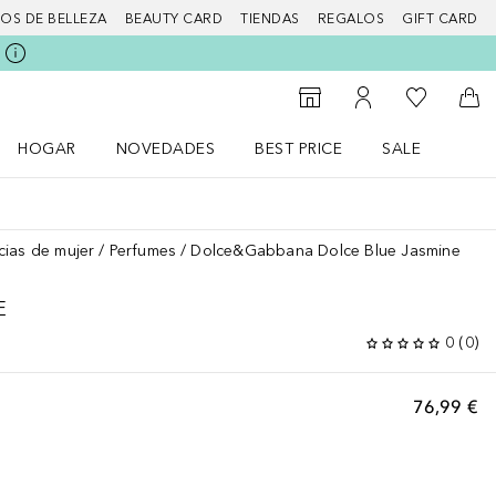
IOS DE BELLEZA
BEAUTY CARD
TIENDAS
REGALOS
GIFT CARD
Mi lista d
Al Storefinder
Mi cuenta
A l
HOGAR
NOVEDADES
BEST PRICE
SALE
Abrir menú Hogar
Abrir menú Novedades
Abrir menú Sal
cias de mujer
Perfumes
Dolce&Gabbana Dolce Blue Jasmine
E
0
(
0
)
76,99 €