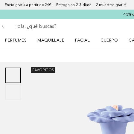
Envío gratis a partir de 24€ Entrega en 2-3 días* 2 muestras gratis*
-15% d
Regresar
Ejecutar búsqueda
PERFUMES
MAQUILLAJE
FACIAL
CUERPO
C
Abrir menú Perfumes
Abrir menú Maquillaje
Abrir menú Facial
Abrir menú Cuer
Ab
FAVORITOS