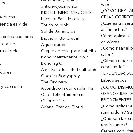
Dermocracy Suero
res
vapor
antienvejecimiento
¿CÓMO DEPILA
BRIGHTENING BAKUCHIOL
de ducha
CEJAS CORREC
Lacoste Eau de toilette
¿Qué es un sér
senciales y de
Touch of pink
antimanchas?
Sol de Janeiro 62
Cómo aplicar el 
aceites capilares
Biotherm BB Cream
de ojeras
ra acne
Aquasource
¿Cómo rizar el p
ra el pelo
Olaplex Aceite para cabello
calor?
Bond Maintenance No.7
¿Cómo cuidar el
Bonding Oil
t
cabellundo?
Axe Desodorante Leather &
dores
TENDENCIA: S
Cookies Bodyspray
Labios secos
The Ordinary
 y cc cream
¿CÓMO DISIMU
Acondicionador capilar Hair
GRANOS RÁPID
Care Behentrimonium
EFICAZMENTE?
Chloride 2%
¿Cómo aplicar e
Ariana Grande Cloud
iluminador? / St
¿Qué son las c
reafirmantes?
Cremas con vita