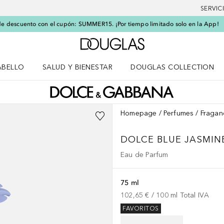
SERVIC
e descuento con el cupón: SUMMER15. ¡Por tiempo limitado solo en la App!
A Douglas Home
ABELLO
SALUD Y BIENESTAR
DOUGLAS COLLECTION
po
rir menú Cabello
Abrir menú Salud y bienestar
Homepage
Perfumes
Fragan
DOLCE
BLUE JASMIN
Eau de Parfum
75 ml
102,65 €
 / 
100
ml
Total IVA
FAVORITOS