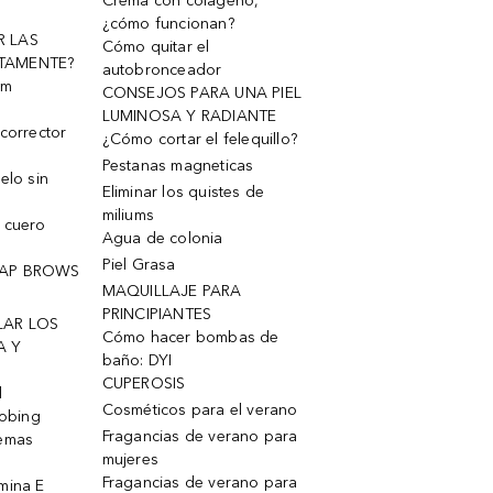
Crema con colágeno,
¿cómo funcionan?
R LAS
Cómo quitar el
TAMENTE?
autobronceador
um
CONSEJOS PARA UNA PIEL
LUMINOSA Y RADIANTE
corrector
¿Cómo cortar el felequillo?
Pestanas magneticas
elo sin
Eliminar los quistes de
miliums
 cuero
Agua de colonia
Piel Grasa
OAP BROWS
MAQUILLAJE PARA
PRINCIPIANTES
LAR LOS
Cómo hacer bombas de
A Y
baño: DYI
CUPEROSIS
l
Cosméticos para el verano
robing
Fragancias de verano para
remas
mujeres
Fragancias de verano para
mina E