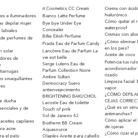
it Cosmetics CC Cream
Crema con ácid
hialurónico
es e Iluminadores
Bianco Latte Perfume
Cómo quitar el r
as depilar mujer
Bye bye Under Eye
waterproof
Concealer
 labiales
Cremas con alo
Billie Eilish Perfume
 de perfumes de
¿Cómo eliminar l
Prada Eau de Parfum Candy
en los pies?
n solar
Lancôme Eau de Parfum La
Aceite de coco
vie est belle
dores de
Potencia tus rul
Serge Lutens Eau de
e
acondicionador
Parfum Collection Noire
tiarrugas
rizado
Ambre Sultan
s smaquillantes
Limpieza facial:
Dermocracy Suero
res
vapor
antienvejecimiento
¿CÓMO DEPILA
BRIGHTENING BAKUCHIOL
de ducha
CEJAS CORREC
Lacoste Eau de toilette
¿Qué es un sér
senciales y de
Touch of pink
antimanchas?
Sol de Janeiro 62
Cómo aplicar el 
aceites capilares
Biotherm BB Cream
de ojeras
ra acne
Aquasource
¿Cómo rizar el p
ra el pelo
Olaplex Aceite para cabello