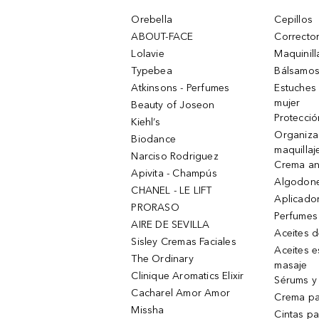
Orebella
Cepillos
ABOUT-FACE
Corrector
Lolavie
Maquinill
Typebea
Bálsamos
Atkinsons - Perfumes
Estuches
mujer
Beauty of Joseon
Protecció
Kiehl’s
Organiza
Biodance
maquillaj
Narciso Rodriguez
Crema an
Apivita - Champús
Algodone
CHANEL - LE LIFT
Aplicado
PRORASO
Perfumes
AIRE DE SEVILLA
Aceites 
Sisley Cremas Faciales
Aceites e
The Ordinary
masaje
Clinique Aromatics Elixir
Sérums y 
Cacharel Amor Amor
Crema pa
Missha
Cintas pa