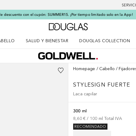
SERVIC
e descuento con el cupón: SUMMER15. ¡Por tiempo limitado solo en la App!
A Douglas Home
ABELLO
SALUD Y BIENESTAR
DOUGLAS COLLECTION
po
rir menú Cabello
Abrir menú Salud y bienestar
Homepage
Cabello
Fijadore
STYLESIGN
FUERTE
Laca capilar
300 ml
8,60 €
 / 
100
ml
Total IVA
RECOMENDADO