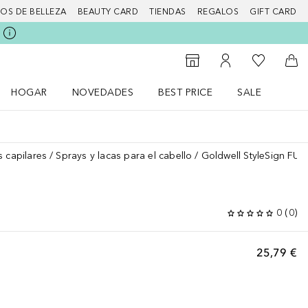
IOS DE BELLEZA
BEAUTY CARD
TIENDAS
REGALOS
GIFT CARD
Mi lista d
Al Storefinder
Mi cuenta
A l
HOGAR
NOVEDADES
BEST PRICE
SALE
Abrir menú Hogar
Abrir menú Novedades
Abrir menú Sal
s capilares
Sprays y lacas para el cabello
Goldwell StyleSign FUE
0
(
0
)
25,79 €