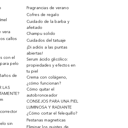
o
Fragrancias de verano
Cofres de regalo
ímel
Cuidado de la barba y
afeitado
e vera
Champu solido
os callos
Cuidados del tatuaje
¡Di adiós a las puntas
abiertas!
os con el
Serum ácido glicólico:
 para pelo
propiedades y efectos en
tu piel
 Baños de
Crema con colágeno,
¿cómo funcionan?
R LAS
Cómo quitar el
TAMENTE?
autobronceador
um
CONSEJOS PARA UNA PIEL
LUMINOSA Y RADIANTE
corrector
¿Cómo cortar el felequillo?
Pestanas magneticas
elo sin
Eliminar los quistes de