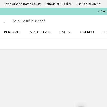
Envío gratis a partir de 24€ Entrega en 2-3 días* 2 muestras gratis*
-15% d
Regresar
Ejecutar búsqueda
PERFUMES
MAQUILLAJE
FACIAL
CUERPO
C
Abrir menú Perfumes
Abrir menú Maquillaje
Abrir menú Facial
Abrir menú Cuer
Ab