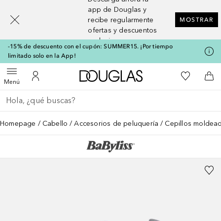
[navigation.slideout.screenreader]
app de Douglas y
recibe regularmente
MOSTRAR
ofertas y descuentos
exclusivos
-15% de descuento con el cupón: SUMMER15. ¡Por tiempo
limitado solo en la App!
A Douglas Home
Mi lista d
Abrir menú
Mi cuenta
A l
Menú
Regresar
Ejecutar búsqueda
Homepage
Cabello
Accesorios de peluquería
Cepillos moldea