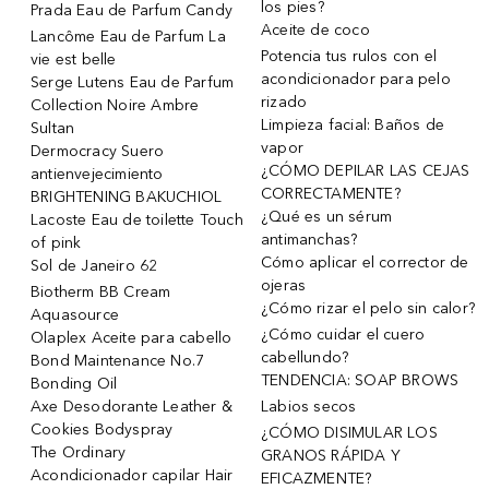
los pies?
Prada Eau de Parfum Candy
Aceite de coco
Lancôme Eau de Parfum La
Potencia tus rulos con el
vie est belle
acondicionador para pelo
Serge Lutens Eau de Parfum
rizado
Collection Noire Ambre
Limpieza facial: Baños de
Sultan
vapor
Dermocracy Suero
¿CÓMO DEPILAR LAS CEJAS
antienvejecimiento
CORRECTAMENTE?
BRIGHTENING BAKUCHIOL
¿Qué es un sérum
Lacoste Eau de toilette Touch
antimanchas?
of pink
Cómo aplicar el corrector de
Sol de Janeiro 62
ojeras
Biotherm BB Cream
¿Cómo rizar el pelo sin calor?
Aquasource
¿Cómo cuidar el cuero
Olaplex Aceite para cabello
cabellundo?
Bond Maintenance No.7
TENDENCIA: SOAP BROWS
Bonding Oil
Axe Desodorante Leather &
Labios secos
Cookies Bodyspray
¿CÓMO DISIMULAR LOS
The Ordinary
GRANOS RÁPIDA Y
Acondicionador capilar Hair
EFICAZMENTE?