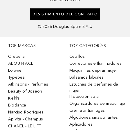
DESISTIMIENTO DEL CONTRATO
©
2026
Douglas Spain S.A.U
TOP MARCAS
TOP CATEGORÍAS
Orebella
Cepillos
ABOUT-FACE
Correctores e Iluminadores
Lolavie
Maquinillas depilar mujer
Typebea
Bálsamos labiales
Atkinsons - Perfumes
Estuches de perfumes de
mujer
Beauty of Joseon
Protección solar
Kiehl’s
Organizadores de maquillaje
Biodance
Crema antiarrugas
Narciso Rodriguez
Algodones smaquillantes
Apivita - Champús
Aplicadores
CHANEL - LE LIFT