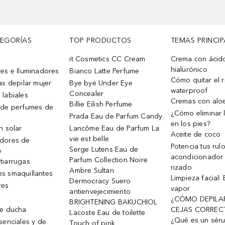
TEGORÍAS
TOP PRODUCTOS
TEMAS PRINCIP
it Cosmetics CC Cream
Crema con ácid
hialurónico
es e Iluminadores
Bianco Latte Perfume
Cómo quitar el r
as depilar mujer
Bye bye Under Eye
waterproof
Concealer
 labiales
Cremas con alo
Billie Eilish Perfume
 de perfumes de
¿Cómo eliminar l
Prada Eau de Parfum Candy
en los pies?
n solar
Lancôme Eau de Parfum La
Aceite de coco
vie est belle
dores de
Potencia tus rul
Serge Lutens Eau de
e
acondicionador
Parfum Collection Noire
tiarrugas
rizado
Ambre Sultan
s smaquillantes
Limpieza facial:
Dermocracy Suero
res
vapor
antienvejecimiento
¿CÓMO DEPILA
BRIGHTENING BAKUCHIOL
de ducha
CEJAS CORREC
Lacoste Eau de toilette
¿Qué es un sér
senciales y de
Touch of pink