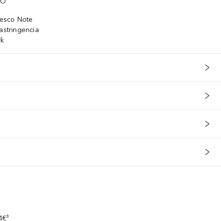
TO
fresco Note
astringencia
rk
s
4€³