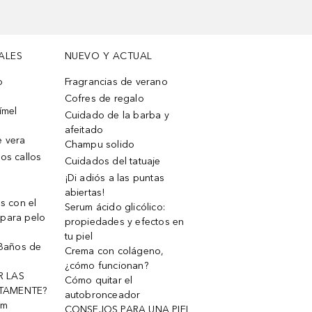
ALES
NUEVO Y ACTUAL
o
Fragrancias de verano
Cofres de regalo
ímel
Cuidado de la barba y
afeitado
e vera
Champu solido
os callos
Cuidados del tatuaje
¡Di adiós a las puntas
abiertas!
os con el
Serum ácido glicólico:
 para pelo
propiedades y efectos en
tu piel
 Baños de
Crema con colágeno,
¿cómo funcionan?
R LAS
Cómo quitar el
TAMENTE?
autobronceador
um
CONSEJOS PARA UNA PIEL