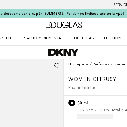
SERVIC
e descuento con el cupón: SUMMER15. ¡Por tiempo limitado solo en la App!
A Douglas Home
ABELLO
SALUD Y BIENESTAR
DOUGLAS COLLECTION
po
rir menú Cabello
Abrir menú Salud y bienestar
Homepage
Perfumes
Fragan
WOMEN
CITRUSY
Eau de toilette
30 ml
109,97 €
 / 
100
ml
Total IV