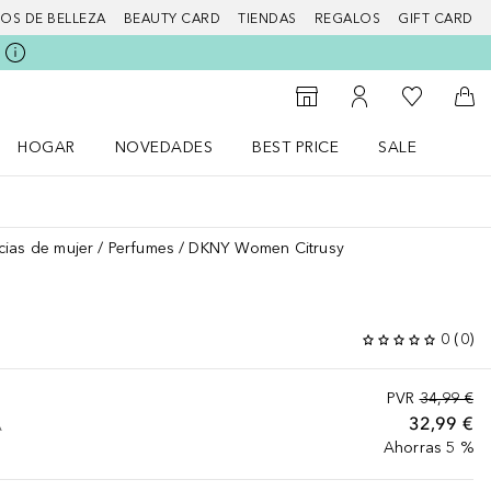
IOS DE BELLEZA
BEAUTY CARD
TIENDAS
REGALOS
GIFT CARD
Mi lista d
Al Storefinder
Mi cuenta
A l
HOGAR
NOVEDADES
BEST PRICE
SALE
Abrir menú Hogar
Abrir menú Novedades
Abrir menú Sal
cias de mujer
Perfumes
DKNY Women Citrusy
0
(
0
)
PVR
34,99 €
32,99 €
A
Ahorras 5 %