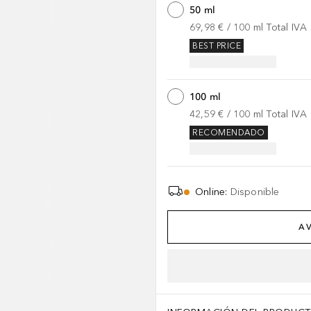
50 ml
69,98 €
 / 
100
ml
Total IVA
BEST PRICE
100 ml
42,59 €
 / 
100
ml
Total IVA
RECOMENDADO
Online
:
Disponible
AV