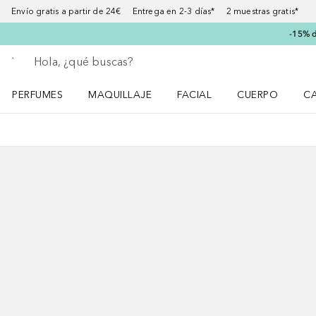
Envío gratis a partir de 24€ Entrega en 2-3 días* 2 muestras gratis*
-15% d
Regresar
Ejecutar búsqueda
PERFUMES
MAQUILLAJE
FACIAL
CUERPO
C
Abrir menú Perfumes
Abrir menú Maquillaje
Abrir menú Facial
Abrir menú Cuer
Ab