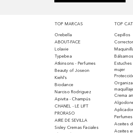
TOP MARCAS
TOP CA
Orebella
Cepillos
ABOUT-FACE
Corrector
Lolavie
Maquinill
Typebea
Bálsamos
Atkinsons - Perfumes
Estuches
mujer
Beauty of Joseon
Protecció
Kiehl’s
Organiza
Biodance
maquillaj
Narciso Rodriguez
Crema an
Apivita - Champús
Algodone
CHANEL - LE LIFT
Aplicado
PRORASO
Perfumes
AIRE DE SEVILLA
Aceites 
Sisley Cremas Faciales
Aceites e