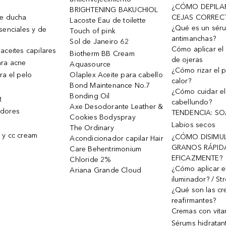
¿CÓMO DEPILA
BRIGHTENING BAKUCHIOL
de ducha
CEJAS CORREC
Lacoste Eau de toilette
¿Qué es un sér
senciales y de
Touch of pink
antimanchas?
Sol de Janeiro 62
Cómo aplicar el 
aceites capilares
Biotherm BB Cream
de ojeras
ra acne
Aquasource
¿Cómo rizar el p
ra el pelo
Olaplex Aceite para cabello
calor?
Bond Maintenance No.7
¿Cómo cuidar el
Bonding Oil
t
cabellundo?
Axe Desodorante Leather &
dores
TENDENCIA: S
Cookies Bodyspray
Labios secos
The Ordinary
 y cc cream
¿CÓMO DISIMU
Acondicionador capilar Hair
GRANOS RÁPID
Care Behentrimonium
EFICAZMENTE?
Chloride 2%
¿Cómo aplicar e
Ariana Grande Cloud
iluminador? / St
¿Qué son las c
reafirmantes?
Cremas con vita
Sérums hidratan