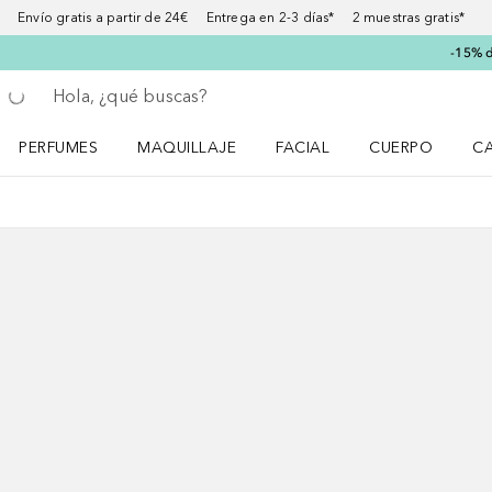
Envío gratis a partir de 24€ Entrega en 2-3 días* 2 muestras gratis*
-15% d
Regresar
Ejecutar búsqueda
PERFUMES
MAQUILLAJE
FACIAL
CUERPO
C
Abrir menú Perfumes
Abrir menú Maquillaje
Abrir menú Facial
Abrir menú Cuer
Ab