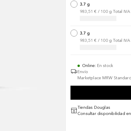
3.7 g
983,51 €
 / 
100
g
Total IVA
3.7 g
983,51 €
 / 
100
g
Total IVA
Online
:
En stock
Envío
Marketplace MRW Standard
Tiendas Douglas
Consultar disponibilidad en