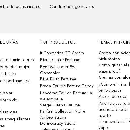
cho de desistimiento
Condiciones generales
TEGORÍAS
TOP PRODUCTOS
TEMAS PRINCIP
it Cosmetics CC Cream
Crema con ácid
hialurónico
es e Iluminadores
Bianco Latte Perfume
Cómo quitar el r
as depilar mujer
Bye bye Under Eye
waterproof
Concealer
 labiales
Cremas con alo
Billie Eilish Perfume
 de perfumes de
¿Cómo eliminar l
Prada Eau de Parfum Candy
en los pies?
n solar
Lancôme Eau de Parfum La
Aceite de coco
vie est belle
dores de
Potencia tus rul
Serge Lutens Eau de
e
acondicionador
Parfum Collection Noire
tiarrugas
rizado
Ambre Sultan
s smaquillantes
Limpieza facial:
Dermocracy Suero
res
vapor
antienvejecimiento