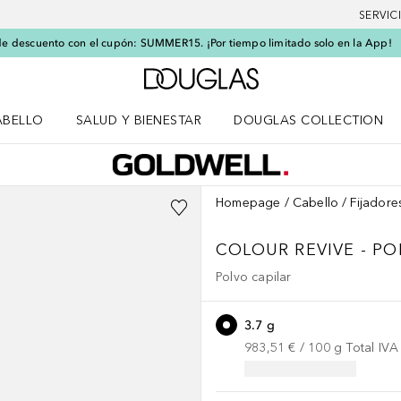
SERVIC
e descuento con el cupón: SUMMER15. ¡Por tiempo limitado solo en la App!
A Douglas Home
ABELLO
SALUD Y BIENESTAR
DOUGLAS COLLECTION
po
rir menú Cabello
Abrir menú Salud y bienestar
Homepage
Cabello
Fijadore
COLOUR REVIVE - P
Polvo capilar
3.7 g
983,51 €
 / 
100
g
Total IVA