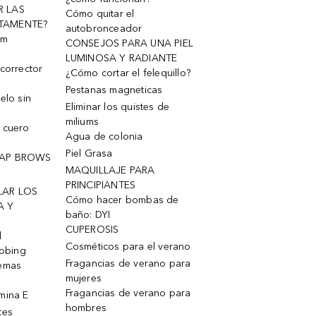
R LAS
Cómo quitar el
TAMENTE?
autobronceador
um
CONSEJOS PARA UNA PIEL
LUMINOSA Y RADIANTE
corrector
¿Cómo cortar el felequillo?
Pestanas magneticas
elo sin
Eliminar los quistes de
miliums
 cuero
Agua de colonia
Piel Grasa
OAP BROWS
MAQUILLAJE PARA
PRINCIPIANTES
LAR LOS
Cómo hacer bombas de
A Y
baño: DYI
CUPEROSIS
l
Cosméticos para el verano
robing
Fragancias de verano para
remas
mujeres
Fragancias de verano para
mina E
hombres
tes