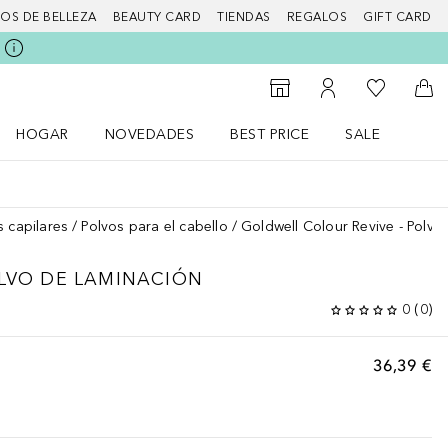
IOS DE BELLEZA
BEAUTY CARD
TIENDAS
REGALOS
GIFT CARD
Mi lista d
Al Storefinder
Mi cuenta
A l
HOGAR
NOVEDADES
BEST PRICE
SALE
Abrir menú Hogar
Abrir menú Novedades
Abrir menú Sal
s capilares
Polvos para el cabello
Goldwell Colour Revive - Polvo
OLVO DE LAMINACIÓN
0
(
0
)
36,39 €