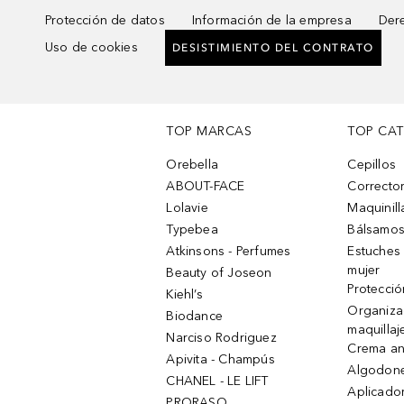
Protección de datos
Información de la empresa
Dere
Uso de cookies
DESISTIMIENTO DEL CONTRATO
TOP MARCAS
TOP CA
Orebella
Cepillos
ABOUT-FACE
Corrector
Lolavie
Maquinill
Typebea
Bálsamos
Atkinsons - Perfumes
Estuches
mujer
Beauty of Joseon
Protecció
Kiehl’s
Organiza
Biodance
maquillaj
Narciso Rodriguez
Crema an
Apivita - Champús
Algodone
CHANEL - LE LIFT
Aplicado
PRORASO