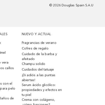
©
2026
Douglas Spain S.A.U
ALES
NUEVO Y ACTUAL
o
Fragrancias de verano
Cofres de regalo
ímel
Cuidado de la barba y
afeitado
e vera
Champu solido
os callos
Cuidados del tatuaje
¡Di adiós a las puntas
abiertas!
os con el
Serum ácido glicólico:
 para pelo
propiedades y efectos en
tu piel
 Baños de
Crema con colágeno,
¿cómo funcionan?