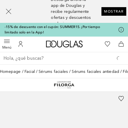
[navigation.slideout.screenreader]
app de Douglas y
recibe regularmente
MOSTRAR
ofertas y descuentos
exclusivos
-15% de descuento con el cupón: SUMMER15. ¡Por tiempo
limitado solo en la App!
A Douglas Home
Mi lista d
Abrir menú
Mi cuenta
A l
Menú
Regresar
Ejecutar búsqueda
Homepage
Facial
Sérums faciales
Sérums faciales antiedad
Fi