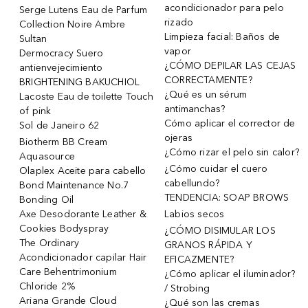
acondicionador para pelo
Serge Lutens Eau de Parfum
rizado
Collection Noire Ambre
Limpieza facial: Baños de
Sultan
vapor
Dermocracy Suero
¿CÓMO DEPILAR LAS CEJAS
antienvejecimiento
CORRECTAMENTE?
BRIGHTENING BAKUCHIOL
¿Qué es un sérum
Lacoste Eau de toilette Touch
antimanchas?
of pink
Cómo aplicar el corrector de
Sol de Janeiro 62
ojeras
Biotherm BB Cream
¿Cómo rizar el pelo sin calor?
Aquasource
¿Cómo cuidar el cuero
Olaplex Aceite para cabello
cabellundo?
Bond Maintenance No.7
TENDENCIA: SOAP BROWS
Bonding Oil
Axe Desodorante Leather &
Labios secos
Cookies Bodyspray
¿CÓMO DISIMULAR LOS
The Ordinary
GRANOS RÁPIDA Y
Acondicionador capilar Hair
EFICAZMENTE?
Care Behentrimonium
¿Cómo aplicar el iluminador?
Chloride 2%
/ Strobing
Ariana Grande Cloud
¿Qué son las cremas