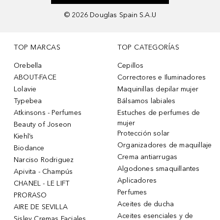
©
2026
Douglas Spain S.A.U
TOP MARCAS
TOP CATEGORÍAS
Orebella
Cepillos
ABOUT-FACE
Correctores e Iluminadores
Lolavie
Maquinillas depilar mujer
Typebea
Bálsamos labiales
Atkinsons - Perfumes
Estuches de perfumes de
mujer
Beauty of Joseon
Protección solar
Kiehl’s
Organizadores de maquillaje
Biodance
Crema antiarrugas
Narciso Rodriguez
Algodones smaquillantes
Apivita - Champús
Aplicadores
CHANEL - LE LIFT
Perfumes
PRORASO
Aceites de ducha
AIRE DE SEVILLA
Aceites esenciales y de
Sisley Cremas Faciales