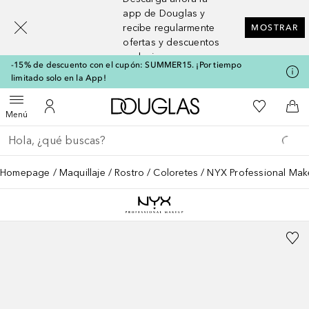
[navigation.slideout.screenreader]
app de Douglas y
recibe regularmente
MOSTRAR
ofertas y descuentos
exclusivos
-15% de descuento con el cupón: SUMMER15. ¡Por tiempo
limitado solo en la App!
A Douglas Home
Mi lista d
Abrir menú
Mi cuenta
A l
Menú
Regresar
Ejecutar búsqueda
Homepage
Maquillaje
Rostro
Coloretes
NYX Professional Make