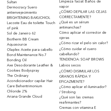
Limpieza facial: Baños de
Sultan
vapor
Dermocracy Suero
¿CÓMO DEPILAR LAS CEJAS
antienvejecimiento
CORRECTAMENTE?
BRIGHTENING BAKUCHIOL
¿Qué es un sérum
Lacoste Eau de toilette Touch
antimanchas?
of pink
Cómo aplicar el corrector de
Sol de Janeiro 62
ojeras
Biotherm BB Cream
¿Cómo rizar el pelo sin calor?
Aquasource
¿Cómo cuidar el cuero
Olaplex Aceite para cabello
cabellundo?
Bond Maintenance No.7
TENDENCIA: SOAP BROWS
Bonding Oil
Axe Desodorante Leather &
Labios secos
Cookies Bodyspray
¿CÓMO DISIMULAR LOS
The Ordinary
GRANOS RÁPIDA Y
Acondicionador capilar Hair
EFICAZMENTE?
Care Behentrimonium
¿Cómo aplicar el iluminador?
Chloride 2%
/ Strobing
Ariana Grande Cloud
¿Qué son las cremas
reafirmantes?
Cremas con vitamina E