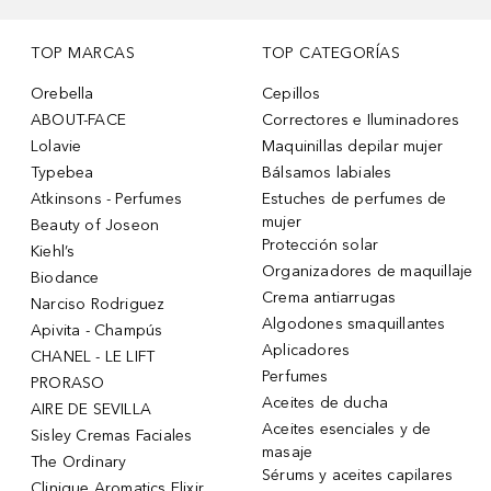
TOP MARCAS
TOP CATEGORÍAS
Orebella
Cepillos
ABOUT-FACE
Correctores e Iluminadores
Lolavie
Maquinillas depilar mujer
Typebea
Bálsamos labiales
Atkinsons - Perfumes
Estuches de perfumes de
mujer
Beauty of Joseon
Protección solar
Kiehl’s
Organizadores de maquillaje
Biodance
Crema antiarrugas
Narciso Rodriguez
Algodones smaquillantes
Apivita - Champús
Aplicadores
CHANEL - LE LIFT
Perfumes
PRORASO
Aceites de ducha
AIRE DE SEVILLA
Aceites esenciales y de
Sisley Cremas Faciales
masaje
The Ordinary
Sérums y aceites capilares
Clinique Aromatics Elixir