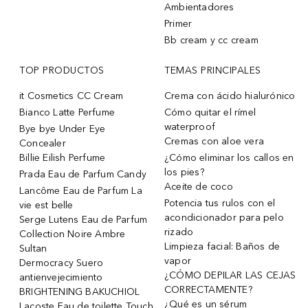
Ambientadores
Primer
Bb cream y cc cream
TOP PRODUCTOS
TEMAS PRINCIPALES
it Cosmetics CC Cream
Crema con ácido hialurónico
Bianco Latte Perfume
Cómo quitar el rímel
waterproof
Bye bye Under Eye
Cremas con aloe vera
Concealer
Billie Eilish Perfume
¿Cómo eliminar los callos en
los pies?
Prada Eau de Parfum Candy
Aceite de coco
Lancôme Eau de Parfum La
Potencia tus rulos con el
vie est belle
acondicionador para pelo
Serge Lutens Eau de Parfum
rizado
Collection Noire Ambre
Limpieza facial: Baños de
Sultan
vapor
Dermocracy Suero
¿CÓMO DEPILAR LAS CEJAS
antienvejecimiento
CORRECTAMENTE?
BRIGHTENING BAKUCHIOL
¿Qué es un sérum
Lacoste Eau de toilette Touch