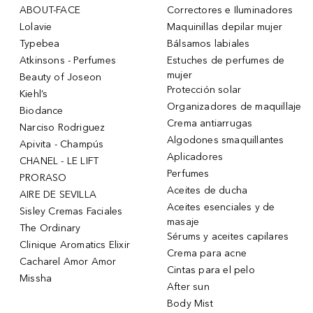
ABOUT-FACE
Correctores e Iluminadores
Lolavie
Maquinillas depilar mujer
Typebea
Bálsamos labiales
Atkinsons - Perfumes
Estuches de perfumes de
mujer
Beauty of Joseon
Protección solar
Kiehl’s
Organizadores de maquillaje
Biodance
Crema antiarrugas
Narciso Rodriguez
Algodones smaquillantes
Apivita - Champús
Aplicadores
CHANEL - LE LIFT
Perfumes
PRORASO
Aceites de ducha
AIRE DE SEVILLA
Aceites esenciales y de
Sisley Cremas Faciales
masaje
The Ordinary
Sérums y aceites capilares
Clinique Aromatics Elixir
Crema para acne
Cacharel Amor Amor
Cintas para el pelo
Missha
After sun
Body Mist