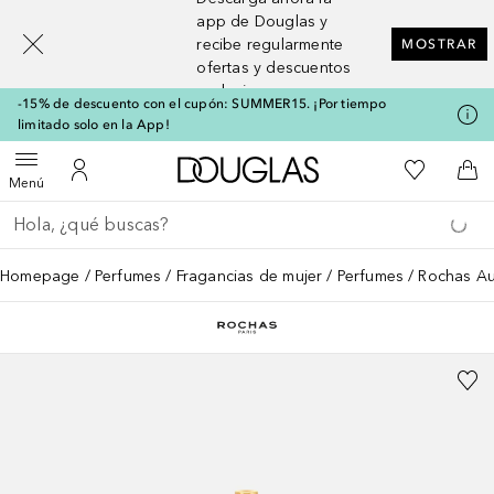
[navigation.slideout.screenreader]
app de Douglas y
recibe regularmente
MOSTRAR
ofertas y descuentos
exclusivos
-15% de descuento con el cupón: SUMMER15. ¡Por tiempo
limitado solo en la App!
A Douglas Home
Mi lista d
Abrir menú
Mi cuenta
A l
Menú
Regresar
Ejecutar búsqueda
Homepage
Perfumes
Fragancias de mujer
Perfumes
Rochas A