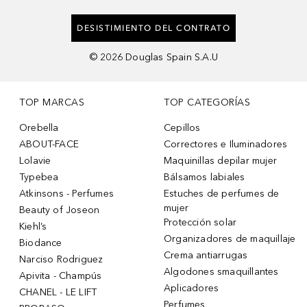
DESISTIMIENTO DEL CONTRATO
©
2026
Douglas Spain S.A.U
TOP MARCAS
TOP CATEGORÍAS
Orebella
Cepillos
ABOUT-FACE
Correctores e Iluminadores
Lolavie
Maquinillas depilar mujer
Typebea
Bálsamos labiales
Atkinsons - Perfumes
Estuches de perfumes de
mujer
Beauty of Joseon
Protección solar
Kiehl’s
Organizadores de maquillaje
Biodance
Crema antiarrugas
Narciso Rodriguez
Algodones smaquillantes
Apivita - Champús
Aplicadores
CHANEL - LE LIFT
Perfumes