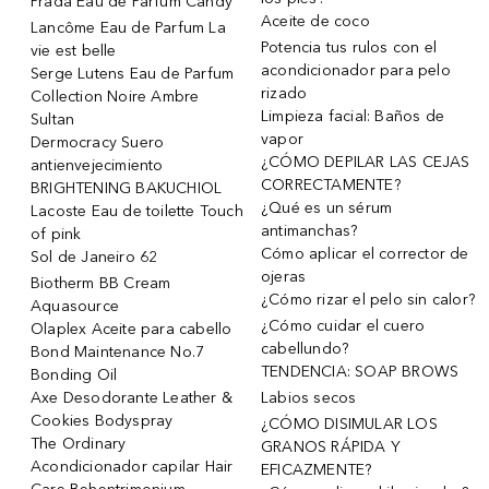
Prada Eau de Parfum Candy
Aceite de coco
Lancôme Eau de Parfum La
Potencia tus rulos con el
vie est belle
acondicionador para pelo
Serge Lutens Eau de Parfum
rizado
Collection Noire Ambre
Limpieza facial: Baños de
Sultan
vapor
Dermocracy Suero
¿CÓMO DEPILAR LAS CEJAS
antienvejecimiento
CORRECTAMENTE?
BRIGHTENING BAKUCHIOL
¿Qué es un sérum
Lacoste Eau de toilette Touch
antimanchas?
of pink
Cómo aplicar el corrector de
Sol de Janeiro 62
ojeras
Biotherm BB Cream
¿Cómo rizar el pelo sin calor?
Aquasource
¿Cómo cuidar el cuero
Olaplex Aceite para cabello
cabellundo?
Bond Maintenance No.7
TENDENCIA: SOAP BROWS
Bonding Oil
Axe Desodorante Leather &
Labios secos
Cookies Bodyspray
¿CÓMO DISIMULAR LOS
The Ordinary
GRANOS RÁPIDA Y
Acondicionador capilar Hair
EFICAZMENTE?