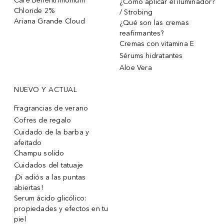
Care Behentrimonium
¿Cómo aplicar el iluminador?
Chloride 2%
/ Strobing
Ariana Grande Cloud
¿Qué son las cremas
reafirmantes?
Cremas con vitamina E
Sérums hidratantes
Aloe Vera
NUEVO Y ACTUAL
Fragrancias de verano
Cofres de regalo
Cuidado de la barba y
afeitado
Champu solido
Cuidados del tatuaje
¡Di adiós a las puntas
abiertas!
Serum ácido glicólico:
propiedades y efectos en tu
piel