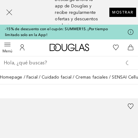
[navigation.slideout.screenreader]
app de Douglas y
recibe regularmente
MOSTRAR
ofertas y descuentos
exclusivos
-15% de descuento con el cupón: SUMMER15. ¡Por tiempo
limitado solo en la App!
A Douglas Home
Mi lista d
Abrir menú
Mi cuenta
A l
Menú
Regresar
Ejecutar búsqueda
Homepage
Facial
Cuidado facial
Cremas faciales
SENSAI Cellu