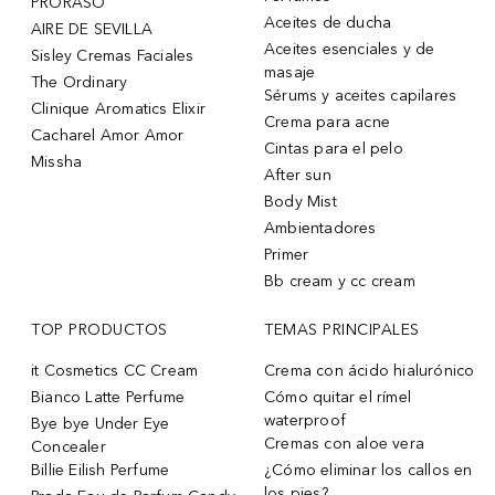
PRORASO
Aceites de ducha
AIRE DE SEVILLA
Aceites esenciales y de
Sisley Cremas Faciales
masaje
The Ordinary
Sérums y aceites capilares
Clinique Aromatics Elixir
Crema para acne
Cacharel Amor Amor
Cintas para el pelo
Missha
After sun
Body Mist
Ambientadores
Primer
Bb cream y cc cream
TOP PRODUCTOS
TEMAS PRINCIPALES
it Cosmetics CC Cream
Crema con ácido hialurónico
Bianco Latte Perfume
Cómo quitar el rímel
waterproof
Bye bye Under Eye
Cremas con aloe vera
Concealer
Billie Eilish Perfume
¿Cómo eliminar los callos en
los pies?