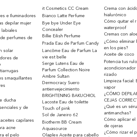
it Cosmetics CC Cream
Crema con ácid
hialurónico
es e Iluminadores
Bianco Latte Perfume
Cómo quitar el r
as depilar mujer
Bye bye Under Eye
waterproof
Concealer
 labiales
Cremas con alo
Billie Eilish Perfume
 de perfumes de
¿Cómo eliminar l
Prada Eau de Parfum Candy
en los pies?
n solar
Lancôme Eau de Parfum La
Aceite de coco
vie est belle
dores de
Potencia tus rul
Serge Lutens Eau de
e
acondicionador
Parfum Collection Noire
tiarrugas
rizado
Ambre Sultan
s smaquillantes
Limpieza facial:
Dermocracy Suero
res
vapor
antienvejecimiento
¿CÓMO DEPILA
BRIGHTENING BAKUCHIOL
de ducha
CEJAS CORREC
Lacoste Eau de toilette
¿Qué es un sér
senciales y de
Touch of pink
antimanchas?
Sol de Janeiro 62
Cómo aplicar el 
aceites capilares
Biotherm BB Cream
de ojeras
ra acne
Aquasource
¿Cómo rizar el p
ra el pelo
Olaplex Aceite para cabello