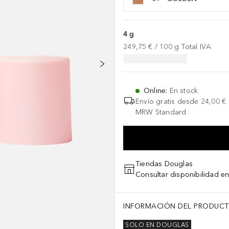
4 g
249,75 €
 / 
100
g
Total IVA
Online
:
En stock
Envío gratis desde
24,00 €
MRW Standard
Tiendas Douglas
Consultar disponibilidad en
INFORMACIÓN DEL PRODUC
SOLO EN DOUGLAS