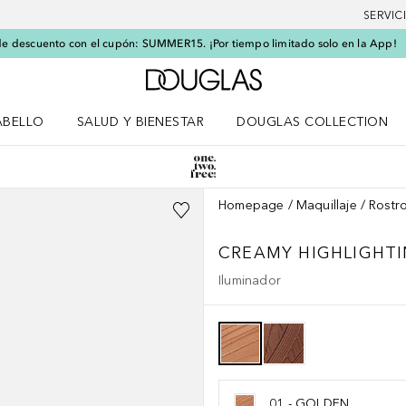
SERVIC
e descuento con el cupón: SUMMER15. ¡Por tiempo limitado solo en la App!
A Douglas Home
ABELLO
SALUD Y BIENESTAR
DOUGLAS COLLECTION
po
rir menú Cabello
Abrir menú Salud y bienestar
Homepage
Maquillaje
Rostr
CREAMY HIGHLIGHT
Iluminador
01 - GOLDEN