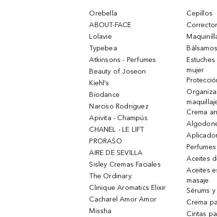
Orebella
Cepillos
ABOUT-FACE
Corrector
Lolavie
Maquinill
Typebea
Bálsamos
Atkinsons - Perfumes
Estuches
mujer
Beauty of Joseon
Protecció
Kiehl’s
Organiza
Biodance
maquillaj
Narciso Rodriguez
Crema an
Apivita - Champús
Algodone
CHANEL - LE LIFT
Aplicado
PRORASO
Perfumes
AIRE DE SEVILLA
Aceites 
Sisley Cremas Faciales
Aceites e
The Ordinary
masaje
Clinique Aromatics Elixir
Sérums y 
Cacharel Amor Amor
Crema pa
Missha
Cintas pa