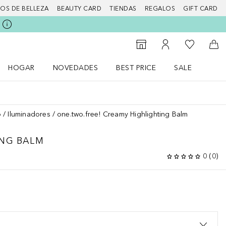
IOS DE BELLEZA
BEAUTY CARD
TIENDAS
REGALOS
GIFT CARD
Mi lista d
Al Storefinder
Mi cuenta
A l
HOGAR
NOVEDADES
BEST PRICE
SALE
Abrir menú Hogar
Abrir menú Novedades
Abrir menú Sal
o
Iluminadores
one.two.free! Creamy Highlighting Balm
ING BALM
0
(
0
)