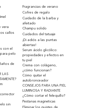
o
Fragrancias de verano
Cofres de regalo
ímel
Cuidado de la barba y
afeitado
e vera
Champu solido
os callos
Cuidados del tatuaje
¡Di adiós a las puntas
abiertas!
os con el
Serum ácido glicólico:
 para pelo
propiedades y efectos en
tu piel
 Baños de
Crema con colágeno,
¿cómo funcionan?
R LAS
Cómo quitar el
TAMENTE?
autobronceador
um
CONSEJOS PARA UNA PIEL
LUMINOSA Y RADIANTE
corrector
¿Cómo cortar el felequillo?
Pestanas magneticas
elo sin
Eliminar los quistes de