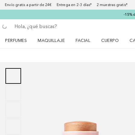
Envío gratis a partir de 24€ Entrega en 2-3 días* 2 muestras gratis*
-15% d
Regresar
Ejecutar búsqueda
PERFUMES
MAQUILLAJE
FACIAL
CUERPO
C
Abrir menú Perfumes
Abrir menú Maquillaje
Abrir menú Facial
Abrir menú Cuer
Ab